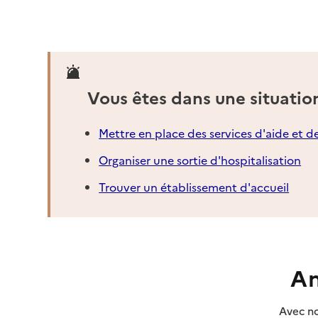
Adresse
6 quai Paul Wiltzer
57000
-
Metz
03 87 76 21 89
Vous êtes dans une situatio
Contact
Site internet
Mettre en place des services d'aide et d
Rapport HAS
Dernier rapport d'évaluation de la qualité
Organiser une sortie d'hospitalisation
Voir la fiche
Trouver un établissement d'accueil
Source des données : Finess n° 570026021
Mis à jour le : 23/07/2026
Service autonomie à domicile (aide)
Association Le Domaine
An
Adresse
11 rue Ausone
Avec no
57000
-
Metz