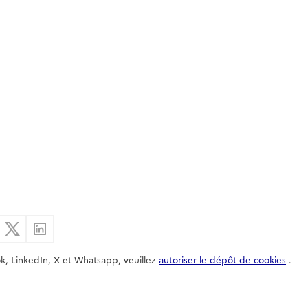
er par email
Partager sur Facebook
Partager sur X
Partager sur Linkedin
k, LinkedIn, X et Whatsapp, veuillez
autoriser le dépôt de cookies
.