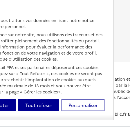
Autres solutions de logement
Comprendre les prix en
EHPAD
us traitons vos données en lisant notre notice
Droits en EHPAD
re personnel.
ce sur notre site, nous utilisons des traceurs et des
Fin de vie en EHPAD
 profiter pleinement des fonctionnalités du portail.
d’information pour évaluer la performance des
 fonction de votre navigation et de votre profil.
ique d'utilisation des cookies.
tail PPA et ses partenaires déposeront ces cookies
iquez sur « Tout Refuser », ces cookies ne seront pas
Portail national d'information 
ourrez choisir l’implantation de cookies auxquels
et de leurs proches, créé par la l
urée maximale de 13 mois et vous pouvez être
et animé par le Service public 
 la page « Gérer les cookies ».
partenaires engagés dans l'acc
leurs aidants.
pter
Tout refuser
Personnaliser
info.gouv.fr
service-public.fr