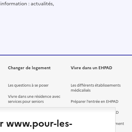
information : actualités,
Changer de logement
Vivre dans un EHPAD
Les questions à se poser
Les différents établissements
médicalisés
Vivre dans une résidence avec
services pour seniors
Préparer l'entrée en EHPAD
Vivre chez un proche
Aides financières en EHPAD
r www.pour-les-
Vivre en accueil familial
Prévention, accompagnement
et soins