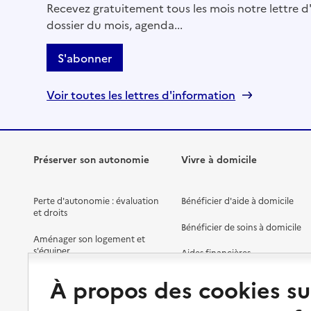
Voir la fiche
Recevez gratuitement tous les mois notre lettre d'
dossier du mois, agenda...
Source des données : Finess n° 570029058
Mis à jour le : 23/07/2026
S'abonner
Service autonomie à domicile (aide)
Domitys Calliope
Voir toutes les lettres d'information
Adresse
12 rue des Messageries
57000
-
Metz
Préserver son autonomie
Vivre à domicile
03 56 54 00 00
Contact
Perte d'autonomie : évaluation
Bénéficier d'aide à domicile
Site internet
et droits
Rapport HAS
Bénéficier de soins à domicile
Voir la fiche
Aménager son logement et
s'équiper
Aides financières
Source des données : Finess n° 570028241
Mis à jour le : 23/07/2026
Préserver son autonomie et sa
Solutions d'accueil temporaire
À propos des cookies su
santé
Service autonomie à domicile (aide)
Partager son logement