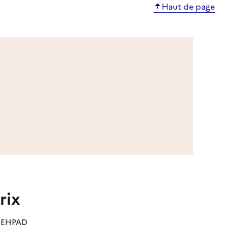
Haut de page
rix
es EHPAD