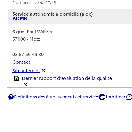
Mis à jour le : 23/07/2026
Service autonomie à domicile (aide)
ADMR
Adresse
6 quai Paul Wiltzer
57000
-
Metz
03 87 56 49 80
Contact
Site internet
Rapport HAS
Dernier rapport d'évaluation de la qualité
Définitions des établissements et services
Imprimer
Voir la fiche
Source des données : Finess n° 570029363
Mis à jour le : 23/07/2026
Service autonomie à domicile (aide)
ADMR du Pays Messin