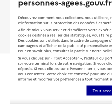
personnes-agees.gouv.fr
Emplois familiaux Moselle
Organiser à l'avance sa propre
protection
Vivre à domicile avec une
Adresse
2 rue Thomas Edison
maladie ou un handicap
Les mesures de protection
57000
-
Metz
Découvrez comment nous collectons, nous utilisons, no
Être hospitalisé
d’information sur la protection des données à caractè
Les obligations de la famille
Afin de mieux vous servir et d’améliorer votre expérien
03 87 37 77 00
Fin de vie à domicile
À qui s’adresser ?
cookies destinés à réaliser des statistiques, vous faire
Contact
Des cookies sont utilisés dans le cadre de campagne 
Les politiques du grand âge
Site internet
campagnes et afficher de la publicité personnalisée en
Rapport HAS
Pour en savoir plus, consultez la partie sur notre polit
Voir la fiche
Si vous cliquez sur « Tout Accepter », l’éditeur du por
sur votre terminal lors de votre navigation. Si vous cl
Source des données : Finess n° 570022111
déposés. Si vous cliquez sur « Personnaliser », vous p
Mis à jour le : 23/07/2026
vous consentez. Votre choix est conservé pour une d
Service autonomie à domicile (aide)
informé et modifier vos préférences à tout moment sur
Filieris
Tout acce
Adresse
1 place du Pont-A-Seille BP 60570
57000
-
Metz