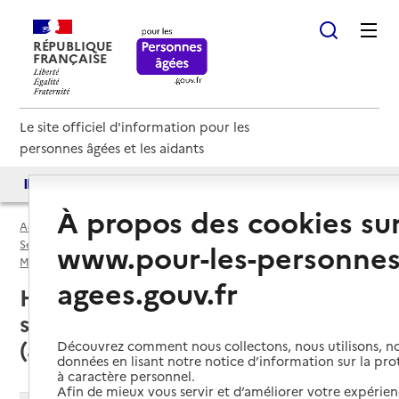
RÉPUBLIQUE
FRANÇAISE
Le site officiel d'information pour les
personnes âgées et les aidants
Accès aux annuaires
Accès par besoin
À propos des cookies su
Accueil
Espace annuaire
Services autonomie à domicile (aide) par département
www.pour-les-personnes
Moselle (57)
Service autonomie à domicile (aide)
agees.gouv.fr
Hayange (57700) : liste des
services autonomie à domicile
(aide)
Découvrez comment nous collectons, nous utilisons, no
données en lisant notre notice d’information sur la pr
à caractère personnel.
Afin de mieux vous servir et d’améliorer votre expérienc