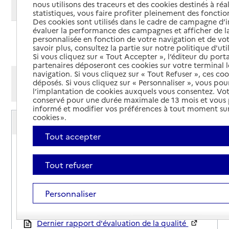
nous utilisons des traceurs et des cookies destinés à réal
Modifier ma recherche
statistiques, vous faire profiter pleinement des fonction
Des cookies sont utilisés dans le cadre de campagne d
évaluer la performance des campagnes et afficher de la
personnalisée en fonction de votre navigation et de vot
Ajouter cette recherche aux favoris
savoir plus, consultez la partie sur notre politique d'uti
Si vous cliquez sur « Tout Accepter », l’éditeur du porta
partenaires déposeront ces cookies sur votre terminal l
navigation. Si vous cliquez sur « Tout Refuser », ces co
Afficher les résultats par:
déposés. Si vous cliquez sur « Personnaliser », vous pou
Mode liste
Mode carte
l’implantation de cookies auxquels vous consentez. Vot
conservé pour une durée maximale de 13 mois et vous
informé et modifier vos préférences à tout moment sur
Service autonomie à domicile (aide)
cookies ».
Asp-Pro 57
Tout accepter
Adresse
6 impasse René Israël
57700
-
Hayange
Tout refuser
03 82 91 10 52
Personnaliser
Contact
Site internet
Rapport HAS
Dernier rapport d'évaluation de la qualité