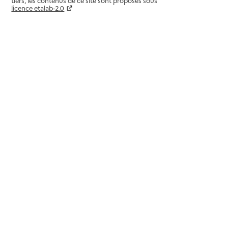
tiers, les contenus de ce site sont proposés sous
licence etalab-2.0
Paramètres sur le choix des cookies