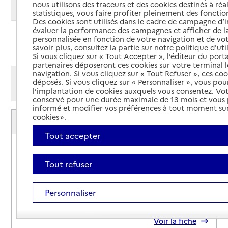
nous utilisons des traceurs et des cookies destinés à réal
Modifier ma recherche
statistiques, vous faire profiter pleinement des fonction
Des cookies sont utilisés dans le cadre de campagne d
évaluer la performance des campagnes et afficher de la
personnalisée en fonction de votre navigation et de vot
Ajouter cette recherche aux favoris
savoir plus, consultez la partie sur notre politique d'uti
Si vous cliquez sur « Tout Accepter », l’éditeur du porta
partenaires déposeront ces cookies sur votre terminal l
navigation. Si vous cliquez sur « Tout Refuser », ces co
Afficher les résultats par:
déposés. Si vous cliquez sur « Personnaliser », vous pou
Mode liste
Mode carte
l’implantation de cookies auxquels vous consentez. Vot
conservé pour une durée maximale de 13 mois et vous
informé et modifier vos préférences à tout moment sur
Service autonomie à domicile (aide)
cookies ».
ADMR Erve et Charnie
Tout accepter
Adresse
6 rue du Petit Rocher
53270
-
Sainte-Suzanne-et-Chammes
Tout refuser
02 43 01 78 17
Personnaliser
Contact
Site internet
Rapport HAS
Voir la fiche