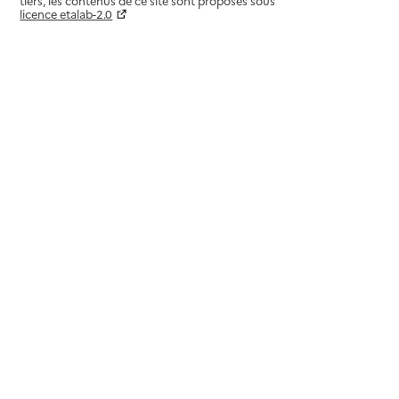
tiers, les contenus de ce site sont proposés sous
licence etalab-2.0
Paramètres sur le choix des cookies