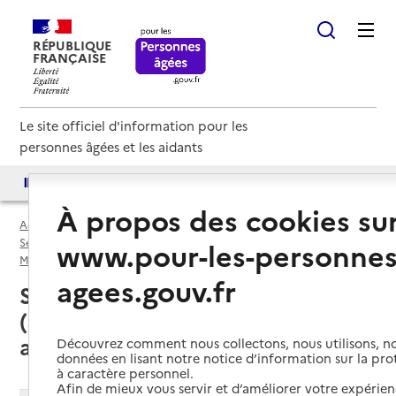
RÉPUBLIQUE
FRANÇAISE
Le site officiel d'information pour les
personnes âgées et les aidants
Accès aux annuaires
Accès par besoin
À propos des cookies su
Accueil
Espace annuaire
Services autonomie à domicile (aide) par département
www.pour-les-personnes
Mayenne (53)
Service autonomie à domicile (aide)
agees.gouv.fr
Sainte-Suzanne-et-Chammes
(53270) : liste des services
autonomie à domicile (aide)
Découvrez comment nous collectons, nous utilisons, no
données en lisant notre notice d’information sur la pr
à caractère personnel.
Afin de mieux vous servir et d’améliorer votre expérienc