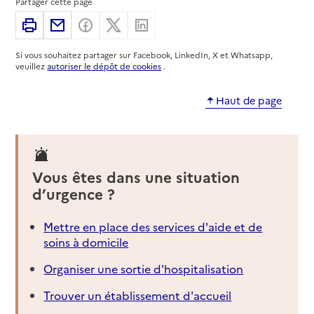
Partager cette page
Adresse
12 rue François Bonal
Imprimer
Partager par email
Partager sur Facebook
Partager sur X
Partager sur Linkedin
51200
-
Épernay
Si vous souhaitez partager sur Facebook, LinkedIn, X et Whatsapp,
03 26 53 16 97
veuillez
autoriser le dépôt de cookies
.
Contact
Site internet
Haut de page
Rapport HAS
Voir la fiche
Source des données : Finess n° 510027576
Mis à jour le : 29/07/2026
Vous êtes dans une situation
Service autonomie à domicile (aide)
d’urgence ?
Centre services sparnacien
Mettre en place des services d'aide et de
Adresse
11 rue Professeur Langevin
soins à domicile
51200
-
Épernay
Organiser une sortie d'hospitalisation
03 26 56 59 79
Trouver un établissement d'accueil
Contact