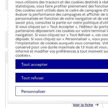
nous utilisons des traceurs et des cookies destinés à réal
Modifier ma recherche
statistiques, vous faire profiter pleinement des fonction
Des cookies sont utilisés dans le cadre de campagne d
évaluer la performance des campagnes et afficher de la
personnalisée en fonction de votre navigation et de vot
Ajouter cette recherche aux favoris
savoir plus, consultez la partie sur notre politique d'uti
Si vous cliquez sur « Tout Accepter », l’éditeur du porta
partenaires déposeront ces cookies sur votre terminal l
navigation. Si vous cliquez sur « Tout Refuser », ces co
Afficher les résultats par:
déposés. Si vous cliquez sur « Personnaliser », vous pou
Mode liste
Mode carte
l’implantation de cookies auxquels vous consentez. Vot
conservé pour une durée maximale de 13 mois et vous
informé et modifier vos préférences à tout moment sur
Service autonomie à domicile (aide)
cookies ».
ADMR
Tout accepter
Adresse
12 rue François Bonal
51200
-
Épernay
Tout refuser
03 26 32 19 98
Personnaliser
Contact
Site internet
Rapport HAS
Voir la fiche