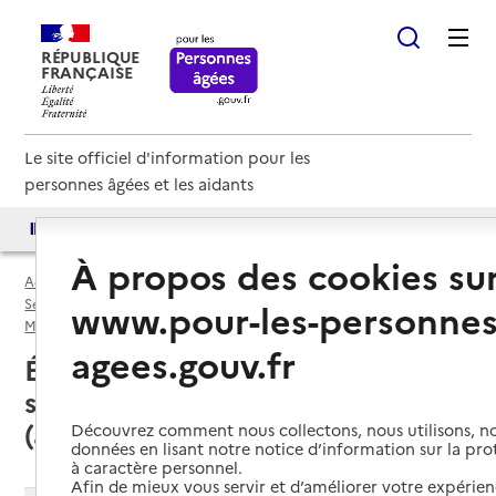
RÉPUBLIQUE
FRANÇAISE
Le site officiel d'information pour les
personnes âgées et les aidants
Accès aux annuaires
Accès par besoin
À propos des cookies su
Accueil
Espace annuaire
Services autonomie à domicile (aide) par département
www.pour-les-personnes
Marne (51)
Service autonomie à domicile (aide)
agees.gouv.fr
Épernay (51200) : liste des 7
services autonomie à domicile
(aide)
Découvrez comment nous collectons, nous utilisons, no
données en lisant notre notice d’information sur la pr
à caractère personnel.
Afin de mieux vous servir et d’améliorer votre expérienc