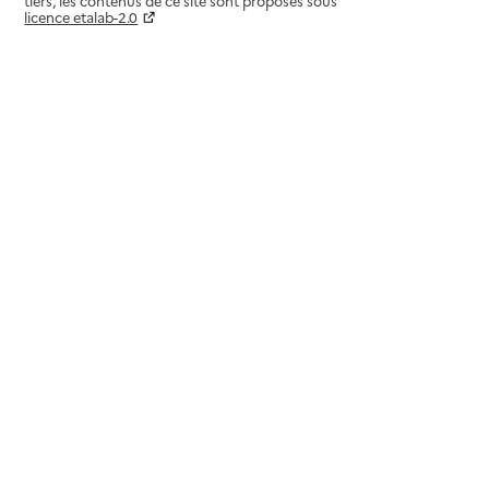
tiers, les contenus de ce site sont proposés sous
licence etalab-2.0
Paramètres sur le choix des cookies