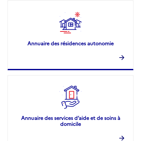
03 26 53 37 73
Contact
Rapport HAS
Voir la fiche
Source des données : Finess n° 510010507
Annuaire des résidences autonomie
Mis à jour le : 22/07/2026
Annuaire des services d’aide et de soins à
domicile