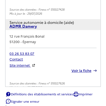
Source des données : Finess n° 510027428
Mis à jour le : 29/07/2026
Service autonomie à domicile (aide)
ADMR Damery
Adresse
12 rue François Bonal
51200
-
Épernay
03 26 53 83 07
Contact
Site internet
Rapport HAS
Voir la fiche
Source des données : Finess n° 510027626
Mis à jour le : 29/07/2026
Définitions des établissements et services
Imprimer
Service autonomie à domicile (aide)
ADMR Vallée de Cubry
Signaler une erreur