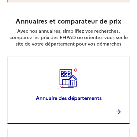
Site internet
Rapport HAS
Dernier rapport d'évaluation de la qualité
Voir la fiche
Annuaires et comparateur de prix
Avec nos annuaires, simplifiez vos recherches,
Source des données : Finess n° 510026727
comparez les prix des EHPAD ou orientez-vous sur le
Mis à jour le : 29/07/2026
site de votre département pour vos démarches
Service autonomie à domicile (aide)
CK Domicile'services
Adresse
32 rue Henri Martin
51200
-
Épernay
06 16 23 04 51
Contact
Annuaire des départements
Site internet
Rapport HAS
Voir la fiche
Source des données : Finess n° 510026693
Mis à jour le : 29/07/2026