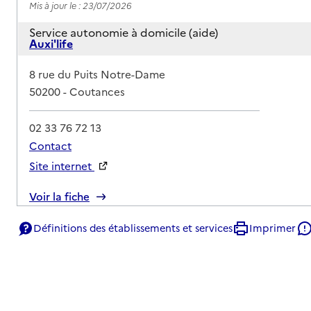
Mis à jour le : 23/07/2026
Service autonomie à domicile (aide)
Auxi'life
Adresse
8 rue du Puits Notre-Dame
50200
-
Coutances
02 33 76 72 13
Contact
Site internet
Rapport HAS
Voir la fiche
Source des données : Finess n° 500022710
Définitions des établissements et services
Imprimer
Mis à jour le : 22/07/2026
Service autonomie à domicile (aide)
Confiez-nous
Adresse
40 rue Tourville