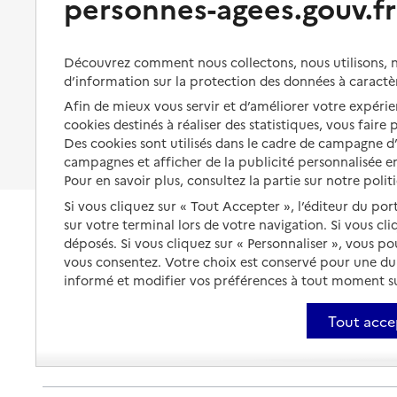
personnes-agees.gouv.fr
Organiser à l'avance sa propre
protection
Vivre à domicile avec une
maladie ou un handicap
Les mesures de protection
Découvrez comment nous collectons, nous utilisons, no
Être hospitalisé
d’information sur la protection des données à caractè
Les obligations de la famille
Afin de mieux vous servir et d’améliorer votre expérien
Fin de vie à domicile
À qui s’adresser ?
cookies destinés à réaliser des statistiques, vous faire
Des cookies sont utilisés dans le cadre de campagne 
Les politiques du grand âge
campagnes et afficher de la publicité personnalisée en
Pour en savoir plus, consultez la partie sur notre polit
Si vous cliquez sur « Tout Accepter », l’éditeur du por
sur votre terminal lors de votre navigation. Si vous cl
déposés. Si vous cliquez sur « Personnaliser », vous p
vous consentez. Votre choix est conservé pour une d
informé et modifier vos préférences à tout moment sur
Tout acce