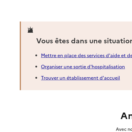
50200
-
Coutances
02 33 17 25 04
Contact
Site internet
Vous êtes dans une situatio
Rapport HAS
Voir la fiche
Mettre en place des services d'aide et d
Source des données : Finess n° 500024302
Organiser une sortie d'hospitalisation
Mis à jour le : 22/07/2026
Service autonomie à domicile (aide)
Trouver un établissement d'accueil
UNA de la Manche
Adresse
1 place du général Wood
50200
-
Coutances
An
02 33 45 53 89
Contact
Avec no