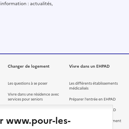
information : actualités,
Changer de logement
Vivre dans un EHPAD
Les questions à se poser
Les différents établissements
médicalisés
Vivre dans une résidence avec
services pour seniors
Préparer l'entrée en EHPAD
Vivre chez un proche
Aides financières en EHPAD
r www.pour-les-
Vivre en accueil familial
Prévention, accompagnement
et soins