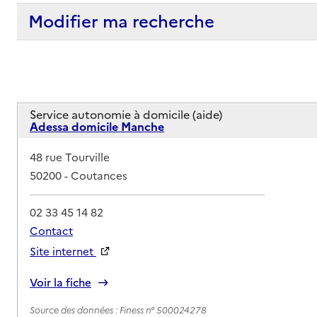
Modifier ma recherche
Service autonomie à domicile (aide)
Adessa domicile Manche
Adresse
48 rue Tourville
50200
-
Coutances
02 33 45 14 82
Contact
Site internet
Rapport HAS
Voir la fiche
Source des données : Finess n° 500024278