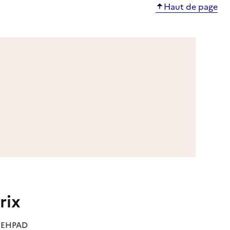
Haut de page
rix
es EHPAD