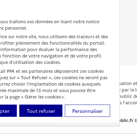
Autres solutions de logement
Comprendre les prix en
EHPAD
us traitons vos données en lisant notre notice
Droits en EHPAD
re personnel.
ce sur notre site, nous utilisons des traceurs et des
Fin de vie en EHPAD
 profiter pleinement des fonctionnalités du portail.
d’information pour évaluer la performance des
 fonction de votre navigation et de votre profil.
ique d'utilisation des cookies.
tail PPA et ses partenaires déposeront ces cookies
iquez sur « Tout Refuser », ces cookies ne seront pas
Portail national d'information 
ourrez choisir l’implantation de cookies auxquels
et de leurs proches, créé par la l
urée maximale de 13 mois et vous pouvez être
et animé par le Service public 
 la page « Gérer les cookies ».
partenaires engagés dans l'acc
leurs aidants.
pter
Tout refuser
Personnaliser
info.gouv.fr
service-public.fr