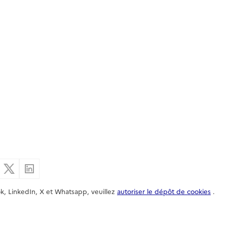
er par email
Partager sur Facebook
Partager sur X
Partager sur Linkedin
k, LinkedIn, X et Whatsapp, veuillez
autoriser le dépôt de cookies
.