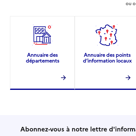
Site internet
ou o
Rapport HAS
Voir la fiche
Source des données : Finess n° 500022249
Mis à jour le : 23/07/2026
Annuaire des
Annuaire des points
départements
d’information locaux
Abonnez-vous à notre lettre d'inform