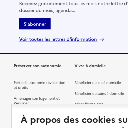
Recevez gratuitement tous les mois notre lettre d'
dossier du mois, agenda...
S'abonner
Voir toutes les lettres d'information
Préserver son autonomie
Vivre à domicile
Perte d'autonomie : évaluation
Bénéficier d'aide à domicile
et droits
Bénéficier de soins à domicile
Aménager son logement et
s'équiper
Aides financières
Préserver son autonomie et sa
Solutions d'accueil temporaire
À propos des cookies su
santé
Partager son logement