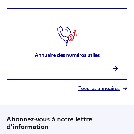
Adresse
Rue de la Levée
49400
-
Saumur
01 85 53 74 90
Site internet
Rapport HAS
Voir la fiche
Annuaire des numéros utiles
Source des données : Finess n° 490023835
Mis à jour le : 07/08/2026
Tous les annuaires
Abonnez-vous à notre lettre
d'information