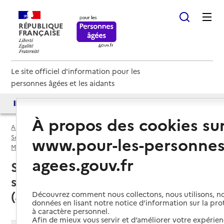
RÉPUBLIQUE
FRANÇAISE
Le site officiel d'information pour les
personnes âgées et les aidants
Accès aux annuaires
Accès par besoin
À propos des cookies su
Accueil
Espace annuaire
Services autonomie à domicile (aide) par département
www.pour-les-personnes
Maine-et-Loire (49)
Service autonomie à domicile (aide)
agees.gouv.fr
Saumur (49400) : liste des 9
services autonomie à domicile
(aide)
Découvrez comment nous collectons, nous utilisons, no
données en lisant notre notice d’information sur la pr
à caractère personnel.
Afin de mieux vous servir et d’améliorer votre expérienc