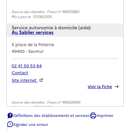
Source des données : Finess n° 490013885
Mis à jour le : 07/08/2026
Service autonomie à domicile (aide)
Au Sablier services
Adresse
5 place de la Poterne
49400
-
Saumur
02 41 50 53 64
Contact
Site internet
Rapport HAS
Voir la fiche
Source des données : Finess n° 490020690
Mis à jour le : 07/08/2026
Définitions des établissements et services
Imprimer
Service autonomie à domicile (aide)
Auton'home services
Signaler une erreur