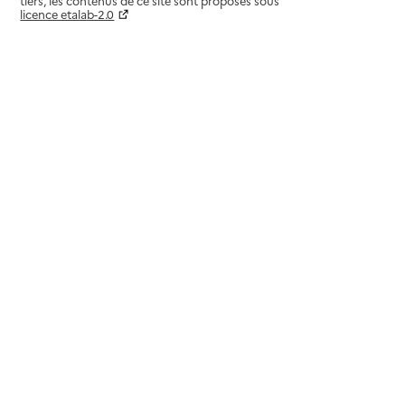
tiers, les contenus de ce site sont proposés sous
licence etalab-2.0
Paramètres sur le choix des cookies