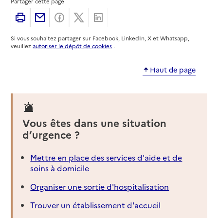
Partager cette page
Adresse
23 avenue du Général de Gaulle
Imprimer
Partager par email
Partager sur Facebook
Partager sur X
Partager sur Linkedin
49400
-
Saumur
Si vous souhaitez partager sur Facebook, LinkedIn, X et Whatsapp,
02 41 51 54 32
veuillez
autoriser le dépôt de cookies
.
Contact
Rapport HAS
Voir la fiche
Haut de page
Source des données : Finess n° 490021615
Mis à jour le : 07/08/2026
Service autonomie à domicile (aide)
Vous êtes dans une situation
Domaliance
d’urgence ?
Adresse
36 rue de Rouen
Mettre en place des services d'aide et de
49400
-
Saumur
soins à domicile
02 41 67 48 57
Organiser une sortie d'hospitalisation
Contact
Trouver un établissement d'accueil
Site internet