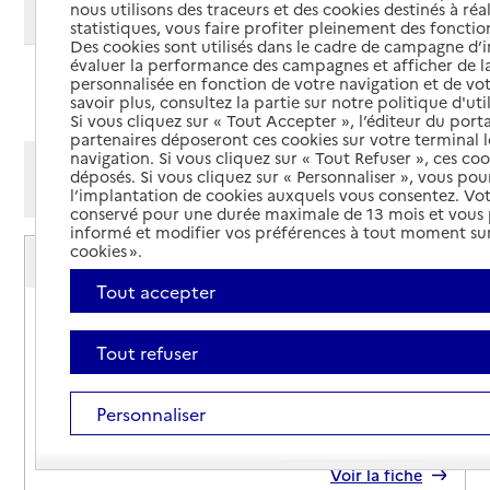
nous utilisons des traceurs et des cookies destinés à réal
Modifier ma recherche
statistiques, vous faire profiter pleinement des fonction
Des cookies sont utilisés dans le cadre de campagne d
évaluer la performance des campagnes et afficher de la
personnalisée en fonction de votre navigation et de vot
Ajouter cette recherche aux favoris
savoir plus, consultez la partie sur notre politique d'uti
Si vous cliquez sur « Tout Accepter », l’éditeur du porta
partenaires déposeront ces cookies sur votre terminal l
navigation. Si vous cliquez sur « Tout Refuser », ces co
Afficher les résultats par:
déposés. Si vous cliquez sur « Personnaliser », vous pou
Mode liste
Mode carte
l’implantation de cookies auxquels vous consentez. Vot
conservé pour une durée maximale de 13 mois et vous
informé et modifier vos préférences à tout moment sur
Service autonomie à domicile (aide)
cookies ».
ADMR
Tout accepter
Adresse
110 rue des Prés
49400
-
Saumur
Tout refuser
02 41 52 99 65
Personnaliser
Contact
Site internet
Rapport HAS
Voir la fiche