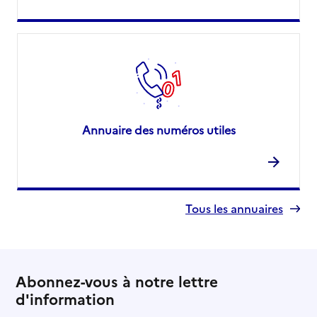
Adresse
Rue de la Levée
49400
-
Saumur
01 85 53 74 90
Site internet
Rapport HAS
Voir la fiche
Annuaire des numéros utiles
Source des données : Finess n° 490023835
Mis à jour le : 07/08/2026
Tous les annuaires
Abonnez-vous à notre lettre
d'information