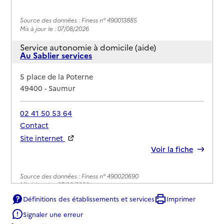
Source des données : Finess n° 490013885
Mis à jour le : 07/08/2026
Service autonomie à domicile (aide)
Au Sablier services
Adresse
5 place de la Poterne
49400
-
Saumur
02 41 50 53 64
Contact
Site internet
Rapport HAS
Voir la fiche
Source des données : Finess n° 490020690
Mis à jour le : 07/08/2026
Définitions des établissements et services
Imprimer
Service autonomie à domicile (aide)
Auton'home services
Signaler une erreur