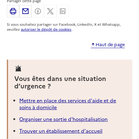
Partager cette page
Adresse
23 avenue du Général de Gaulle
Imprimer
Partager par email
Partager sur Facebook
Partager sur X
Partager sur Linkedin
49400
-
Saumur
Si vous souhaitez partager sur Facebook, LinkedIn, X et Whatsapp,
02 41 51 54 32
veuillez
autoriser le dépôt de cookies
.
Contact
Rapport HAS
Voir la fiche
Haut de page
Source des données : Finess n° 490021615
Mis à jour le : 07/08/2026
Service autonomie à domicile (aide)
Vous êtes dans une situation
Domaliance
d’urgence ?
Adresse
36 rue de Rouen
Mettre en place des services d'aide et de
49400
-
Saumur
soins à domicile
02 41 67 48 57
Organiser une sortie d'hospitalisation
Contact
Trouver un établissement d'accueil
Site internet