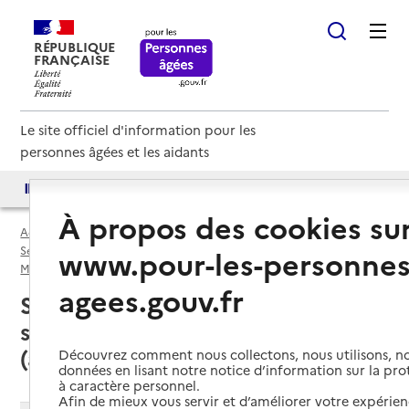
RÉPUBLIQUE
FRANÇAISE
Le site officiel d'information pour les
personnes âgées et les aidants
Accès aux annuaires
Accès par besoin
À propos des cookies su
Accueil
Espace annuaire
Services autonomie à domicile (aide) par département
www.pour-les-personnes
Maine-et-Loire (49)
Service autonomie à domicile (aide)
agees.gouv.fr
Saumur (49400) : liste des 9
services autonomie à domicile
(aide)
Découvrez comment nous collectons, nous utilisons, no
données en lisant notre notice d’information sur la pr
à caractère personnel.
Afin de mieux vous servir et d’améliorer votre expérienc