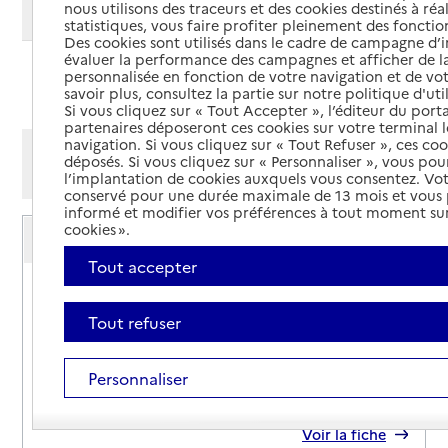
nous utilisons des traceurs et des cookies destinés à réal
Modifier ma recherche
statistiques, vous faire profiter pleinement des fonction
Des cookies sont utilisés dans le cadre de campagne d
évaluer la performance des campagnes et afficher de la
personnalisée en fonction de votre navigation et de vot
Ajouter cette recherche aux favoris
savoir plus, consultez la partie sur notre politique d'uti
Si vous cliquez sur « Tout Accepter », l’éditeur du porta
partenaires déposeront ces cookies sur votre terminal l
navigation. Si vous cliquez sur « Tout Refuser », ces co
Afficher les résultats par:
déposés. Si vous cliquez sur « Personnaliser », vous pou
Mode liste
Mode carte
l’implantation de cookies auxquels vous consentez. Vot
conservé pour une durée maximale de 13 mois et vous
informé et modifier vos préférences à tout moment sur
Service autonomie à domicile (aide)
cookies ».
ADMR
Tout accepter
Adresse
110 rue des Prés
49400
-
Saumur
Tout refuser
02 41 52 99 65
Personnaliser
Contact
Site internet
Rapport HAS
Voir la fiche