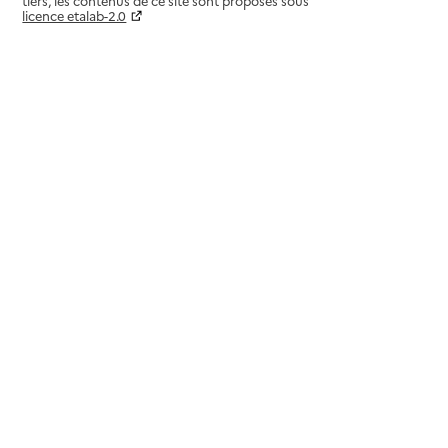
tiers, les contenus de ce site sont proposés sous
licence etalab-2.0
Paramètres sur le choix des cookies