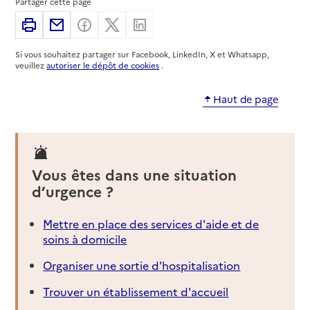
Partager cette page
Adresse
23 avenue du Général de Gaulle
Imprimer
Partager par email
Partager sur Facebook
Partager sur X
Partager sur Linkedin
49400
-
Saumur
Si vous souhaitez partager sur Facebook, LinkedIn, X et Whatsapp,
02 41 51 54 32
veuillez
autoriser le dépôt de cookies
.
Contact
Rapport HAS
Voir la fiche
Haut de page
Source des données : Finess n° 490021615
Mis à jour le : 05/08/2026
Service autonomie à domicile (aide)
Vous êtes dans une situation
Domaliance
d’urgence ?
Adresse
36 rue de Rouen
Mettre en place des services d'aide et de
49400
-
Saumur
soins à domicile
02 41 67 48 57
Organiser une sortie d'hospitalisation
Contact
Trouver un établissement d'accueil
Site internet