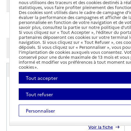
nous utilisons des traceurs et des cookies destinés à réal
Modifier ma recherche
statistiques, vous faire profiter pleinement des fonction
Des cookies sont utilisés dans le cadre de campagne d
évaluer la performance des campagnes et afficher de la
personnalisée en fonction de votre navigation et de vot
Ajouter cette recherche aux favoris
savoir plus, consultez la partie sur notre politique d'uti
Si vous cliquez sur « Tout Accepter », l’éditeur du porta
partenaires déposeront ces cookies sur votre terminal l
navigation. Si vous cliquez sur « Tout Refuser », ces co
Afficher les résultats par:
déposés. Si vous cliquez sur « Personnaliser », vous pou
Mode liste
Mode carte
l’implantation de cookies auxquels vous consentez. Vot
conservé pour une durée maximale de 13 mois et vous
informé et modifier vos préférences à tout moment sur
Service autonomie à domicile (aide)
cookies ».
ADMR
Tout accepter
Adresse
110 rue des Prés
49400
-
Saumur
Tout refuser
02 41 52 99 65
Personnaliser
Contact
Site internet
Rapport HAS
Voir la fiche