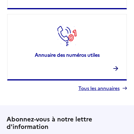
Adresse
Rue de la Levée
49400
-
Saumur
01 85 53 74 90
Site internet
Rapport HAS
Voir la fiche
Annuaire des numéros utiles
Source des données : Finess n° 490023835
Mis à jour le : 23/07/2026
Tous les annuaires
Abonnez-vous à notre lettre
d'information