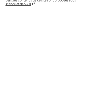
tiers, les contenus de ce site sont proposés sous
licence etalab-2.0
Paramètres sur le choix des cookies