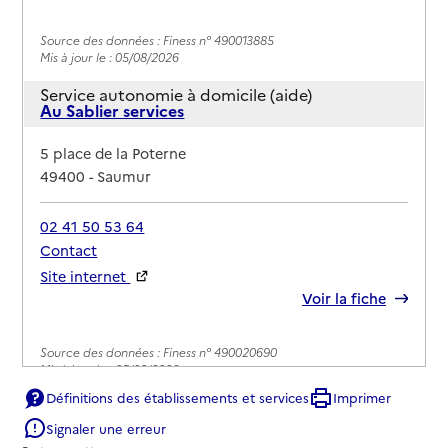
Source des données : Finess n° 490013885
Mis à jour le : 05/08/2026
Service autonomie à domicile (aide)
Au Sablier services
Adresse
5 place de la Poterne
49400
-
Saumur
02 41 50 53 64
Contact
Site internet
Rapport HAS
Voir la fiche
Source des données : Finess n° 490020690
Mis à jour le : 05/08/2026
Définitions des établissements et services
Imprimer
Service autonomie à domicile (aide)
Auton'home services
Signaler une erreur