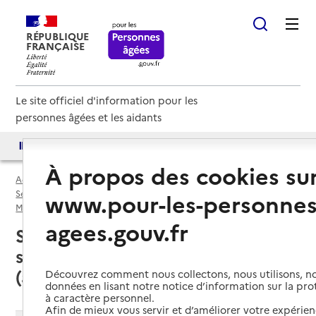
RÉPUBLIQUE
FRANÇAISE
Le site officiel d'information pour les
personnes âgées et les aidants
Accès aux annuaires
Accès par besoin
À propos des cookies su
Accueil
Espace annuaire
Services autonomie à domicile (aide) par département
www.pour-les-personnes
Maine-et-Loire (49)
Service autonomie à domicile (aide)
agees.gouv.fr
Saumur (49400) : liste des 9
services autonomie à domicile
(aide)
Découvrez comment nous collectons, nous utilisons, no
données en lisant notre notice d’information sur la pr
à caractère personnel.
Afin de mieux vous servir et d’améliorer votre expérienc