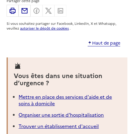
Partager cette page
49000
-
Angers
Imprimer
Partager par email
Partager sur Facebook
Partager sur X
Partager sur Linkedin
02 41 88 60 88
Si vous souhaitez partager sur Facebook, LinkedIn, X et Whatsapp,
Rapport HAS
Voir la fiche
veuillez
autoriser le dépôt de cookies
.
Haut de page
Source des données : Finess n° 490021896
Mis à jour le : 07/08/2026
Service autonomie à domicile (aide)
Ainéa
Vous êtes dans une situation
Adresse
12 rue Delaage
d’urgence ?
49000
-
Angers
Mettre en place des services d'aide et de
02 52 21 01 19
soins à domicile
Contact
Site internet
Organiser une sortie d'hospitalisation
Rapport HAS
Voir la fiche
Trouver un établissement d'accueil