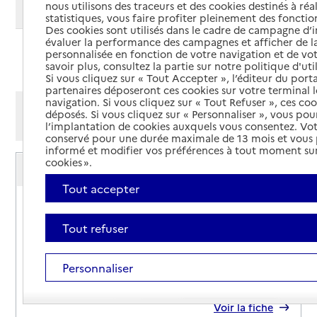
nous utilisons des traceurs et des cookies destinés à réal
Modifier ma recherche
statistiques, vous faire profiter pleinement des fonction
Des cookies sont utilisés dans le cadre de campagne d
évaluer la performance des campagnes et afficher de la
personnalisée en fonction de votre navigation et de vot
Ajouter cette recherche aux favoris
savoir plus, consultez la partie sur notre politique d'uti
Si vous cliquez sur « Tout Accepter », l’éditeur du porta
partenaires déposeront ces cookies sur votre terminal l
navigation. Si vous cliquez sur « Tout Refuser », ces co
Afficher les résultats par:
déposés. Si vous cliquez sur « Personnaliser », vous pou
Mode liste
Mode carte
l’implantation de cookies auxquels vous consentez. Vot
conservé pour une durée maximale de 13 mois et vous
informé et modifier vos préférences à tout moment sur
Service autonomie à domicile (aide)
cookies ».
ADHAP Services
Tout accepter
Adresse
Rue Michel Seurat
49000
-
Angers
Tout refuser
02 41 81 18 11
Personnaliser
Contact
Site internet
Rapport HAS
Voir la fiche