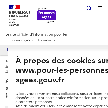
RÉPUBLIQUE
FRANÇAISE
Le site officiel d'information pour les
personnes âgées et les aidants
Accès aux annuaires
Accès par besoin
À propos des cookies su
Accueil
Espace annuaire
Services autonomie à domicile (aide) par département
www.pour-les-personnes
Maine-et-Loire (49)
Service autonomie à domicile (aide)
agees.gouv.fr
Angers (49000) : liste des 28
services autonomie à domicile
(aide)
Découvrez comment nous collectons, nous utilisons, no
données en lisant notre notice d’information sur la pr
à caractère personnel.
Afin de mieux vous servir et d’améliorer votre expérienc