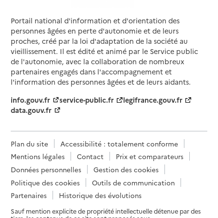
49000
-
Angers
Portail national d'information et d'orientation des
personnes âgées en perte d'autonomie et de leurs
02 41 53 24 28
proches, créé par la loi d'adaptation de la société au
Contact
vieillissement. Il est édité et animé par le Service public
Site internet
de l'autonomie, avec la collaboration de nombreux
Rapport HAS
Dernier rapport d'évaluation de la qualité
partenaires engagés dans l'accompagnement et
Voir la fiche
l'information des personnes âgées et de leurs aidants.
info.gouv.fr
service-public.fr
legifrance.gouv.fr
Source des données : Finess n° 490021391
data.gouv.fr
Mis à jour le : 07/08/2026
Service autonomie à domicile (aide)
Domicil +
Plan du site
Accessibilité : totalement conforme
Mentions légales
Contact
Prix et comparateurs
Adresse
152 avenue général Patton CS 80111
Données personnelles
Gestion des cookies
49000
-
Angers
Politique des cookies
Outils de communication
02 41 42 74 23
Partenaires
Historique des évolutions
Contact
Sauf mention explicite de propriété intellectuelle détenue par des