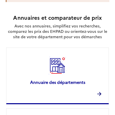
Source des données : Finess n° 490021672
Mis à jour le : 07/08/2026
Service autonomie à domicile (aide)
Annuaires et comparateur de prix
Aliénor by Heurus
Avec nos annuaires, simplifiez vos recherches,
Adresse
165 rue de la Barre
comparez les prix des EHPAD ou orientez-vous sur le
site de votre département pour vos démarches
49000
-
Angers
06 38 98 36 40
Contact
Rapport HAS
Voir la fiche
Source des données : Finess n° 490023736
Mis à jour le : 22/07/2026
Annuaire des départements
Service autonomie à domicile (aide)
Alliance vie
Adresse
68 rue Bréssigny
49000
-
Angers