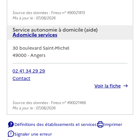
Source des données : Finess n° 490021813
Mis à jour le : 07/08/2026
Service autonomie à domicile (aide)
Adomicile services
Adresse
30 boulevard Saint-Michel
49000
-
Angers
02 41 34 29 29
Contact
Rapport HAS
Voir la fiche
Source des données : Finess n° 490021466
Mis à jour le : 07/08/2026
Service autonomie à domicile (aide)
Agence Proximité services
Définitions des établissements et services
Imprimer
Signaler une erreur
Adresse
27 boulevard Gaston Dumesnil