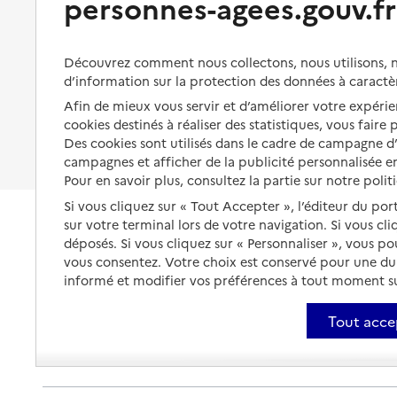
personnes-agees.gouv.fr
Organiser à l'avance sa propre
protection
Vivre à domicile avec une
02 40 08 95 01
maladie ou un handicap
Les mesures de protection
Découvrez comment nous collectons, nous utilisons, no
Contact
Être hospitalisé
d’information sur la protection des données à caractè
Les obligations de la famille
Site internet
Afin de mieux vous servir et d’améliorer votre expérien
Rapport HAS
Fin de vie à domicile
Dernier rapport d'évaluation de la qualité
À qui s’adresser ?
cookies destinés à réaliser des statistiques, vous faire
Des cookies sont utilisés dans le cadre de campagne 
Les politiques du grand âge
campagnes et afficher de la publicité personnalisée en
Voir la fiche
Pour en savoir plus, consultez la partie sur notre polit
Si vous cliquez sur « Tout Accepter », l’éditeur du por
Source des données : Finess n° 440058196
Mis à jour le : 07/08/2026
sur votre terminal lors de votre navigation. Si vous cl
déposés. Si vous cliquez sur « Personnaliser », vous p
Service autonomie à domicile (aide)
vous consentez. Votre choix est conservé pour une d
Joya
informé et modifier vos préférences à tout moment sur
Adresse
12 avenue Carnot
Tout acce
44000
-
Nantes
07 57 02 05 87