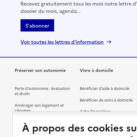
Recevez gratuitement tous les mois notre lettre d'
Mis à jour le : 07/08/2026
dossier du mois, agenda...
Service autonomie à domicile (aide)
Générale des Services
S'abonner
Adresse
109 route de Sainte Luce
Voir toutes les lettres d'information
44000
-
Nantes
02 40 84 55 20
Site internet
Préserver son autonomie
Vivre à domicile
Rapport HAS
Voir la fiche
Perte d'autonomie : évaluation
Bénéficier d'aide à domicile
Source des données : Finess n° 440057479
et droits
Mis à jour le : 07/08/2026
Bénéficier de soins à domicile
Aménager son logement et
Service autonomie à domicile (aide)
s'équiper
Aides financières
Humane
Préserver son autonomie et sa
Solutions d'accueil temporaire
À propos des cookies su
Adresse
2 place de la République
santé
Partager son logement
44000
-
Nantes