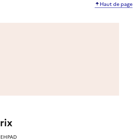
Haut de page
rix
es EHPAD