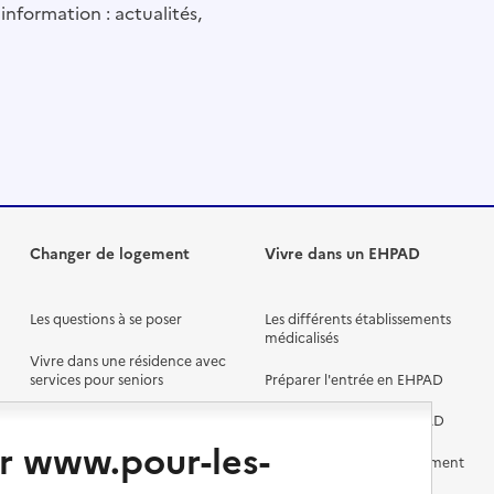
information : actualités,
Changer de logement
Vivre dans un EHPAD
Les questions à se poser
Les différents établissements
médicalisés
Vivre dans une résidence avec
services pour seniors
Préparer l'entrée en EHPAD
Vivre chez un proche
Aides financières en EHPAD
r www.pour-les-
Vivre en accueil familial
Prévention, accompagnement
et soins