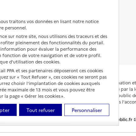
Autres solutions de logement
Comprendre les prix en
EHPAD
us traitons vos données en lisant notre notice
Droits en EHPAD
re personnel.
ce sur notre site, nous utilisons des traceurs et des
Fin de vie en EHPAD
 profiter pleinement des fonctionnalités du portail.
d’information pour évaluer la performance des
 fonction de votre navigation et de votre profil.
ique d'utilisation des cookies.
tail PPA et ses partenaires déposeront ces cookies
iquez sur « Tout Refuser », ces cookies ne seront pas
Portail national d'information 
ourrez choisir l’implantation de cookies auxquels
et de leurs proches, créé par la l
urée maximale de 13 mois et vous pouvez être
et animé par le Service public 
 la page « Gérer les cookies ».
partenaires engagés dans l'acc
leurs aidants.
pter
Tout refuser
Personnaliser
info.gouv.fr
service-public.fr