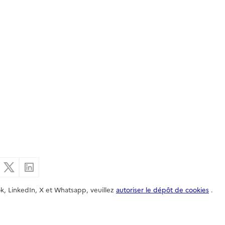
er par email
Partager sur Facebook
Partager sur X
Partager sur Linkedin
k, LinkedIn, X et Whatsapp, veuillez
autoriser le dépôt de cookies
.