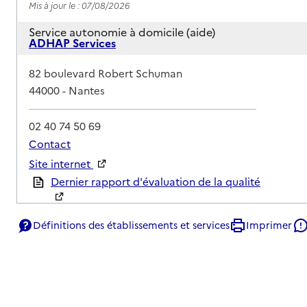
Mis à jour le : 07/08/2026
Service autonomie à domicile (aide)
ADHAP Services
Adresse
82 boulevard Robert Schuman
44000
-
Nantes
02 40 74 50 69
Contact
Site internet
Rapport HAS
Dernier rapport d'évaluation de la qualité
Définitions des établissements et services
Imprimer
Voir la fiche
Source des données : Finess n° 440057024
Mis à jour le : 07/08/2026
Service autonomie à domicile (aide)
APEF Services