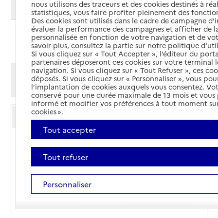
nous utilisons des traceurs et des cookies destinés à réal
Modifier ma recherche
statistiques, vous faire profiter pleinement des fonction
Des cookies sont utilisés dans le cadre de campagne d
évaluer la performance des campagnes et afficher de la
personnalisée en fonction de votre navigation et de vot
Ajouter cette recherche aux favoris
savoir plus, consultez la partie sur notre politique d'uti
Si vous cliquez sur « Tout Accepter », l’éditeur du porta
partenaires déposeront ces cookies sur votre terminal l
navigation. Si vous cliquez sur « Tout Refuser », ces co
Afficher les résultats par:
déposés. Si vous cliquez sur « Personnaliser », vous pou
Mode liste
Mode carte
l’implantation de cookies auxquels vous consentez. Vot
conservé pour une durée maximale de 13 mois et vous
informé et modifier vos préférences à tout moment sur
Service autonomie à domicile (aide)
cookies ».
Services Âges et vie
Tout accepter
Adresse
Rue des Roseaux
44170
-
Marsac-sur-Don
Tout refuser
03 81 25 08 23
Personnaliser
Contact
Rapport HAS
Voir la fiche