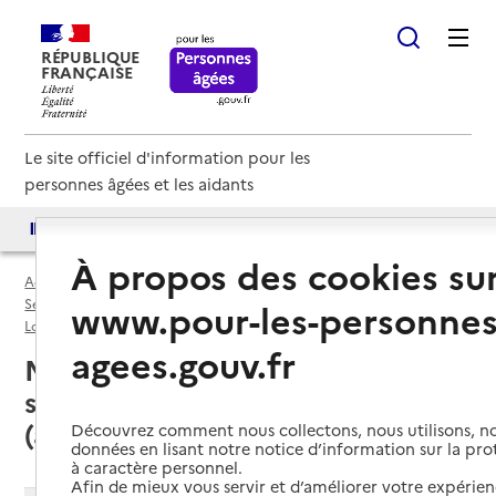
RÉPUBLIQUE
FRANÇAISE
Le site officiel d'information pour les
personnes âgées et les aidants
Accès aux annuaires
Accès par besoin
À propos des cookies su
Accueil
Espace annuaire
Services autonomie à domicile (aide) par département
www.pour-les-personnes
Loire-Atlantique (44)
Service autonomie à domicile (aide)
agees.gouv.fr
Marsac-sur-Don (44170) : liste des
services autonomie à domicile
(aide)
Découvrez comment nous collectons, nous utilisons, no
données en lisant notre notice d’information sur la pr
à caractère personnel.
Afin de mieux vous servir et d’améliorer votre expérienc