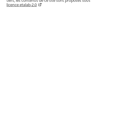
tiers, les contenus de ce site sont proposés sous
licence etalab-2.0
Paramètres sur le choix des cookies