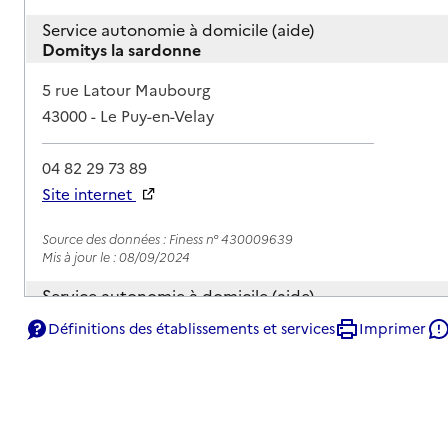
Service autonomie à domicile (aide)
Domitys la sardonne
Adresse
5 rue Latour Maubourg
43000
-
Le Puy-en-Velay
04 82 29 73 89
Site internet
Rapport HAS
Source des données : Finess n° 430009639
Mis à jour le : 08/09/2024
Service autonomie à domicile (aide)
Télé assistance 43
Définitions des établissements et services
Imprimer
Adresse
6 rue de Craponne
43000
-
Le Puy-en-Velay
04 71 09 22 43