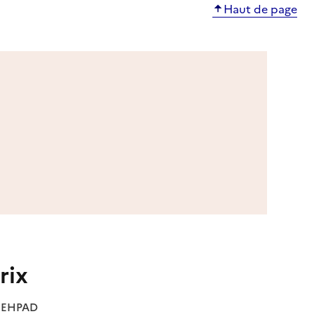
Haut de page
rix
es EHPAD