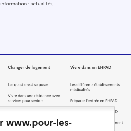
information : actualités,
Changer de logement
Vivre dans un EHPAD
Les questions à se poser
Les différents établissements
médicalisés
Vivre dans une résidence avec
services pour seniors
Préparer l'entrée en EHPAD
Vivre chez un proche
Aides financières en EHPAD
r www.pour-les-
Vivre en accueil familial
Prévention, accompagnement
et soins