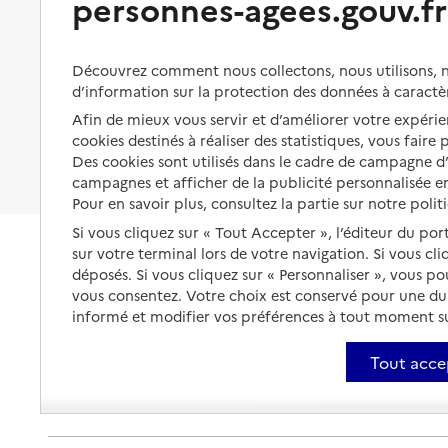
personnes-agees.gouv.fr
Organiser à l'avance sa propre
protection
Vivre à domicile avec une
maladie ou un handicap
Les mesures de protection
Découvrez comment nous collectons, nous utilisons, no
Être hospitalisé
d’information sur la protection des données à caractè
Les obligations de la famille
Afin de mieux vous servir et d’améliorer votre expérien
Fin de vie à domicile
À qui s’adresser ?
cookies destinés à réaliser des statistiques, vous faire
Des cookies sont utilisés dans le cadre de campagne 
Les politiques du grand âge
campagnes et afficher de la publicité personnalisée en
Pour en savoir plus, consultez la partie sur notre polit
Si vous cliquez sur « Tout Accepter », l’éditeur du por
sur votre terminal lors de votre navigation. Si vous cl
déposés. Si vous cliquez sur « Personnaliser », vous p
vous consentez. Votre choix est conservé pour une d
informé et modifier vos préférences à tout moment sur
Tout acce