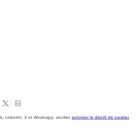
er par email
Partager sur Facebook
Partager sur X
Partager sur Linkedin
k, LinkedIn, X et Whatsapp, veuillez
autoriser le dépôt de cookies
.