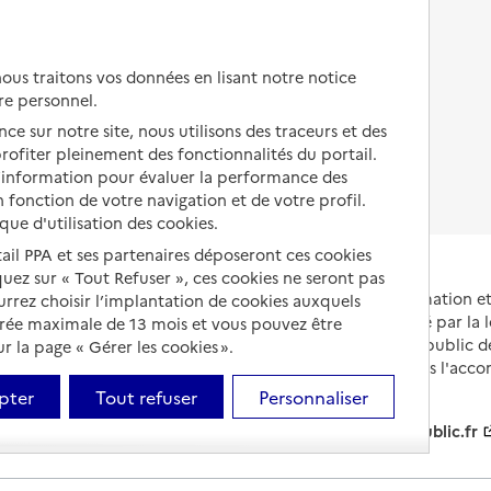
Autres solutions de logement
Comprendre les prix en
EHPAD
us traitons vos données en lisant notre notice
Droits en EHPAD
re personnel.
ce sur notre site, nous utilisons des traceurs et des
Fin de vie en EHPAD
 profiter pleinement des fonctionnalités du portail.
d’information pour évaluer la performance des
 fonction de votre navigation et de votre profil.
ique d'utilisation des cookies.
tail PPA et ses partenaires déposeront ces cookies
iquez sur « Tout Refuser », ces cookies ne seront pas
Portail national d'information 
ourrez choisir l’implantation de cookies auxquels
et de leurs proches, créé par la l
urée maximale de 13 mois et vous pouvez être
et animé par le Service public 
 la page « Gérer les cookies ».
partenaires engagés dans l'acc
leurs aidants.
pter
Tout refuser
Personnaliser
info.gouv.fr
service-public.fr