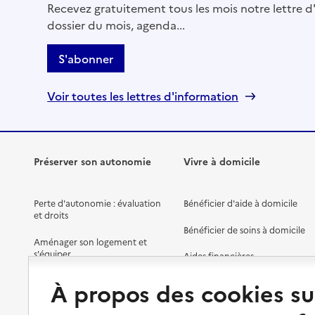
Recevez gratuitement tous les mois notre lettre d'
dossier du mois, agenda...
S'abonner
Voir toutes les lettres d'information
Préserver son autonomie
Vivre à domicile
Perte d'autonomie : évaluation
Bénéficier d'aide à domicile
et droits
Bénéficier de soins à domicile
Aménager son logement et
s'équiper
Aides financières
Préserver son autonomie et sa
Solutions d'accueil temporaire
À propos des cookies su
santé
Partager son logement