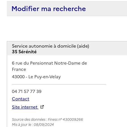
Modifier ma recherche
Service autonomie à domicile (aide)
3S Sérénité
Adresse
6 rue du Pensionnat Notre-Dame de
France
43000
-
Le Puy-en-Velay
04 71 57 77 39
Contact
Site internet
Rapport HAS
Source des données : Finess n° 430009266
Mis à jour le : 08/09/2024