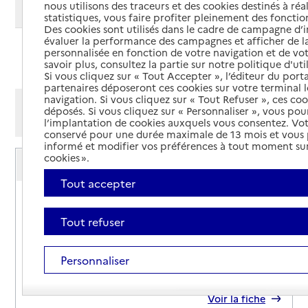
nous utilisons des traceurs et des cookies destinés à réal
Modifier ma recherche
statistiques, vous faire profiter pleinement des fonction
Des cookies sont utilisés dans le cadre de campagne d
évaluer la performance des campagnes et afficher de la
personnalisée en fonction de votre navigation et de vot
Ajouter cette recherche aux favoris
savoir plus, consultez la partie sur notre politique d'uti
Si vous cliquez sur « Tout Accepter », l’éditeur du porta
partenaires déposeront ces cookies sur votre terminal l
navigation. Si vous cliquez sur « Tout Refuser », ces co
Afficher les résultats par:
déposés. Si vous cliquez sur « Personnaliser », vous pou
Mode liste
Mode carte
l’implantation de cookies auxquels vous consentez. Vot
conservé pour une durée maximale de 13 mois et vous
informé et modifier vos préférences à tout moment sur
Service autonomie à domicile (aide)
cookies ».
ABC Services
Tout accepter
Adresse
38 rue de Clermont
42130
-
Boën-sur-Lignon
Tout refuser
04 77 55 07 34
Personnaliser
Contact
Site internet
Rapport HAS
Voir la fiche