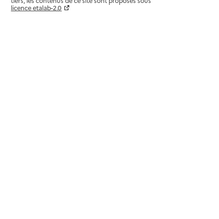
tiers, les contenus de ce site sont proposés sous
licence etalab-2.0
Paramètres sur le choix des cookies