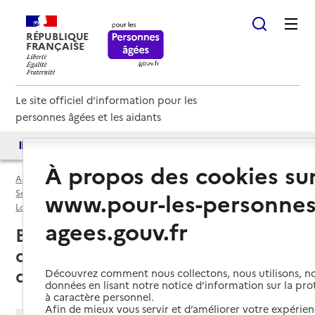
RÉPUBLIQUE
FRANÇAISE
Le site officiel d'information pour les
personnes âgées et les aidants
Accès aux annuaires
Accès par besoin
À propos des cookies su
Accueil
Espace annuaire
Services autonomie à domicile (aide) par département
www.pour-les-personnes
Loire (42)
Service autonomie à domicile (aide)
agees.gouv.fr
Boën-sur-Lignon (42130) : liste
des services autonomie à
domicile (aide)
Découvrez comment nous collectons, nous utilisons, no
données en lisant notre notice d’information sur la pr
à caractère personnel.
Afin de mieux vous servir et d’améliorer votre expérienc