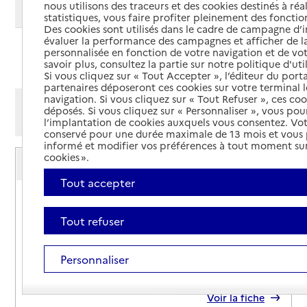
nous utilisons des traceurs et des cookies destinés à réal
Modifier ma recherche
statistiques, vous faire profiter pleinement des fonction
Des cookies sont utilisés dans le cadre de campagne d
évaluer la performance des campagnes et afficher de la
personnalisée en fonction de votre navigation et de vot
Ajouter cette recherche aux favoris
savoir plus, consultez la partie sur notre politique d'uti
Si vous cliquez sur « Tout Accepter », l’éditeur du porta
partenaires déposeront ces cookies sur votre terminal l
navigation. Si vous cliquez sur « Tout Refuser », ces co
Afficher les résultats par:
déposés. Si vous cliquez sur « Personnaliser », vous pou
Mode liste
Mode carte
l’implantation de cookies auxquels vous consentez. Vot
conservé pour une durée maximale de 13 mois et vous
informé et modifier vos préférences à tout moment sur
Service autonomie à domicile (aide)
cookies ».
ADMR
Tout accepter
Adresse
10 place de la Liberté
40320
-
Samadet
Tout refuser
05 58 79 60 68
Personnaliser
Contact
Site internet
Rapport HAS
Voir la fiche