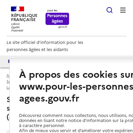
RÉPUBLIQUE
FRANÇAISE
Le site officiel d'information pour les
personnes âgées et les aidants
Accès aux annuaires
Accès par besoin
À propos des cookies su
Accueil
Espace annuaire
Services autonomie à domicile (aide) par département
www.pour-les-personnes
Landes (40)
Service autonomie à domicile (aide)
agees.gouv.fr
Samadet (40320) : liste des
services autonomie à domicile
(aide)
Découvrez comment nous collectons, nous utilisons, no
données en lisant notre notice d’information sur la pr
à caractère personnel.
Afin de mieux vous servir et d’améliorer votre expérienc