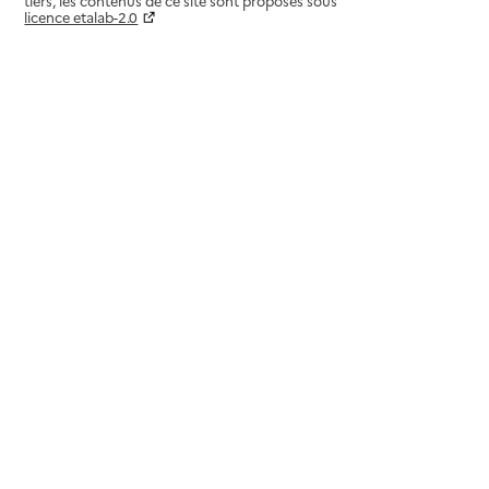
tiers, les contenus de ce site sont proposés sous
licence etalab-2.0
Paramètres sur le choix des cookies