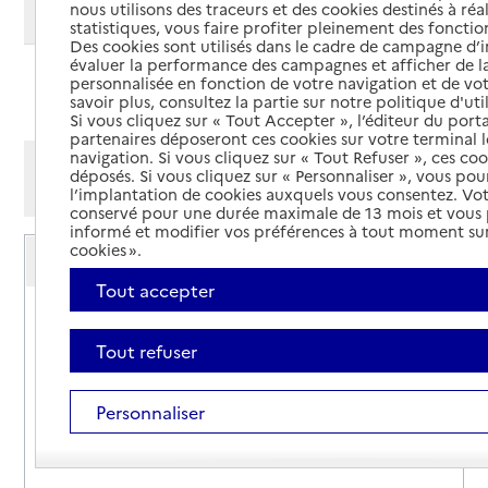
nous utilisons des traceurs et des cookies destinés à réal
Modifier ma recherche
statistiques, vous faire profiter pleinement des fonction
Des cookies sont utilisés dans le cadre de campagne d
évaluer la performance des campagnes et afficher de la
personnalisée en fonction de votre navigation et de vot
Ajouter cette recherche aux favoris
savoir plus, consultez la partie sur notre politique d'uti
Si vous cliquez sur « Tout Accepter », l’éditeur du porta
partenaires déposeront ces cookies sur votre terminal l
navigation. Si vous cliquez sur « Tout Refuser », ces co
Afficher les résultats par:
déposés. Si vous cliquez sur « Personnaliser », vous pou
Mode liste
Mode carte
l’implantation de cookies auxquels vous consentez. Vot
conservé pour une durée maximale de 13 mois et vous
informé et modifier vos préférences à tout moment sur
Service autonomie à domicile (aide)
cookies ».
Services du CIAS
Tout accepter
Adresse
3 avenue de la Gare
40200
-
Mimizan
Tout refuser
05 58 09 44 49
Personnaliser
Site internet
Rapport HAS
Voir la fiche