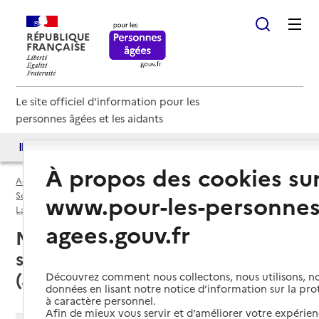
RÉPUBLIQUE
FRANÇAISE
Le site officiel d'information pour les
personnes âgées et les aidants
Accès aux annuaires
Accès par besoin
À propos des cookies su
Accueil
Espace annuaire
Services autonomie à domicile (aide) par département
www.pour-les-personnes
Landes (40)
Service autonomie à domicile (aide)
agees.gouv.fr
Mimizan (40200) : liste des
services autonomie à domicile
(aide)
Découvrez comment nous collectons, nous utilisons, no
données en lisant notre notice d’information sur la pr
à caractère personnel.
Afin de mieux vous servir et d’améliorer votre expérienc