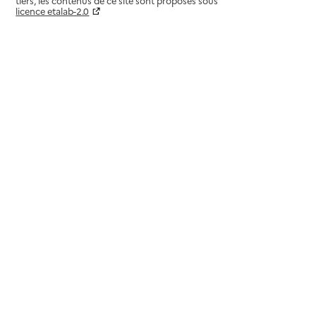
tiers, les contenus de ce site sont proposés sous
licence etalab-2.0
Paramètres sur le choix des cookies