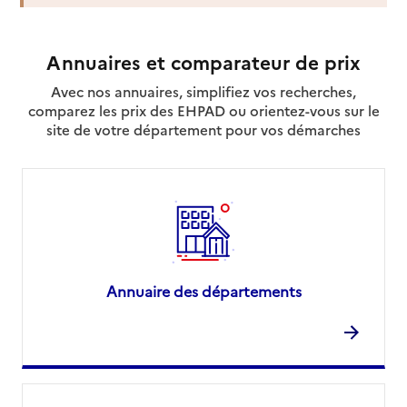
Adresse
635 rue du Levant
39000
-
Lons-le-Saunier
Annuaires et comparateur de prix
03 84 43 32 21
Avec nos annuaires, simplifiez vos recherches,
Rapport HAS
comparez les prix des EHPAD ou orientez-vous sur le
Source des données : Finess n° 390005528
site de votre département pour vos démarches
Mis à jour le : 08/09/2024
Annuaire des départements