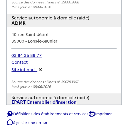
Source des données : Finess n° 390005668
Mis à jour le : 08/06/2026
Service autonomie à domicile (aide)
ADMR
Adresse
40 rue Saint-désiré
39000
-
Lons-le-Saunier
03 84 35 89 77
Contact
Site internet
Rapport HAS
Source des données : Finess n° 390783967
Mis à jour le : 08/06/2026
Service autonomie à domicile (aide)
EPART Ensemblier d'insertion
Adresse
Définitions des établissements et services
Imprimer
Rue du Docteur Georges Camuset
39000
-
Lons-le-Saunier
Signaler une erreur