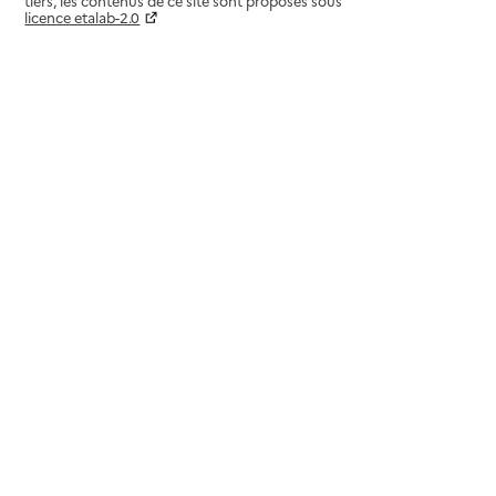
tiers, les contenus de ce site sont proposés sous
licence etalab-2.0
Paramètres sur le choix des cookies