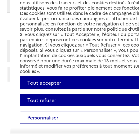
nous utilisons des traceurs et des cookies destinés à réal
Modifier ma recherche
statistiques, vous faire profiter pleinement des fonction
Des cookies sont utilisés dans le cadre de campagne d
évaluer la performance des campagnes et afficher de la
personnalisée en fonction de votre navigation et de vot
Ajouter cette recherche aux favoris
savoir plus, consultez la partie sur notre politique d'uti
Si vous cliquez sur « Tout Accepter », l’éditeur du porta
partenaires déposeront ces cookies sur votre terminal l
navigation. Si vous cliquez sur « Tout Refuser », ces co
Afficher les résultats par:
déposés. Si vous cliquez sur « Personnaliser », vous pou
Mode liste
Mode carte
l’implantation de cookies auxquels vous consentez. Vot
conservé pour une durée maximale de 13 mois et vous
informé et modifier vos préférences à tout moment sur
Service autonomie à domicile (aide)
cookies ».
ADMR
Tout accepter
Adresse
250 boulevard Théodore Vernier - BP 20496
39000
-
Lons-le-Saunier
Tout refuser
03 84 47 26 31
Personnaliser
Contact
Site internet
Rapport HAS