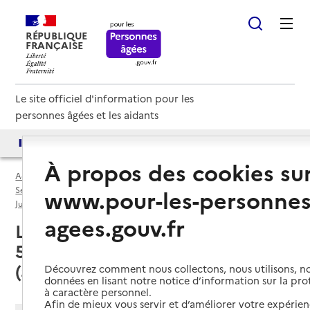
RÉPUBLIQUE
FRANÇAISE
Le site officiel d'information pour les
personnes âgées et les aidants
Accès aux annuaires
Accès par besoin
À propos des cookies su
Accueil
Espace annuaire
Services autonomie à domicile (aide) par département
www.pour-les-personnes
Jura (39)
Service autonomie à domicile (aide)
agees.gouv.fr
Lons-le-Saunier (39000) : liste des
5 services autonomie à domicile
(aide)
Découvrez comment nous collectons, nous utilisons, no
données en lisant notre notice d’information sur la pr
à caractère personnel.
Afin de mieux vous servir et d’améliorer votre expérienc