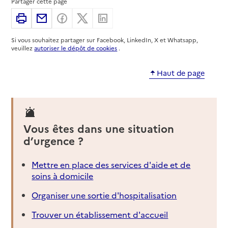
Partager cette page
03 84 24 64 03
Imprimer
Partager par email
Partager sur Facebook
Partager sur X
Partager sur Linkedin
Site internet
Rapport HAS
Voir la fiche
Si vous souhaitez partager sur Facebook, LinkedIn, X et Whatsapp,
veuillez
autoriser le dépôt de cookies
.
Source des données : Finess n° 390008191
Mis à jour le : 23/07/2026
Haut de page
Service autonomie à domicile (aide)
Sicopal
Adresse
2 place de l'Hôtel de Ville
Vous êtes dans une situation
39000
-
Lons-le-Saunier
d’urgence ?
08 00 54 16 41
Mettre en place des services d'aide et de
Rapport HAS
soins à domicile
Source des données : Finess n° 390001857
Mis à jour le : 08/09/2024
Organiser une sortie d'hospitalisation
Service autonomie à domicile (aide)
Trouver un établissement d'accueil
Sicopal