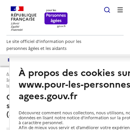
RÉPUBLIQUE
FRANÇAISE
Le site officiel d'information pour les
personnes âgées et les aidants
Accès aux annuaires
Accès par besoin
À propos des cookies su
Accueil
Espace annuaire
Services autonomie à domicile (aide) par département
www.pour-les-personnes
Isère (38)
Service autonomie à domicile (aide)
agees.gouv.fr
Grenoble (38000) : liste des 17
services autonomie à domicile
(aide)
Découvrez comment nous collectons, nous utilisons, no
données en lisant notre notice d’information sur la pr
à caractère personnel.
Afin de mieux vous servir et d’améliorer votre expérienc