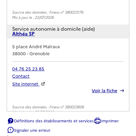
Source des données : Finess n° 380023176
Mis à jour le : 22/07/2026
Service autonomie à domicile (aide)
Althéa SP
Adresse
5 place André Malraux
38000
-
Grenoble
04 76 25 23 85
Contact
Site internet
Rapport HAS
Voir la fiche
Source des données : Finess n° 380023606
Mis à jour le : 22/07/2026
Définitions des établissements et services
Imprimer
Service autonomie à domicile (aide)
Auxity scop
Signaler une erreur