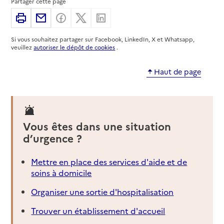
Partager cette page
Adresse
36 avenue Félix Viallet
Imprimer
Partager par email
Partager sur Facebook
Partager sur X
Partager sur Linkedin
38000
-
Grenoble
Si vous souhaitez partager sur Facebook, LinkedIn, X et Whatsapp,
04 76 42 47 26
veuillez
autoriser le dépôt de cookies
.
Contact
Site internet
Haut de page
Rapport HAS
Dernier rapport d'évaluation de la qualité
Voir la fiche
Source des données : Finess n° 380024844
Vous êtes dans une situation
Mis à jour le : 22/07/2026
d’urgence ?
Service autonomie à domicile (aide)
Domicile +
Mettre en place des services d'aide et de
soins à domicile
Adresse
6 rue Émile Augier
38000
-
Grenoble
Organiser une sortie d'hospitalisation
Trouver un établissement d'accueil
04 76 87 29 17