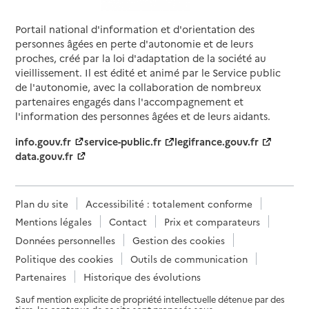
Portail national d'information et d'orientation des
Source des données : Finess n° 380025130
Mis à jour le : 22/07/2026
personnes âgées en perte d'autonomie et de leurs
proches, créé par la loi d'adaptation de la société au
Service autonomie à domicile (aide)
vieillissement. Il est édité et animé par le Service public
Services du CCAS
de l'autonomie, avec la collaboration de nombreux
partenaires engagés dans l'accompagnement et
Adresse
14 rue Hébert
l'information des personnes âgées et de leurs aidants.
38000
-
Grenoble
info.gouv.fr
service-public.fr
legifrance.gouv.fr
data.gouv.fr
04 76 69 45 00
Site internet
Rapport HAS
Voir la fiche
Plan du site
Accessibilité : totalement conforme
Mentions légales
Contact
Prix et comparateurs
Source des données : Finess n° 380795294
Mis à jour le : 23/07/2026
Données personnelles
Gestion des cookies
Politique des cookies
Outils de communication
Service autonomie à domicile (aide)
Sénior compagnie
Partenaires
Historique des évolutions
Sauf mention explicite de propriété intellectuelle détenue par des
Adresse
2 rue de Narvik