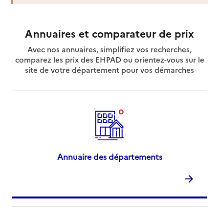
Contact
Site internet
Rapport HAS
Dernier rapport d'évaluation de la qualité
Annuaires et comparateur de prix
Voir la fiche
Avec nos annuaires, simplifiez vos recherches,
comparez les prix des EHPAD ou orientez-vous sur le
Source des données : Finess n° 380023424
site de votre département pour vos démarches
Mis à jour le : 26/07/2026
Service autonomie à domicile (aide)
Domidom services
Adresse
34 avenue Alsace Lorraine
38000
-
Grenoble
04 38 02 04 10
Annuaire des départements
Contact
Site internet
Rapport HAS
Dernier rapport d'évaluation de la qualité
Voir la fiche