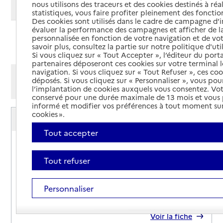
nous utilisons des traceurs et des cookies destinés à réal
Modifier ma recherche
statistiques, vous faire profiter pleinement des fonction
Des cookies sont utilisés dans le cadre de campagne d
évaluer la performance des campagnes et afficher de la
personnalisée en fonction de votre navigation et de vot
Ajouter cette recherche aux favoris
savoir plus, consultez la partie sur notre politique d'uti
Si vous cliquez sur « Tout Accepter », l’éditeur du porta
partenaires déposeront ces cookies sur votre terminal l
navigation. Si vous cliquez sur « Tout Refuser », ces co
Afficher les résultats par:
déposés. Si vous cliquez sur « Personnaliser », vous pou
Mode liste
Mode carte
l’implantation de cookies auxquels vous consentez. Vot
conservé pour une durée maximale de 13 mois et vous
informé et modifier vos préférences à tout moment sur
Service autonomie à domicile (aide)
cookies ».
AAD France Présence
Tout accepter
Adresse
37 avenue Félix Viallet
38000
-
Grenoble
Tout refuser
04 76 27 09 09
Personnaliser
Contact
Rapport HAS
Dernier rapport d'évaluation de la qualité
Voir la fiche