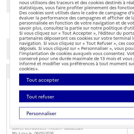
nous utilisons des traceurs et des cookies destinés à réal
Modifier ma recherche
statistiques, vous faire profiter pleinement des fonction
Des cookies sont utilisés dans le cadre de campagne d
évaluer la performance des campagnes et afficher de la
personnalisée en fonction de votre navigation et de vot
Ajouter cette recherche aux favoris
savoir plus, consultez la partie sur notre politique d'uti
Si vous cliquez sur « Tout Accepter », l’éditeur du porta
partenaires déposeront ces cookies sur votre terminal l
navigation. Si vous cliquez sur « Tout Refuser », ces co
Afficher les résultats par:
déposés. Si vous cliquez sur « Personnaliser », vous pou
Mode liste
Mode carte
l’implantation de cookies auxquels vous consentez. Vot
conservé pour une durée maximale de 13 mois et vous
informé et modifier vos préférences à tout moment sur
Service autonomie à domicile (aide)
cookies ».
AD Seniors Nord Isère
Tout accepter
Adresse
13 rue des Cordiers
38260
-
La Côte-Saint-André
Tout refuser
07 44 47 60 73
Personnaliser
Site internet
Rapport HAS
Source des données : Finess n° 380029520
Mis à jour le : 06/05/2026