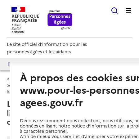
RÉPUBLIQUE
FRANÇAISE
Le site officiel d'information pour les
personnes âgées et les aidants
Accès aux annuaires
Accès par besoin
À propos des cookies su
Accueil
Espace annuaire
Services autonomie à domicile (aide) par département
www.pour-les-personnes
Isère (38)
Service autonomie à domicile (aide)
agees.gouv.fr
La Côte-Saint-André (38260) :
liste des 2 services autonomie à
domicile (aide)
Découvrez comment nous collectons, nous utilisons, no
données en lisant notre notice d’information sur la pr
à caractère personnel.
Afin de mieux vous servir et d’améliorer votre expérienc