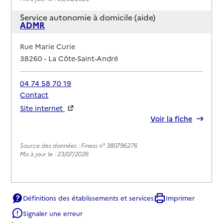
Service autonomie à domicile (aide)
ADMR
Adresse
Rue Marie Curie
38260
-
La Côte-Saint-André
04 74 58 70 19
Contact
Site internet
Rapport HAS
Voir la fiche
Source des données : Finess n° 380796276
Mis à jour le : 23/07/2026
Définitions des établissements et services
Imprimer
Signaler une erreur