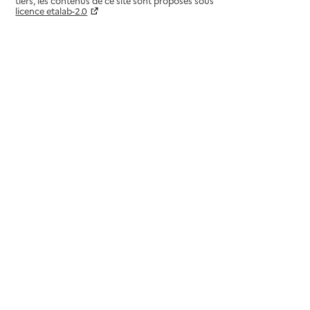
tiers, les contenus de ce site sont proposés sous
licence etalab-2.0
Paramètres sur le choix des cookies