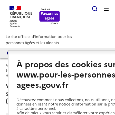
RÉPUBLIQUE
FRANÇAISE
Le site officiel d'information pour les
personnes âgées et les aidants
Accès aux annuaires
Accès par besoin
À propos des cookies su
Accueil
Espace annuaire
Services autonomie à domicile (aide) par département
www.pour-les-personnes
Hérault (34)
Service autonomie à domicile (aide)
agees.gouv.fr
Vendargues (34740) : liste des
services autonomie à domicile
(aide)
Découvrez comment nous collectons, nous utilisons, no
données en lisant notre notice d’information sur la pr
à caractère personnel.
Afin de mieux vous servir et d’améliorer votre expérienc