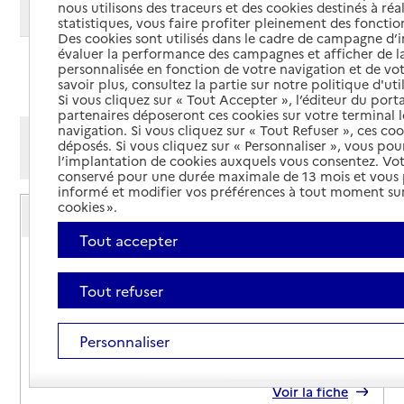
nous utilisons des traceurs et des cookies destinés à réal
Modifier ma recherche
statistiques, vous faire profiter pleinement des fonction
Des cookies sont utilisés dans le cadre de campagne d
évaluer la performance des campagnes et afficher de la
personnalisée en fonction de votre navigation et de vot
Ajouter cette recherche aux favoris
savoir plus, consultez la partie sur notre politique d'uti
Si vous cliquez sur « Tout Accepter », l’éditeur du porta
partenaires déposeront ces cookies sur votre terminal l
navigation. Si vous cliquez sur « Tout Refuser », ces co
Afficher les résultats par:
déposés. Si vous cliquez sur « Personnaliser », vous pou
Mode liste
Mode carte
l’implantation de cookies auxquels vous consentez. Vot
conservé pour une durée maximale de 13 mois et vous
informé et modifier vos préférences à tout moment sur
Service autonomie à domicile (aide)
cookies ».
MMH Sp
Tout accepter
Adresse
370 rue du Trident
34740
-
Vendargues
Tout refuser
04 99 62 31 17
Personnaliser
Contact
Site internet
Rapport HAS
Voir la fiche