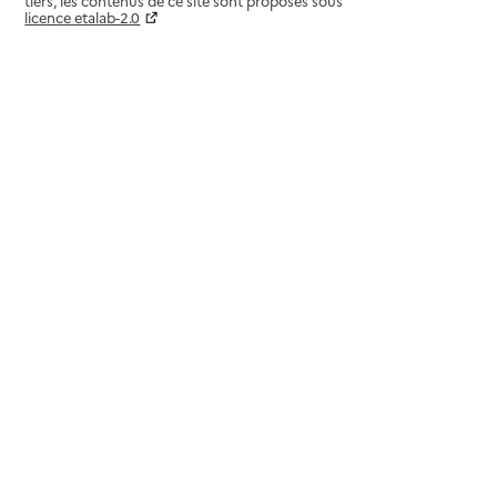
tiers, les contenus de ce site sont proposés sous
licence etalab-2.0
Paramètres sur le choix des cookies