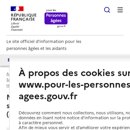
RÉPUBLIQUE
FRANÇAISE
Le site officiel d'information pour les
personnes âgées et les aidants
Accès aux annuaires
Accès par besoin
À propos des cookies su
Accueil
Espace annuaire
Services autonomie à domicile (aide) par département
www.pour-les-personnes
Hérault (34)
Service autonomie à domicile (aide)
agees.gouv.fr
Montpellier (34000) : liste des 30
services autonomie à domicile
(aide)
Découvrez comment nous collectons, nous utilisons, no
données en lisant notre notice d’information sur la pr
à caractère personnel.
Afin de mieux vous servir et d’améliorer votre expérienc