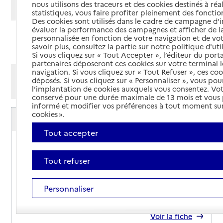
nous utilisons des traceurs et des cookies destinés à réal
Modifier ma recherche
statistiques, vous faire profiter pleinement des fonction
Des cookies sont utilisés dans le cadre de campagne d
évaluer la performance des campagnes et afficher de la
personnalisée en fonction de votre navigation et de vot
Ajouter cette recherche aux favoris
savoir plus, consultez la partie sur notre politique d'uti
Si vous cliquez sur « Tout Accepter », l’éditeur du porta
partenaires déposeront ces cookies sur votre terminal l
navigation. Si vous cliquez sur « Tout Refuser », ces co
Afficher les résultats par:
déposés. Si vous cliquez sur « Personnaliser », vous pou
Mode liste
Mode carte
l’implantation de cookies auxquels vous consentez. Vot
conservé pour une durée maximale de 13 mois et vous
informé et modifier vos préférences à tout moment sur
Service autonomie à domicile (aide)
cookies ».
3AP
Tout accepter
Adresse
47 rue du Moulin de Sémalen
34000
-
Montpellier
Tout refuser
04 99 41 46 46
Personnaliser
Contact
Site internet
Rapport HAS
Voir la fiche