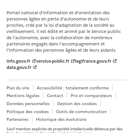
Destia
Portail national d'information et d'orientation des
Adresse
97 rue de Freyr
personnes âgées en perte d'autonomie et de leurs
34000
-
Montpellier
proches, créé par la loi d'adaptation de la société au
vieillissement. Il est édité et animé par le Service public
de l'autonomie, avec la collaboration de nombreux
04 67 56 35 20
partenaires engagés dans l'accompagnement et
Contact
l'information des personnes âgées et de leurs aidants.
Site internet
Rapport HAS
info.gouv.fr
service-public.fr
legifrance.gouv.fr
Source des données : Finess n° 340030154
data.gouv.fr
Mis à jour le : 08/09/2024
Service autonomie à domicile (aide)
Domidom services
Plan du site
Accessibilité : totalement conforme
Mentions légales
Contact
Prix et comparateurs
Adresse
3 boulevard Renouvier
Données personnelles
Gestion des cookies
34000
-
Montpellier
Politique des cookies
Outils de communication
Partenaires
Historique des évolutions
04 67 02 01 90
Contact
Sauf mention explicite de propriété intellectuelle détenue par des