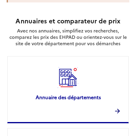
Source des données : Finess n° 340027051
Annuaires et comparateur de prix
Mis à jour le : 22/07/2026
Avec nos annuaires, simplifiez vos recherches,
Service autonomie à domicile (aide)
ADMR Juvignac
comparez les prix des EHPAD ou orientez-vous sur le
site de votre département pour vos démarches
Adresse
64 rue François d'Orbay
34000
-
Montpellier
04 99 23 23 59
Contact
Site internet
Rapport HAS
Voir la fiche
Annuaire des départements
Source des données : Finess n° 340030378
Mis à jour le : 22/07/2026
Service autonomie à domicile (aide)
Aloïs services