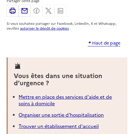
Partager cette page
34000
-
Montpellier
Imprimer
Partager par email
Partager sur Facebook
Partager sur X
Partager sur Linkedin
04 67 99 85 61
Si vous souhaitez partager sur Facebook, LinkedIn, X et Whatsapp,
Contact
veuillez
autoriser le dépôt de cookies
.
Site internet
Rapport HAS
Voir la fiche
Haut de page
Source des données : Finess n° 340027101
Mis à jour le : 22/07/2026
Service autonomie à domicile (aide)
Vous êtes dans une situation
ADMR
d’urgence ?
Adresse
64 rue François d'Orbay
34000
-
Montpellier
Mettre en place des services d'aide et de
soins à domicile
04 67 47 40 48
Organiser une sortie d'hospitalisation
Contact
Trouver un établissement d'accueil
Site internet
Rapport HAS
Voir la fiche