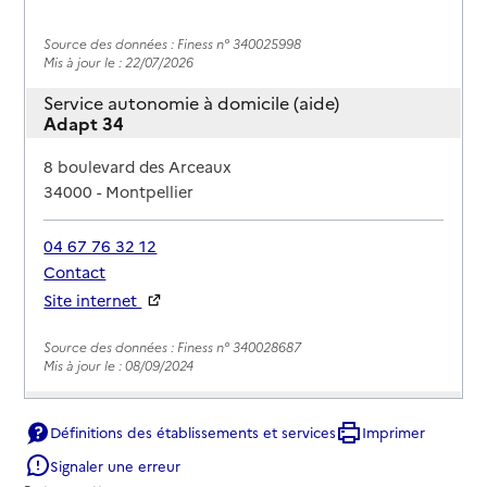
Source des données : Finess n° 340025998
Mis à jour le : 22/07/2026
Service autonomie à domicile (aide)
Adapt 34
Adresse
8 boulevard des Arceaux
34000
-
Montpellier
04 67 76 32 12
Contact
Site internet
Rapport HAS
Source des données : Finess n° 340028687
Mis à jour le : 08/09/2024
Service autonomie à domicile (aide)
ADMR
Définitions des établissements et services
Imprimer
Signaler une erreur
Adresse
2 place du Millénaire