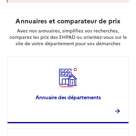
Source des données : Finess n° 330063157
Annuaires et comparateur de prix
Mis à jour le : 23/07/2026
Avec nos annuaires, simplifiez vos recherches,
Service autonomie à domicile (aide)
comparez les prix des EHPAD ou orientez-vous sur le
À domicile 33
site de votre département pour vos démarches
Adresse
5 rue des Treytins
33320
-
Eysines
05 64 37 13 37
Contact
Site internet
Rapport HAS
Voir la fiche
Annuaire des départements
Source des données : Finess n° 330063330
Mis à jour le : 22/07/2026