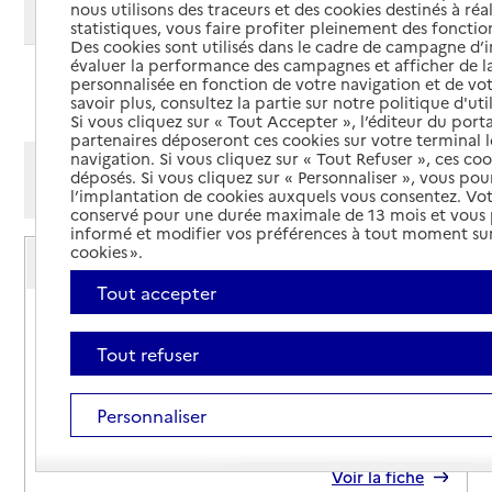
nous utilisons des traceurs et des cookies destinés à réal
Modifier ma recherche
statistiques, vous faire profiter pleinement des fonction
Des cookies sont utilisés dans le cadre de campagne d
évaluer la performance des campagnes et afficher de la
personnalisée en fonction de votre navigation et de vot
Ajouter cette recherche aux favoris
savoir plus, consultez la partie sur notre politique d'uti
Si vous cliquez sur « Tout Accepter », l’éditeur du porta
partenaires déposeront ces cookies sur votre terminal l
navigation. Si vous cliquez sur « Tout Refuser », ces co
Afficher les résultats par:
déposés. Si vous cliquez sur « Personnaliser », vous pou
Mode liste
Mode carte
l’implantation de cookies auxquels vous consentez. Vot
conservé pour une durée maximale de 13 mois et vous
informé et modifier vos préférences à tout moment sur
Service autonomie à domicile (aide)
cookies ».
Aide et services
Tout accepter
Adresse
Place Rouillaou
33320
-
Eysines
Tout refuser
05 56 38 71 54
Personnaliser
Contact
Site internet
Rapport HAS
Voir la fiche