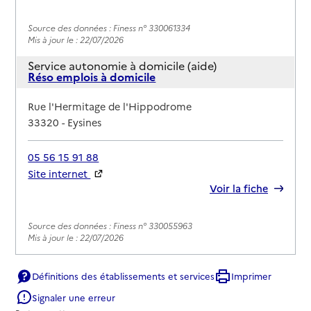
Source des données : Finess n° 330061334
Mis à jour le : 22/07/2026
Service autonomie à domicile (aide)
Réso emplois à domicile
Adresse
Rue l'Hermitage de l'Hippodrome
33320
-
Eysines
05 56 15 91 88
Site internet
Rapport HAS
Voir la fiche
Source des données : Finess n° 330055963
Mis à jour le : 22/07/2026
Service autonomie à domicile (aide)
Services du CCAS
Définitions des établissements et services
Imprimer
Signaler une erreur
Adresse
Rue de l'Église - Mairie