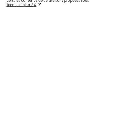
tiers, les contenus de ce site sont proposés sous
licence etalab-2.0
Paramètres sur le choix des cookies