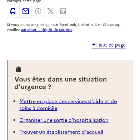
Partager cette page
33320
-
Eysines
Imprimer
Partager par email
Partager sur Facebook
Partager sur X
Partager sur Linkedin
05 56 16 18 14
Si vous souhaitez partager sur Facebook, LinkedIn, X et Whatsapp,
Contact
veuillez
autoriser le dépôt de cookies
.
Site internet
Rapport HAS
Voir la fiche
Haut de page
Source des données : Finess n° 330800491
Mis à jour le : 22/07/2026
Service autonomie à domicile (aide)
Vous êtes dans une situation
Vitalliance
d’urgence ?
Adresse
96 avenue de Picot
Mettre en place des services d'aide et de
33320
-
Eysines
soins à domicile
05 56 50 51 34
Organiser une sortie d'hospitalisation
Contact
Trouver un établissement d'accueil
Site internet
Rapport HAS
Voir la fiche