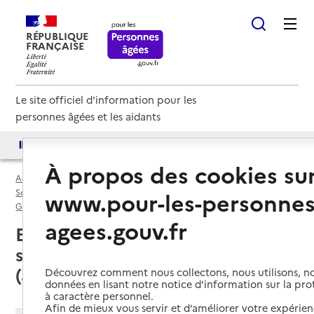
RÉPUBLIQUE
FRANÇAISE
Le site officiel d'information pour les
personnes âgées et les aidants
Accès aux annuaires
Accès par besoin
À propos des cookies su
Accueil
Espace annuaire
Services autonomie à domicile (aide) par département
www.pour-les-personnes
Gironde (33)
Service autonomie à domicile (aide)
agees.gouv.fr
Eysines (33320) : liste des 5
services autonomie à domicile
(aide)
Découvrez comment nous collectons, nous utilisons, no
données en lisant notre notice d’information sur la pr
à caractère personnel.
Afin de mieux vous servir et d’améliorer votre expérienc