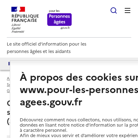
RÉPUBLIQUE
FRANÇAISE
Le site officiel d'information pour les
personnes âgées et les aidants
Accès aux annuaires
Accès par besoin
À propos des cookies su
Accueil
Espace annuaire
Services autonomie à domicile (aide) par département
www.pour-les-personnes
Gironde (33)
Service autonomie à domicile (aide)
agees.gouv.fr
Caudrot (33490) : liste des
services autonomie à domicile
(aide)
Découvrez comment nous collectons, nous utilisons, no
données en lisant notre notice d’information sur la pr
à caractère personnel.
Afin de mieux vous servir et d’améliorer votre expérienc