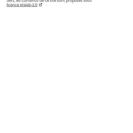
tiers, les contenus de ce site sont proposés sous
licence etalab-2.0
Paramètres sur le choix des cookies