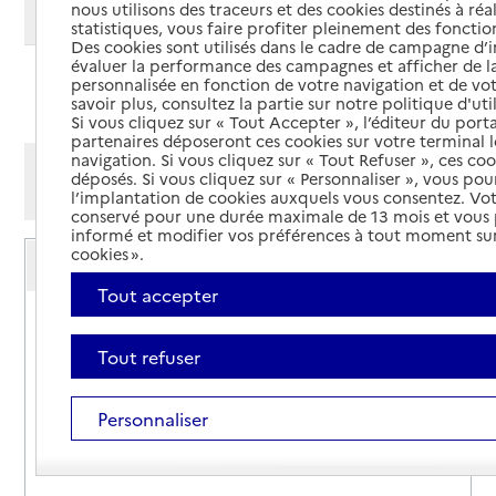
nous utilisons des traceurs et des cookies destinés à réal
Modifier ma recherche
statistiques, vous faire profiter pleinement des fonction
Des cookies sont utilisés dans le cadre de campagne d
évaluer la performance des campagnes et afficher de la
personnalisée en fonction de votre navigation et de vot
Ajouter cette recherche aux favoris
savoir plus, consultez la partie sur notre politique d'uti
Si vous cliquez sur « Tout Accepter », l’éditeur du porta
partenaires déposeront ces cookies sur votre terminal l
navigation. Si vous cliquez sur « Tout Refuser », ces co
Afficher les résultats par:
déposés. Si vous cliquez sur « Personnaliser », vous pou
Mode liste
Mode carte
l’implantation de cookies auxquels vous consentez. Vot
conservé pour une durée maximale de 13 mois et vous
informé et modifier vos préférences à tout moment sur
Service autonomie à domicile (aide)
cookies ».
SAAD ASGASD
Tout accepter
Adresse
18 place des Tilleuls
33490
-
Caudrot
Tout refuser
05 56 62 75 00
Personnaliser
Contact
Rapport HAS
Voir la fiche