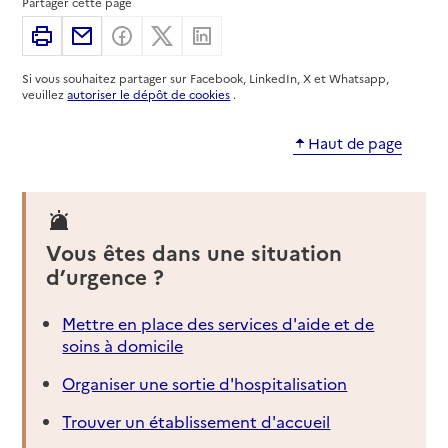
Partager cette page
Adresse
103 avenue Émile Counord
Imprimer
Partager par email
Partager sur Facebook
Partager sur X
Partager sur Linkedin
33000
-
Bordeaux
Si vous souhaitez partager sur Facebook, LinkedIn, X et Whatsapp,
05 56 43 18 04
veuillez
autoriser le dépôt de cookies
.
Contact
Site internet
Haut de page
Rapport HAS
Dernier rapport d'évaluation de la qualité
Voir la fiche
Source des données : Finess n° 330061474
Vous êtes dans une situation
Mis à jour le : 22/07/2026
d’urgence ?
Service autonomie à domicile (aide)
Alois
Mettre en place des services d'aide et de
soins à domicile
Adresse
4 rue du commandant Édouard Gamas
33000
-
Bordeaux
Organiser une sortie d'hospitalisation
Trouver un établissement d'accueil
05 57 97 71 65