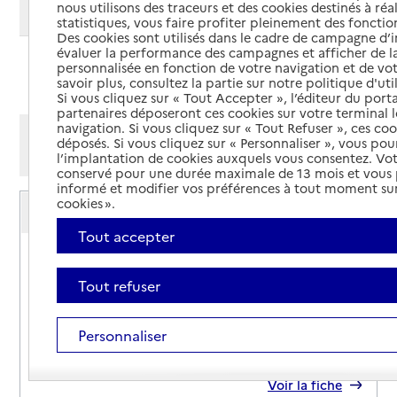
nous utilisons des traceurs et des cookies destinés à réal
Modifier ma recherche
statistiques, vous faire profiter pleinement des fonction
Des cookies sont utilisés dans le cadre de campagne d
évaluer la performance des campagnes et afficher de la
personnalisée en fonction de votre navigation et de vot
Ajouter cette recherche aux favoris
savoir plus, consultez la partie sur notre politique d'uti
Si vous cliquez sur « Tout Accepter », l’éditeur du porta
partenaires déposeront ces cookies sur votre terminal l
navigation. Si vous cliquez sur « Tout Refuser », ces co
Afficher les résultats par:
déposés. Si vous cliquez sur « Personnaliser », vous pou
Mode liste
Mode carte
l’implantation de cookies auxquels vous consentez. Vot
conservé pour une durée maximale de 13 mois et vous
informé et modifier vos préférences à tout moment sur
Service autonomie à domicile (aide)
cookies ».
AAD33
Tout accepter
Adresse
1 rue Géo Delvaille
33000
-
Bordeaux
Tout refuser
05 35 31 18 63
Personnaliser
Contact
Site internet
Rapport HAS
Voir la fiche