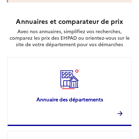
Contact
Site internet
Rapport HAS
Dernier rapport d'évaluation de la qualité
Annuaires et comparateur de prix
Voir la fiche
Avec nos annuaires, simplifiez vos recherches,
comparez les prix des EHPAD ou orientez-vous sur le
Source des données : Finess n° 330062449
site de votre département pour vos démarches
Mis à jour le : 22/07/2026
Service autonomie à domicile (aide)
APR Services
Adresse
28 place Pey Berland
33000
-
Bordeaux
05 56 00 25 25
Annuaire des départements
Contact
Site internet
Rapport HAS
Dernier rapport d'évaluation de la qualité
Voir la fiche