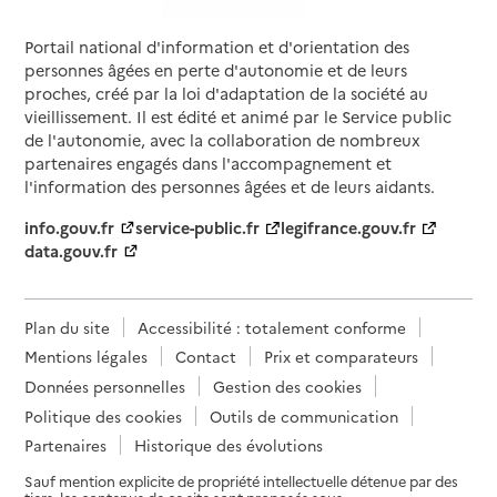
Portail national d'information et d'orientation des
Source des données : Finess n° 330060229
Mis à jour le : 23/07/2026
personnes âgées en perte d'autonomie et de leurs
proches, créé par la loi d'adaptation de la société au
Service autonomie à domicile (aide)
vieillissement. Il est édité et animé par le Service public
Domusvi domicile 33
de l'autonomie, avec la collaboration de nombreux
partenaires engagés dans l'accompagnement et
Adresse
220 boulevard du président Wilson
l'information des personnes âgées et de leurs aidants.
33000
-
Bordeaux
info.gouv.fr
service-public.fr
legifrance.gouv.fr
data.gouv.fr
05 33 00 31 79
Contact
Site internet
Plan du site
Accessibilité : totalement conforme
Rapport HAS
Dernier rapport d'évaluation de la qualité
Mentions légales
Contact
Prix et comparateurs
Voir la fiche
Données personnelles
Gestion des cookies
Politique des cookies
Outils de communication
Source des données : Finess n° 330063231
Mis à jour le : 23/07/2026
Partenaires
Historique des évolutions
Service autonomie à domicile (aide)
Sauf mention explicite de propriété intellectuelle détenue par des