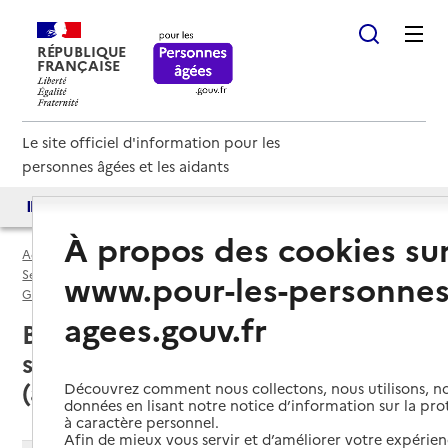
RÉPUBLIQUE
FRANÇAISE
Le site officiel d'information pour les
personnes âgées et les aidants
Accès aux annuaires
Accès par besoin
À propos des cookies su
Accueil
Espace annuaire
Services autonomie à domicile (aide) par département
www.pour-les-personnes
Gironde (33)
Service autonomie à domicile (aide)
agees.gouv.fr
Bordeaux (33000) : liste des 22
services autonomie à domicile
(aide)
Découvrez comment nous collectons, nous utilisons, no
données en lisant notre notice d’information sur la pr
à caractère personnel.
Afin de mieux vous servir et d’améliorer votre expérienc