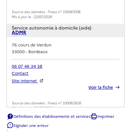
Source des données : Finess n° 330063108
Mis à jour le : 22/07/2026
Service autonomie à domicile (aide)
ADMR
Adresse
76 cours de Verdun
33000
-
Bordeaux
06 07 46 34 38
Contact
Site internet
Rapport HAS
Voir la fiche
Source des données : Finess n° 330062928
Mis à jour le : 22/07/2026
Définitions des établissements et services
Imprimer
Service autonomie à domicile (aide)
Adomiservices
Signaler une erreur