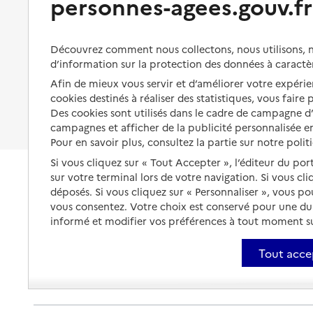
personnes-agees.gouv.fr
Rapport HAS
Organiser à l'avance sa propre
Voir la fiche
protection
Vivre à domicile avec une
maladie ou un handicap
Les mesures de protection
Source des données : Finess n° 310787114
Découvrez comment nous collectons, nous utilisons, no
Mis à jour le : 07/08/2026
Être hospitalisé
d’information sur la protection des données à caractè
Les obligations de la famille
Service autonomie à domicile (aide)
Afin de mieux vous servir et d’améliorer votre expérien
Fin de vie à domicile
Aide et réconfort
À qui s’adresser ?
cookies destinés à réaliser des statistiques, vous faire
Des cookies sont utilisés dans le cadre de campagne 
Les politiques du grand âge
Adresse
3 avenue de Castres
campagnes et afficher de la publicité personnalisée en
Pour en savoir plus, consultez la partie sur notre polit
31000
-
Toulouse
Si vous cliquez sur « Tout Accepter », l’éditeur du por
sur votre terminal lors de votre navigation. Si vous cl
09 81 60 07 60
déposés. Si vous cliquez sur « Personnaliser », vous p
Contact
vous consentez. Votre choix est conservé pour une d
Rapport HAS
informé et modifier vos préférences à tout moment sur
Voir la fiche
Tout acce
Source des données : Finess n° 310026158
Mis à jour le : 07/08/2026
Service autonomie à domicile (aide)
Amfpad