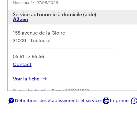
Mis à jour le : 07/08/2026
Service autonomie à domicile (aide)
A2zen
Adresse
158 avenue de la Gloire
31000
-
Toulouse
05 61 17 95 56
Contact
Rapport HAS
Voir la fiche
Source des données : Finess n° 310028550
Mis à jour le : 07/08/2026
Définitions des établissements et services
Imprimer
Service autonomie à domicile (aide)
Acope services à domicile
Adresse
3 rue Benjamin Constant
31000
-
Toulouse