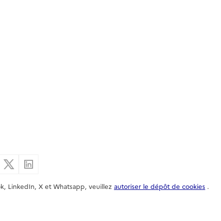
er par email
Partager sur Facebook
Partager sur X
Partager sur Linkedin
k, LinkedIn, X et Whatsapp, veuillez
autoriser le dépôt de cookies
.