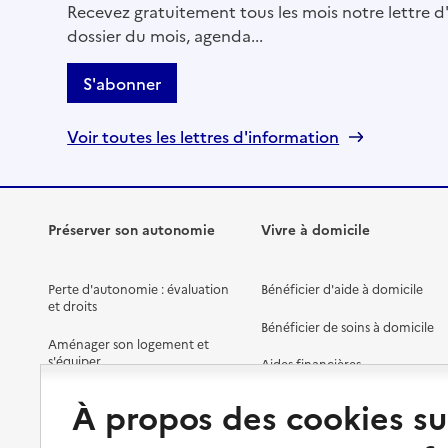
Recevez gratuitement tous les mois notre lettre d'
Adresse
21 allée Charles de Fitte
dossier du mois, agenda...
31000
-
Toulouse
S'abonner
05 81 60 88 28
Contact
Voir toutes les lettres d'information
Rapport HAS
Source des données : Finess n° 310028667
Mis à jour le : 08/09/2024
Préserver son autonomie
Vivre à domicile
Service autonomie à domicile (aide)
Adpam
Perte d'autonomie : évaluation
Bénéficier d'aide à domicile
Adresse
Avenue Honoré Serres
et droits
31000
-
Toulouse
Bénéficier de soins à domicile
Aménager son logement et
s'équiper
Aides financières
05 62 26 92 00
Contact
Préserver son autonomie et sa
Solutions d'accueil temporaire
À propos des cookies su
santé
Site internet
Partager son logement