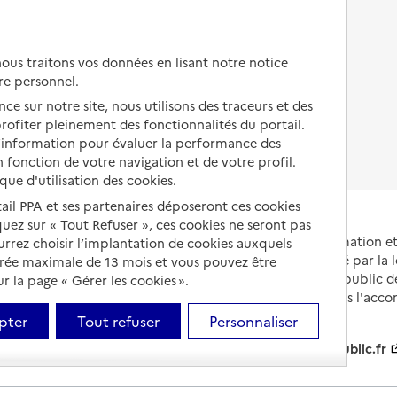
Autres solutions de logement
Comprendre les prix en
EHPAD
us traitons vos données en lisant notre notice
Droits en EHPAD
re personnel.
ce sur notre site, nous utilisons des traceurs et des
Fin de vie en EHPAD
 profiter pleinement des fonctionnalités du portail.
d’information pour évaluer la performance des
 fonction de votre navigation et de votre profil.
ique d'utilisation des cookies.
tail PPA et ses partenaires déposeront ces cookies
iquez sur « Tout Refuser », ces cookies ne seront pas
Portail national d'information 
ourrez choisir l’implantation de cookies auxquels
et de leurs proches, créé par la l
urée maximale de 13 mois et vous pouvez être
et animé par le Service public 
 la page « Gérer les cookies ».
partenaires engagés dans l'acc
leurs aidants.
pter
Tout refuser
Personnaliser
info.gouv.fr
service-public.fr