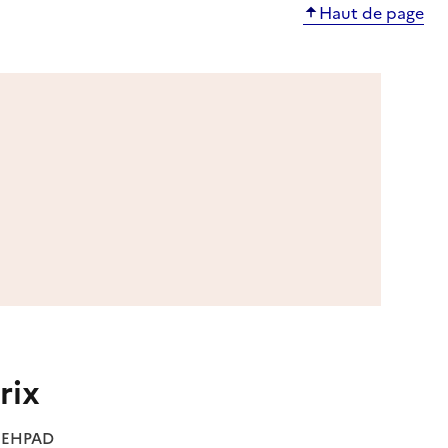
Haut de page
rix
es EHPAD