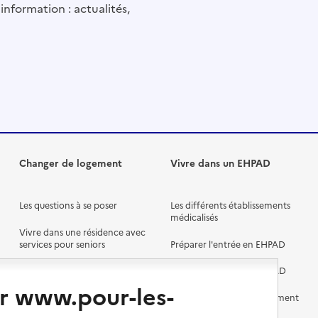
information : actualités,
Changer de logement
Vivre dans un EHPAD
Les questions à se poser
Les différents établissements
médicalisés
Vivre dans une résidence avec
services pour seniors
Préparer l'entrée en EHPAD
Vivre chez un proche
Aides financières en EHPAD
r www.pour-les-
Vivre en accueil familial
Prévention, accompagnement
et soins