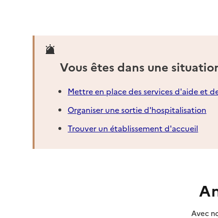
05 31 98 36 05
Contact
Site internet
Rapport HAS
Vous êtes dans une situatio
Voir la fiche
Source des données : Finess n° 310028576
Mettre en place des services d'aide et d
Mis à jour le : 07/08/2026
Organiser une sortie d'hospitalisation
Service autonomie à domicile (aide)
AD Séniors Ouest
Trouver un établissement d'accueil
Adresse
61 chemin de Jaffary
31000
-
Toulouse
05 61 57 49 24
An
Contact
Site internet
Avec no