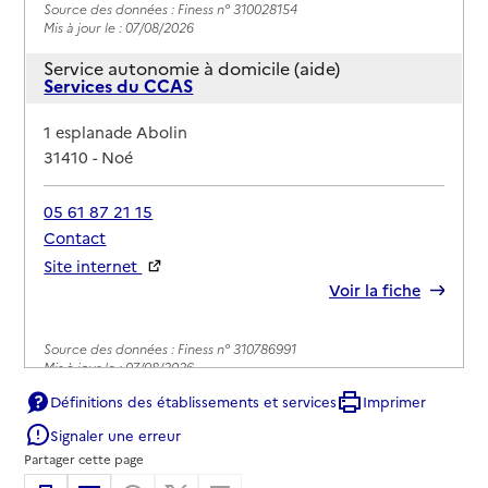
Source des données : Finess n° 310028154
Mis à jour le : 07/08/2026
Service autonomie à domicile (aide)
Services du CCAS
Adresse
1 esplanade Abolin
31410
-
Noé
05 61 87 21 15
Contact
Site internet
Rapport HAS
Voir la fiche
Source des données : Finess n° 310786991
Mis à jour le : 07/08/2026
Définitions des établissements et services
Imprimer
Signaler une erreur
Partager cette page