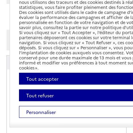
nous utilisons des traceurs et des cookies destinés à réal
statistiques, vous faire profiter pleinement des fonction
Des cookies sont utilisés dans le cadre de campagne d
Ajouter cette recherche aux favoris
évaluer la performance des campagnes et afficher de la
personnalisée en fonction de votre navigation et de vot
savoir plus, consultez la partie sur notre politique d'uti
Si vous cliquez sur « Tout Accepter », l’éditeur du porta
Afficher les résultats par:
partenaires déposeront ces cookies sur votre terminal l
navigation. Si vous cliquez sur « Tout Refuser », ces co
Mode liste
Mode carte
déposés. Si vous cliquez sur « Personnaliser », vous pou
l’implantation de cookies auxquels vous consentez. Vot
conservé pour une durée maximale de 13 mois et vous
Service autonomie à domicile (aide)
informé et modifier vos préférences à tout moment sur
Du côté de chez soi
cookies ».
Adresse
35 rue des Treilles
Tout accepter
31410
-
Noé
Tout refuser
05 61 98 97 16
Site internet
Personnaliser
Rapport HAS
Dernier rapport d'évaluation de la qualité
Voir la fiche