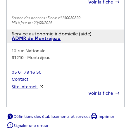
Rapport HAS
Voir la fiche
Source des données : Finess n° 310030820
Mis à jour le : 20/05/2026
Service autonomie à domicile (aide)
ADMR de Montrejeau
Adresse
10 rue Nationale
31210
-
Montréjeau
05 61 79 16 50
Contact
Site internet
Rapport HAS
Voir la fiche
Source des données : Finess n° 310030846
Mis à jour le : 20/05/2026
Définitions des établissements et services
Imprimer
Service autonomie à domicile (aide)
Signaler une erreur
ADMR Saint Gaudens