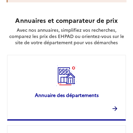
Rapport HAS
Voir la fiche
Annuaires et comparateur de prix
Source des données : Finess n° 310787080
Mis à jour le : 06/08/2026
Avec nos annuaires, simplifiez vos recherches,
comparez les prix des EHPAD ou orientez-vous sur le
site de votre département pour vos démarches
Annuaire des départements