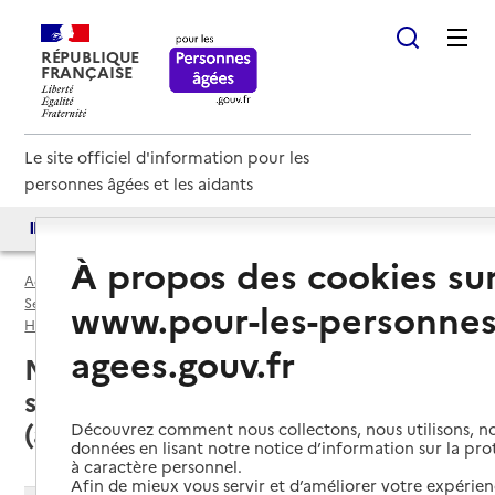
RÉPUBLIQUE
FRANÇAISE
Le site officiel d'information pour les
personnes âgées et les aidants
Accès aux annuaires
Accès par besoin
À propos des cookies su
Accueil
Espace annuaire
Services autonomie à domicile (aide) par département
www.pour-les-personnes
Haute-Garonne (31)
Service autonomie à domicile (aide)
agees.gouv.fr
Montréjeau (31210) : liste des 4
services autonomie à domicile
(aide)
Découvrez comment nous collectons, nous utilisons, no
données en lisant notre notice d’information sur la pr
à caractère personnel.
Afin de mieux vous servir et d’améliorer votre expérienc