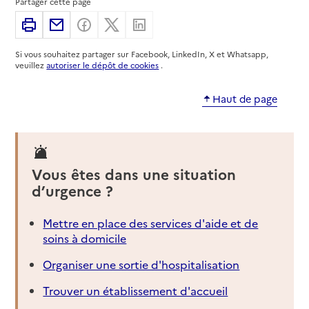
Partager cette page
Adresse
Imprimer
Partager par email
Partager sur Facebook
Partager sur X
Partager sur Linkedin
10 route nationale - Maison des services du
Comminges
Si vous souhaitez partager sur Facebook, LinkedIn, X et Whatsapp,
31210
-
Montréjeau
veuillez
autoriser le dépôt de cookies
.
05 61 79 16 50
Haut de page
Contact
Site internet
Rapport HAS
Voir la fiche
Vous êtes dans une situation
Source des données : Finess n° 310030960
d’urgence ?
Mis à jour le : 20/05/2026
Service autonomie à domicile (aide)
Mettre en place des services d'aide et de
Services du CCAS
soins à domicile
Adresse
6 place Lafayette
Organiser une sortie d'hospitalisation
31210
-
Montréjeau
Trouver un établissement d'accueil
05 62 00 24 90