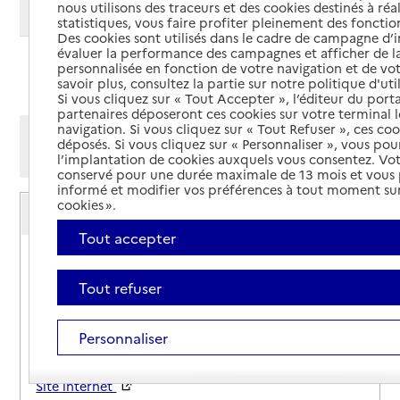
nous utilisons des traceurs et des cookies destinés à réal
Modifier ma recherche
statistiques, vous faire profiter pleinement des fonction
Des cookies sont utilisés dans le cadre de campagne d
évaluer la performance des campagnes et afficher de la
personnalisée en fonction de votre navigation et de vot
Ajouter cette recherche aux favoris
savoir plus, consultez la partie sur notre politique d'uti
Si vous cliquez sur « Tout Accepter », l’éditeur du porta
partenaires déposeront ces cookies sur votre terminal l
navigation. Si vous cliquez sur « Tout Refuser », ces co
Afficher les résultats par:
déposés. Si vous cliquez sur « Personnaliser », vous pou
Mode liste
Mode carte
l’implantation de cookies auxquels vous consentez. Vot
conservé pour une durée maximale de 13 mois et vous
informé et modifier vos préférences à tout moment sur
Service autonomie à domicile (aide)
cookies ».
ADMR de Luchon
Tout accepter
Adresse
10 rue Nationale - Maison des services du
Comminges
Tout refuser
31210
-
Montréjeau
Personnaliser
05 61 79 16 50
Contact
Site internet