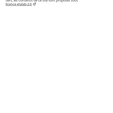
tiers, les contenus de ce site sont proposés sous
licence etalab-2.0
Paramètres sur le choix des cookies