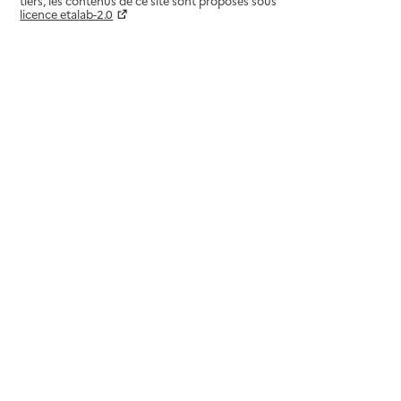
tiers, les contenus de ce site sont proposés sous
licence etalab-2.0
Paramètres sur le choix des cookies