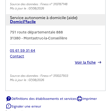
Source des données : Finess n° 310787148
Mis à jour le : 07/08/2026
Service autonomie à domicile (aide)
Domicil'facile
Adresse
751 route départementale 888
31380
-
Montastruc-la-Conseillère
05 61 59 31 64
Contact
Rapport HAS
Voir la fiche
Source des données : Finess n° 310027933
Mis à jour le : 07/08/2026
Définitions des établissements et services
Imprimer
Signaler une erreur