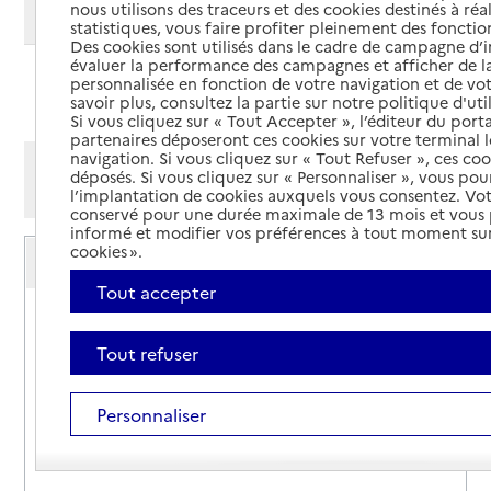
nous utilisons des traceurs et des cookies destinés à réal
Modifier ma recherche
statistiques, vous faire profiter pleinement des fonction
Des cookies sont utilisés dans le cadre de campagne d
évaluer la performance des campagnes et afficher de la
personnalisée en fonction de votre navigation et de vot
Ajouter cette recherche aux favoris
savoir plus, consultez la partie sur notre politique d'uti
Si vous cliquez sur « Tout Accepter », l’éditeur du porta
partenaires déposeront ces cookies sur votre terminal l
navigation. Si vous cliquez sur « Tout Refuser », ces co
Afficher les résultats par:
déposés. Si vous cliquez sur « Personnaliser », vous pou
Mode liste
Mode carte
l’implantation de cookies auxquels vous consentez. Vot
conservé pour une durée maximale de 13 mois et vous
informé et modifier vos préférences à tout moment sur
Service autonomie à domicile (aide)
cookies ».
AFC - Association familiale intercantonale
Tout accepter
Adresse
Rue de l’Ormiére LOT NUM 28
31380
-
Montastruc-la-Conseillère
Tout refuser
05 61 84 30 69
Personnaliser
Contact
Rapport HAS
Voir la fiche