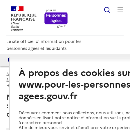
RÉPUBLIQUE
FRANÇAISE
Le site officiel d'information pour les
personnes âgées et les aidants
Accès aux annuaires
Accès par besoin
À propos des cookies su
Accueil
Espace annuaire
Services autonomie à domicile (aide) par département
www.pour-les-personnes
Haute-Garonne (31)
Service autonomie à domicile (aide)
agees.gouv.fr
Montastruc-la-Conseillère (31380)
: liste des 2 services autonomie à
domicile (aide)
Découvrez comment nous collectons, nous utilisons, no
données en lisant notre notice d’information sur la pr
à caractère personnel.
Afin de mieux vous servir et d’améliorer votre expérienc