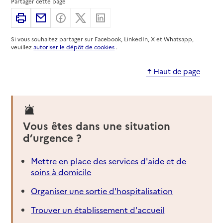
Partager cette page
Adresse
11a rue des Pyrénées
Imprimer
Partager par email
Partager sur Facebook
Partager sur X
Partager sur Linkedin
31330
-
Grenade
Si vous souhaitez partager sur Facebook, LinkedIn, X et Whatsapp,
05 61 82 81 12
veuillez
autoriser le dépôt de cookies
.
Contact
Site internet
Haut de page
Rapport HAS
Voir la fiche
Source des données : Finess n° 400012084
Mis à jour le : 23/07/2026
Vous êtes dans une situation
Service autonomie à domicile (aide)
d’urgence ?
Bonjour services
Mettre en place des services d'aide et de
Adresse
Rue de Palegril ZAC PALLEGRIL
soins à domicile
31330
-
Grenade
Organiser une sortie d'hospitalisation
05 32 11 20 68
Trouver un établissement d'accueil
Contact