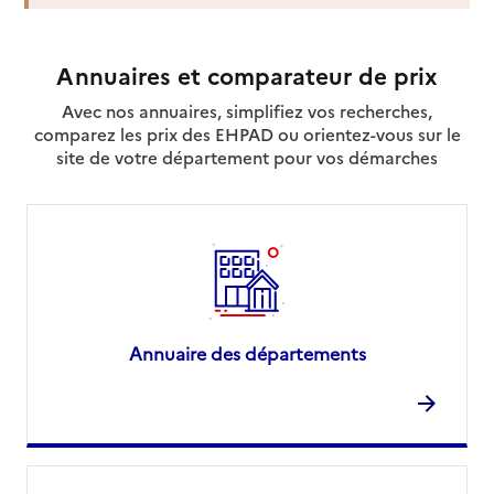
Site internet
Rapport HAS
Voir la fiche
Annuaires et comparateur de prix
Source des données : Finess n° 310029178
Mis à jour le : 07/08/2026
Avec nos annuaires, simplifiez vos recherches,
comparez les prix des EHPAD ou orientez-vous sur le
site de votre département pour vos démarches
Annuaire des départements