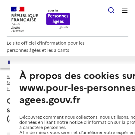
RÉPUBLIQUE
FRANÇAISE
Le site officiel d'information pour les
personnes âgées et les aidants
Accès aux annuaires
Accès par besoin
À propos des cookies su
Accueil
Espace annuaire
Services autonomie à domicile (aide) par département
www.pour-les-personnes
Haute-Garonne (31)
Service autonomie à domicile (aide)
agees.gouv.fr
Grenade (31330) : liste des 4
services autonomie à domicile
(aide)
Découvrez comment nous collectons, nous utilisons, no
données en lisant notre notice d’information sur la pr
à caractère personnel.
Afin de mieux vous servir et d’améliorer votre expérienc