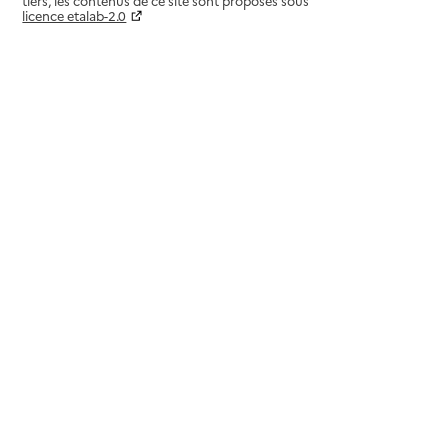
tiers, les contenus de ce site sont proposés sous
licence etalab-2.0
Paramètres sur le choix des cookies