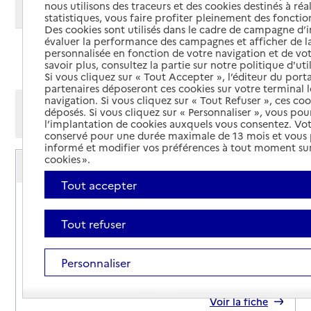
nous utilisons des traceurs et des cookies destinés à réal
Modifier ma recherche
statistiques, vous faire profiter pleinement des fonction
Des cookies sont utilisés dans le cadre de campagne d
évaluer la performance des campagnes et afficher de la
personnalisée en fonction de votre navigation et de vot
Ajouter cette recherche aux favoris
savoir plus, consultez la partie sur notre politique d'uti
Si vous cliquez sur « Tout Accepter », l’éditeur du porta
partenaires déposeront ces cookies sur votre terminal l
navigation. Si vous cliquez sur « Tout Refuser », ces co
Afficher les résultats par:
déposés. Si vous cliquez sur « Personnaliser », vous pou
Mode liste
Mode carte
l’implantation de cookies auxquels vous consentez. Vot
conservé pour une durée maximale de 13 mois et vous
informé et modifier vos préférences à tout moment sur
Service autonomie à domicile (aide)
cookies ».
ADHAP Services
Tout accepter
Adresse
5 rue Gambetta
31330
-
Grenade
Tout refuser
05 61 22 40 50
Personnaliser
Contact
Site internet
Rapport HAS
Voir la fiche