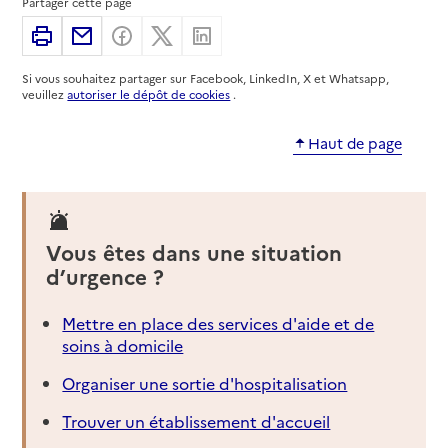
Partager cette page
Adresse
1 avenue de Francazal
Imprimer
Partager par email
Partager sur Facebook
Partager sur X
Partager sur Linkedin
31270
-
Cugnaux
Si vous souhaitez partager sur Facebook, LinkedIn, X et Whatsapp,
05 62 87 30 15
veuillez
autoriser le dépôt de cookies
.
Contact
Site internet
Haut de page
Rapport HAS
Dernier rapport d'évaluation de la qualité
Voir la fiche
Source des données : Finess n° 310787031
Vous êtes dans une situation
Mis à jour le : 07/08/2026
d’urgence ?
Service autonomie à domicile (aide)
Solutia Ouest
Mettre en place des services d'aide et de
soins à domicile
Adresse
26 avenue de Toulouse
31270
-
Cugnaux
Organiser une sortie d'hospitalisation
Trouver un établissement d'accueil
05 82 74 24 88