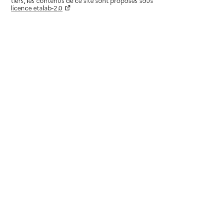
tiers, les contenus de ce site sont proposés sous
licence etalab-2.0
Paramètres sur le choix des cookies