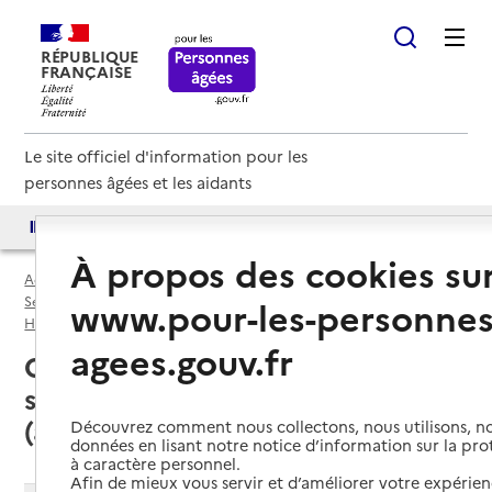
RÉPUBLIQUE
FRANÇAISE
Le site officiel d'information pour les
personnes âgées et les aidants
Accès aux annuaires
Accès par besoin
À propos des cookies su
Accueil
Espace annuaire
Services autonomie à domicile (aide) par département
www.pour-les-personnes
Haute-Garonne (31)
Service autonomie à domicile (aide)
agees.gouv.fr
Cugnaux (31270) : liste des 4
services autonomie à domicile
(aide)
Découvrez comment nous collectons, nous utilisons, no
données en lisant notre notice d’information sur la pr
à caractère personnel.
Afin de mieux vous servir et d’améliorer votre expérienc