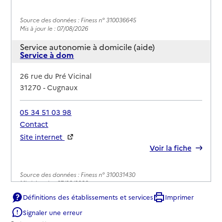
Source des données : Finess n° 310036645
Mis à jour le : 07/08/2026
Service autonomie à domicile (aide)
Service à dom
Adresse
26 rue du Pré Vicinal
31270
-
Cugnaux
05 34 51 03 98
Contact
Site internet
Rapport HAS
Voir la fiche
Source des données : Finess n° 310031430
Mis à jour le : 07/08/2026
Définitions des établissements et services
Imprimer
Service autonomie à domicile (aide)
Services du CCAS
Signaler une erreur