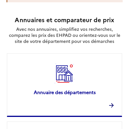
Contact
Site internet
Rapport HAS
Voir la fiche
Annuaires et comparateur de prix
Avec nos annuaires, simplifiez vos recherches,
Source des données : Finess n° 310028352
comparez les prix des EHPAD ou orientez-vous sur le
Mis à jour le : 07/08/2026
site de votre département pour vos démarches
Annuaire des départements