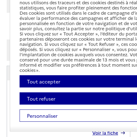
nous utilisons des traceurs et des cookies destinés à réal
Modifier ma recherche
statistiques, vous faire profiter pleinement des fonction
Des cookies sont utilisés dans le cadre de campagne d
évaluer la performance des campagnes et afficher de la
personnalisée en fonction de votre navigation et de vot
Ajouter cette recherche aux favoris
savoir plus, consultez la partie sur notre politique d'uti
Si vous cliquez sur « Tout Accepter », l’éditeur du porta
partenaires déposeront ces cookies sur votre terminal l
navigation. Si vous cliquez sur « Tout Refuser », ces co
Afficher les résultats par:
déposés. Si vous cliquez sur « Personnaliser », vous pou
Mode liste
Mode carte
l’implantation de cookies auxquels vous consentez. Vot
conservé pour une durée maximale de 13 mois et vous
informé et modifier vos préférences à tout moment sur
Service autonomie à domicile (aide)
cookies ».
Service à dom
Tout accepter
Adresse
26 rue du Pré Vicinal
31270
-
Cugnaux
Tout refuser
05 34 51 03 98
Personnaliser
Contact
Site internet
Rapport HAS
Voir la fiche