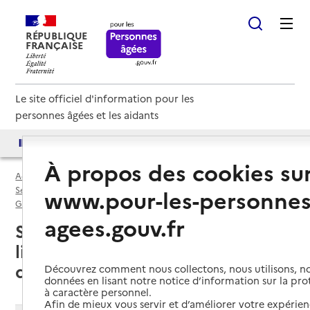
RÉPUBLIQUE
FRANÇAISE
Le site officiel d'information pour les
personnes âgées et les aidants
Accès aux annuaires
Accès par besoin
À propos des cookies su
Accueil
Espace annuaire
Services autonomie à domicile (aide) par département
www.pour-les-personnes
Gard (30)
Service autonomie à domicile (aide)
agees.gouv.fr
Saint-Privat-des-Vieux (30340) :
liste des 2 services autonomie à
domicile (aide)
Découvrez comment nous collectons, nous utilisons, no
données en lisant notre notice d’information sur la pr
à caractère personnel.
Afin de mieux vous servir et d’améliorer votre expérienc