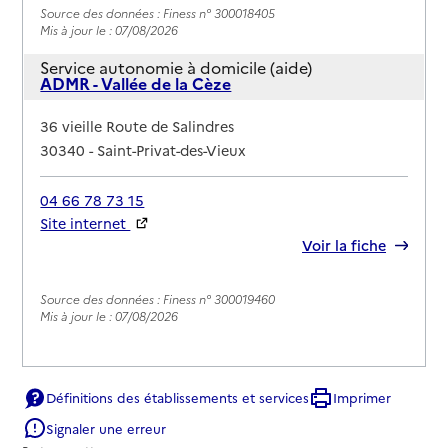
Source des données : Finess n° 300018405
Mis à jour le : 07/08/2026
Service autonomie à domicile (aide)
ADMR - Vallée de la Cèze
Adresse
36 vieille Route de Salindres
30340
-
Saint-Privat-des-Vieux
04 66 78 73 15
Site internet
Rapport HAS
Voir la fiche
Source des données : Finess n° 300019460
Mis à jour le : 07/08/2026
Définitions des établissements et services
Imprimer
Signaler une erreur