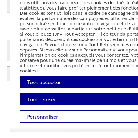
nous utilisons des traceurs et des cookies destinés à réal
Modifier ma recherche
statistiques, vous faire profiter pleinement des fonction
Des cookies sont utilisés dans le cadre de campagne d
évaluer la performance des campagnes et afficher de la
personnalisée en fonction de votre navigation et de vot
Ajouter cette recherche aux favoris
savoir plus, consultez la partie sur notre politique d'uti
Si vous cliquez sur « Tout Accepter », l’éditeur du porta
partenaires déposeront ces cookies sur votre terminal l
navigation. Si vous cliquez sur « Tout Refuser », ces co
Afficher les résultats par:
déposés. Si vous cliquez sur « Personnaliser », vous pou
Mode liste
Mode carte
l’implantation de cookies auxquels vous consentez. Vot
conservé pour une durée maximale de 13 mois et vous
informé et modifier vos préférences à tout moment sur
Service autonomie à domicile (aide)
cookies ».
ADMR - La ruche
Tout accepter
Adresse
36 vieille Route de Salindres
30340
-
Saint-Privat-des-Vieux
Tout refuser
04 66 78 73 15
Personnaliser
Site internet
Rapport HAS
Voir la fiche