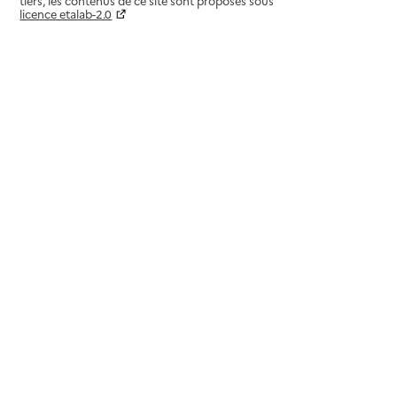
tiers, les contenus de ce site sont proposés sous
licence etalab-2.0
Paramètres sur le choix des cookies