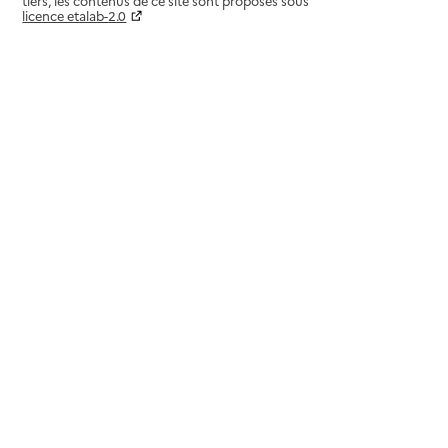
tiers, les contenus de ce site sont proposés sous
licence etalab-2.0
Paramètres sur le choix des cookies