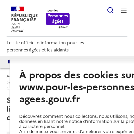
RÉPUBLIQUE
FRANÇAISE
Le site officiel d'information pour les
personnes âgées et les aidants
Accès aux annuaires
Accès par besoin
À propos des cookies su
Accueil
Espace annuaire
Services autonomie à domicile (aide) par département
www.pour-les-personnes
Gard (30)
Service autonomie à domicile (aide)
agees.gouv.fr
Saint-Étienne-des-Sorts (30200) :
liste des services autonomie à
domicile (aide)
Découvrez comment nous collectons, nous utilisons, no
données en lisant notre notice d’information sur la pr
à caractère personnel.
Afin de mieux vous servir et d’améliorer votre expérienc