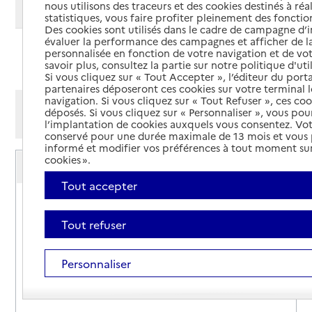
nous utilisons des traceurs et des cookies destinés à réal
Modifier ma recherche
statistiques, vous faire profiter pleinement des fonction
Des cookies sont utilisés dans le cadre de campagne d
évaluer la performance des campagnes et afficher de la
personnalisée en fonction de votre navigation et de vot
Ajouter cette recherche aux favoris
savoir plus, consultez la partie sur notre politique d'uti
Si vous cliquez sur « Tout Accepter », l’éditeur du porta
partenaires déposeront ces cookies sur votre terminal l
navigation. Si vous cliquez sur « Tout Refuser », ces co
Afficher les résultats par:
déposés. Si vous cliquez sur « Personnaliser », vous pou
Mode liste
Mode carte
l’implantation de cookies auxquels vous consentez. Vot
conservé pour une durée maximale de 13 mois et vous
informé et modifier vos préférences à tout moment sur
Service autonomie à domicile (aide)
cookies ».
Côte Sud
Tout accepter
Adresse
339 chemin des Castagnets
30200
-
Saint-Étienne-des-Sorts
Tout refuser
04 66 33 02 01
Personnaliser
Contact
Rapport HAS
Voir la fiche