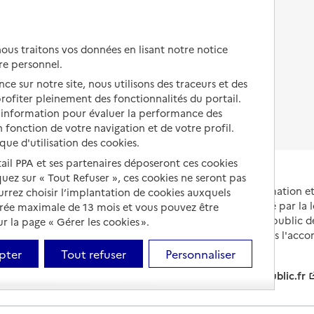
Autres solutions de logement
Comprendre les prix en
EHPAD
us traitons vos données en lisant notre notice
Droits en EHPAD
re personnel.
ce sur notre site, nous utilisons des traceurs et des
Fin de vie en EHPAD
 profiter pleinement des fonctionnalités du portail.
d’information pour évaluer la performance des
 fonction de votre navigation et de votre profil.
ique d'utilisation des cookies.
tail PPA et ses partenaires déposeront ces cookies
iquez sur « Tout Refuser », ces cookies ne seront pas
Portail national d'information 
ourrez choisir l’implantation de cookies auxquels
et de leurs proches, créé par la l
urée maximale de 13 mois et vous pouvez être
et animé par le Service public 
 la page « Gérer les cookies ».
partenaires engagés dans l'acc
leurs aidants.
pter
Tout refuser
Personnaliser
info.gouv.fr
service-public.fr