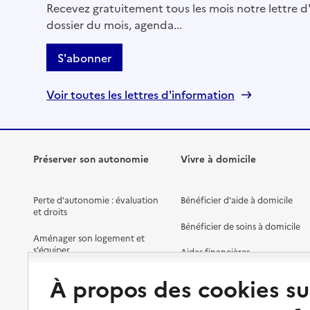
Recevez gratuitement tous les mois notre lettre d'
dossier du mois, agenda...
S'abonner
Voir toutes les lettres d'information
Préserver son autonomie
Vivre à domicile
Perte d'autonomie : évaluation
Bénéficier d'aide à domicile
et droits
Bénéficier de soins à domicile
Aménager son logement et
s'équiper
Aides financières
Préserver son autonomie et sa
Solutions d'accueil temporaire
À propos des cookies su
santé
Partager son logement