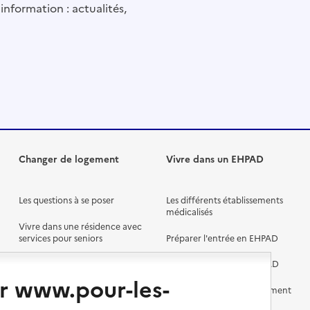
information : actualités,
Changer de logement
Vivre dans un EHPAD
Les questions à se poser
Les différents établissements
médicalisés
Vivre dans une résidence avec
services pour seniors
Préparer l'entrée en EHPAD
Vivre chez un proche
Aides financières en EHPAD
r www.pour-les-
Vivre en accueil familial
Prévention, accompagnement
et soins