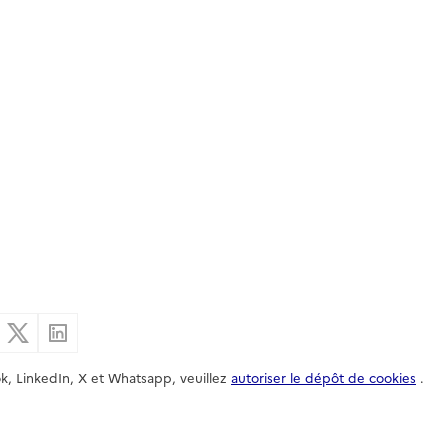
er par email
Partager sur Facebook
Partager sur X
Partager sur Linkedin
k, LinkedIn, X et Whatsapp, veuillez
autoriser le dépôt de cookies
.