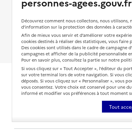
personnes-agees.gouv.fr
Organiser à l'avance sa propre
protection
Vivre à domicile avec une
maladie ou un handicap
Les mesures de protection
Découvrez comment nous collectons, nous utilisons, no
Être hospitalisé
d’information sur la protection des données à caractè
Les obligations de la famille
Afin de mieux vous servir et d’améliorer votre expérien
Fin de vie à domicile
À qui s’adresser ?
cookies destinés à réaliser des statistiques, vous faire
Des cookies sont utilisés dans le cadre de campagne 
Les politiques du grand âge
campagnes et afficher de la publicité personnalisée en
Pour en savoir plus, consultez la partie sur notre polit
Si vous cliquez sur « Tout Accepter », l’éditeur du por
sur votre terminal lors de votre navigation. Si vous cl
déposés. Si vous cliquez sur « Personnaliser », vous p
vous consentez. Votre choix est conservé pour une d
informé et modifier vos préférences à tout moment sur
Tout acce