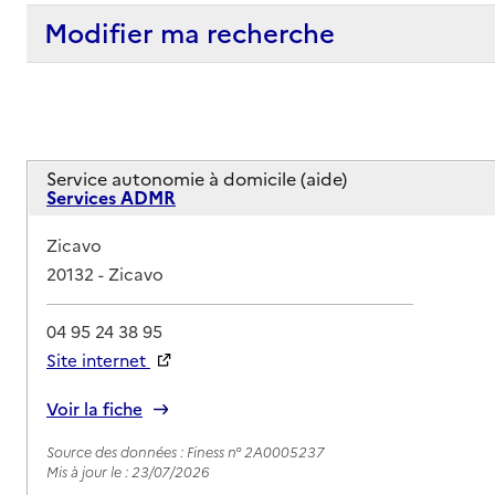
Modifier ma recherche
Service autonomie à domicile (aide)
Services ADMR
Adresse
Zicavo
20132
-
Zicavo
04 95 24 38 95
Site internet
Rapport HAS
Voir la fiche
Source des données : Finess n° 2A0005237
Mis à jour le : 23/07/2026