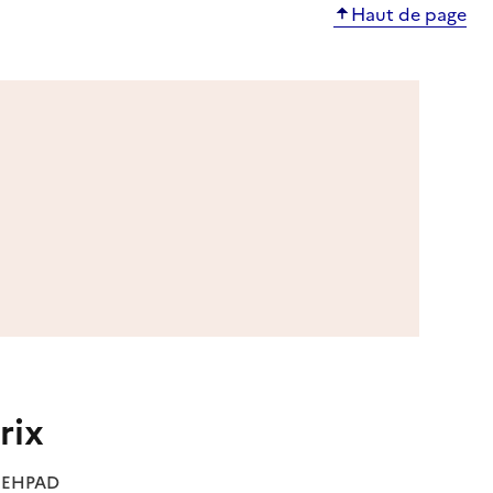
Haut de page
rix
es EHPAD