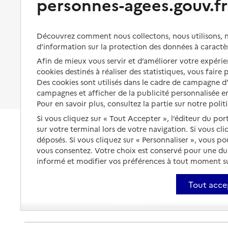
personnes-agees.gouv.fr
Organiser à l'avance sa propre
protection
Vivre à domicile avec une
maladie ou un handicap
Les mesures de protection
Découvrez comment nous collectons, nous utilisons, no
Être hospitalisé
d’information sur la protection des données à caractè
Les obligations de la famille
Afin de mieux vous servir et d’améliorer votre expérien
Fin de vie à domicile
À qui s’adresser ?
cookies destinés à réaliser des statistiques, vous faire
Des cookies sont utilisés dans le cadre de campagne 
Les politiques du grand âge
campagnes et afficher de la publicité personnalisée en
Pour en savoir plus, consultez la partie sur notre polit
Si vous cliquez sur « Tout Accepter », l’éditeur du por
sur votre terminal lors de votre navigation. Si vous cl
déposés. Si vous cliquez sur « Personnaliser », vous p
vous consentez. Votre choix est conservé pour une d
informé et modifier vos préférences à tout moment sur
Tout acce