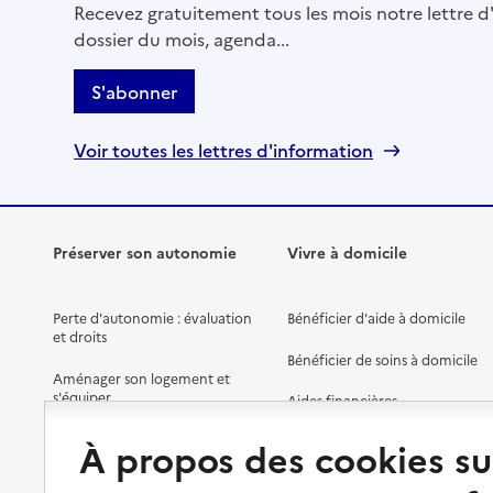
Recevez gratuitement tous les mois notre lettre d'
dossier du mois, agenda...
S'abonner
Voir toutes les lettres d'information
Préserver son autonomie
Vivre à domicile
Perte d'autonomie : évaluation
Bénéficier d'aide à domicile
et droits
Bénéficier de soins à domicile
Aménager son logement et
s'équiper
Aides financières
Préserver son autonomie et sa
Solutions d'accueil temporaire
À propos des cookies su
santé
Partager son logement