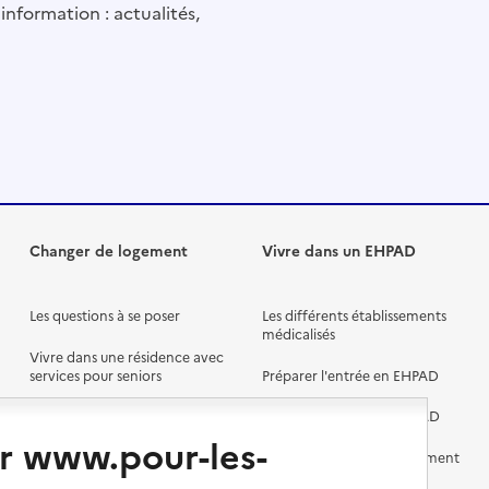
information : actualités,
Changer de logement
Vivre dans un EHPAD
Les questions à se poser
Les différents établissements
médicalisés
Vivre dans une résidence avec
services pour seniors
Préparer l'entrée en EHPAD
Vivre chez un proche
Aides financières en EHPAD
r www.pour-les-
Vivre en accueil familial
Prévention, accompagnement
et soins