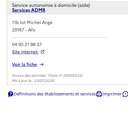
Service autonomie à domicile (aide)
Services ADMR
Adresse
11b lot Michel Ange
20167
-
Afa
04 95 21 98 37
Site internet
Rapport HAS
Voir la fiche
Source des données : Finess n° 2A0005351
Mis à jour le : 23/07/2026
Définitions des établissements et services
Imprimer