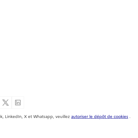
er par email
Partager sur Facebook
Partager sur X
Partager sur Linkedin
k, LinkedIn, X et Whatsapp, veuillez
autoriser le dépôt de cookies
.