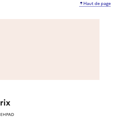
Haut de page
rix
es EHPAD