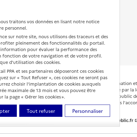
Autres solutions de logement
Comprendre les prix en
EHPAD
us traitons vos données en lisant notre notice
Droits en EHPAD
re personnel.
ce sur notre site, nous utilisons des traceurs et des
Fin de vie en EHPAD
 profiter pleinement des fonctionnalités du portail.
d’information pour évaluer la performance des
 fonction de votre navigation et de votre profil.
ique d'utilisation des cookies.
tail PPA et ses partenaires déposeront ces cookies
iquez sur « Tout Refuser », ces cookies ne seront pas
Portail national d'information 
ourrez choisir l’implantation de cookies auxquels
et de leurs proches, créé par la l
urée maximale de 13 mois et vous pouvez être
et animé par le Service public 
 la page « Gérer les cookies ».
partenaires engagés dans l'acc
leurs aidants.
pter
Tout refuser
Personnaliser
info.gouv.fr
service-public.fr