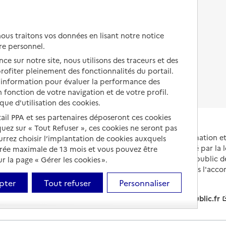
Autres solutions de logement
Comprendre les prix en
EHPAD
us traitons vos données en lisant notre notice
Droits en EHPAD
re personnel.
ce sur notre site, nous utilisons des traceurs et des
Fin de vie en EHPAD
 profiter pleinement des fonctionnalités du portail.
d’information pour évaluer la performance des
 fonction de votre navigation et de votre profil.
ique d'utilisation des cookies.
tail PPA et ses partenaires déposeront ces cookies
iquez sur « Tout Refuser », ces cookies ne seront pas
Portail national d'information 
ourrez choisir l’implantation de cookies auxquels
et de leurs proches, créé par la l
urée maximale de 13 mois et vous pouvez être
et animé par le Service public 
 la page « Gérer les cookies ».
partenaires engagés dans l'acc
leurs aidants.
pter
Tout refuser
Personnaliser
info.gouv.fr
service-public.fr