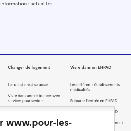
information : actualités,
Changer de logement
Vivre dans un EHPAD
Les questions à se poser
Les différents établissements
médicalisés
Vivre dans une résidence avec
services pour seniors
Préparer l'entrée en EHPAD
Vivre chez un proche
Aides financières en EHPAD
r www.pour-les-
Vivre en accueil familial
Prévention, accompagnement
et soins