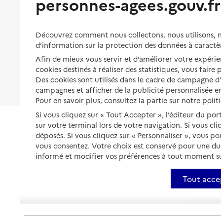
personnes-agees.gouv.fr
Organiser à l'avance sa propre
protection
Vivre à domicile avec une
maladie ou un handicap
Les mesures de protection
Découvrez comment nous collectons, nous utilisons, no
Être hospitalisé
d’information sur la protection des données à caractè
Les obligations de la famille
Afin de mieux vous servir et d’améliorer votre expérien
Fin de vie à domicile
À qui s’adresser ?
cookies destinés à réaliser des statistiques, vous faire
Des cookies sont utilisés dans le cadre de campagne 
Les politiques du grand âge
campagnes et afficher de la publicité personnalisée en
Pour en savoir plus, consultez la partie sur notre polit
Si vous cliquez sur « Tout Accepter », l’éditeur du por
sur votre terminal lors de votre navigation. Si vous cl
déposés. Si vous cliquez sur « Personnaliser », vous p
vous consentez. Votre choix est conservé pour une d
informé et modifier vos préférences à tout moment sur
Tout acce