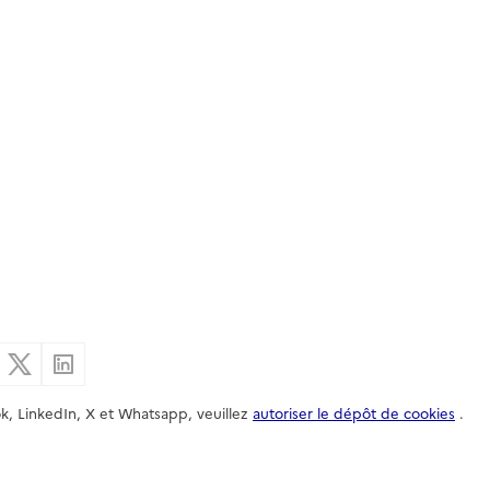
er par email
Partager sur Facebook
Partager sur X
Partager sur Linkedin
k, LinkedIn, X et Whatsapp, veuillez
autoriser le dépôt de cookies
.