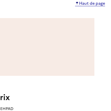
Haut de page
rix
es EHPAD