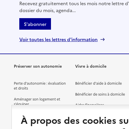
Recevez gratuitement tous les mois notre lettre d'
dossier du mois, agenda...
S'abonner
Voir toutes les lettres d'information
Préserver son autonomie
Vivre à domicile
Perte d'autonomie : évaluation
Bénéficier d'aide à domicile
et droits
Bénéficier de soins à domicile
Aménager son logement et
s'équiper
Aides financières
Préserver son autonomie et sa
Solutions d'accueil temporaire
À propos des cookies su
santé
Partager son logement