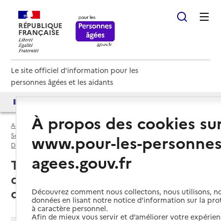
RÉPUBLIQUE
FRANÇAISE
Le site officiel d'information pour les
personnes âgées et les aidants
Accès aux annuaires
Accès par besoin
À propos des cookies su
Accueil
Espace annuaire
Services autonomie à domicile (aide) par département
www.pour-les-personnes
Drôme (26)
Service autonomie à domicile (aide)
agees.gouv.fr
Tain-l'Hermitage (26600) : liste
des 3 services autonomie à
domicile (aide)
Découvrez comment nous collectons, nous utilisons, no
données en lisant notre notice d’information sur la pr
à caractère personnel.
Afin de mieux vous servir et d’améliorer votre expérienc