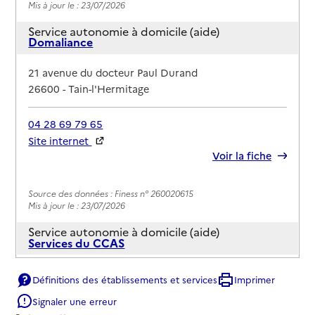
Mis à jour le : 23/07/2026
Service autonomie à domicile (aide)
Domaliance
Adresse
21 avenue du docteur Paul Durand
26600
-
Tain-l'Hermitage
04 28 69 79 65
Site internet
Rapport HAS
Voir la fiche
Source des données : Finess n° 260020615
Mis à jour le : 23/07/2026
Service autonomie à domicile (aide)
Services du CCAS
Adresse
2 avenue du President Roosevelt
Définitions des établissements et services
Imprimer
26600
-
Tain-l'Hermitage
Signaler une erreur