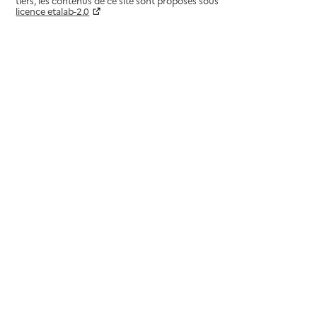
tiers, les contenus de ce site sont proposés sous
licence etalab-2.0
Paramètres sur le choix des cookies