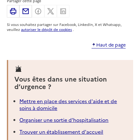
Partager cette page
04 75 08 90 53
Imprimer
Partager par email
Partager sur Facebook
Partager sur X
Partager sur Linkedin
Site internet
Rapport HAS
Voir la fiche
Si vous souhaitez partager sur Facebook, LinkedIn, X et Whatsapp,
veuillez
autoriser le dépôt de cookies
.
Source des données : Finess n° 260009600
Mis à jour le : 22/07/2026
Haut de page
Vous êtes dans une situation
d’urgence ?
Mettre en place des services d'aide et de
soins à domicile
Organiser une sortie d'hospitalisation
Trouver un établissement d'accueil