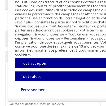
nous utilisons des traceurs et des cookies destinés à réal
Modifier ma recherche
statistiques, vous faire profiter pleinement des fonction
Des cookies sont utilisés dans le cadre de campagne d
évaluer la performance des campagnes et afficher de la
personnalisée en fonction de votre navigation et de vot
Ajouter cette recherche aux favoris
savoir plus, consultez la partie sur notre politique d'uti
Si vous cliquez sur « Tout Accepter », l’éditeur du porta
partenaires déposeront ces cookies sur votre terminal l
navigation. Si vous cliquez sur « Tout Refuser », ces co
Afficher les résultats par:
déposés. Si vous cliquez sur « Personnaliser », vous pou
Mode liste
Mode carte
l’implantation de cookies auxquels vous consentez. Vot
conservé pour une durée maximale de 13 mois et vous
informé et modifier vos préférences à tout moment sur
Service autonomie à domicile (aide)
cookies ».
Aésio
Tout accepter
Adresse
11 quai Arthur Rostaing
26600
-
Tain-l'Hermitage
Tout refuser
Site internet
Personnaliser
Rapport HAS
Voir la fiche
Source des données : Finess n° 260022793