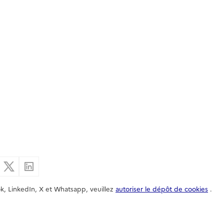
er par email
Partager sur Facebook
Partager sur X
Partager sur Linkedin
k, LinkedIn, X et Whatsapp, veuillez
autoriser le dépôt de cookies
.