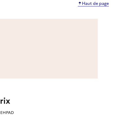
Haut de page
rix
es EHPAD