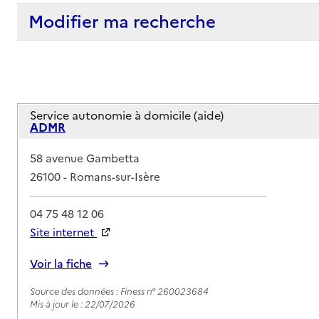
Modifier ma recherche
Service autonomie à domicile (aide)
ADMR
Adresse
58 avenue Gambetta
26100
-
Romans-sur-Isère
04 75 48 12 06
Site internet
Rapport HAS
Voir la fiche
Source des données : Finess n° 260023684
Mis à jour le : 22/07/2026