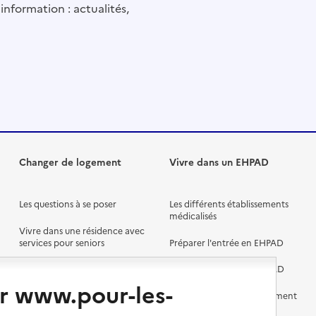
information : actualités,
Changer de logement
Vivre dans un EHPAD
Les questions à se poser
Les différents établissements
médicalisés
Vivre dans une résidence avec
services pour seniors
Préparer l'entrée en EHPAD
Vivre chez un proche
Aides financières en EHPAD
r www.pour-les-
Vivre en accueil familial
Prévention, accompagnement
et soins