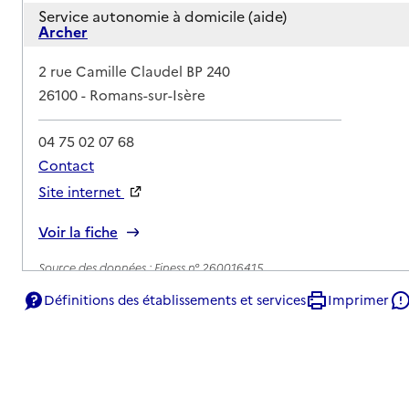
Service autonomie à domicile (aide)
Archer
Adresse
2 rue Camille Claudel BP 240
26100
-
Romans-sur-Isère
04 75 02 07 68
Contact
Site internet
Rapport HAS
Voir la fiche
Source des données : Finess n° 260016415
Mis à jour le : 22/07/2026
Définitions des établissements et services
Imprimer
Service autonomie à domicile (aide)
Domaliance
Adresse
Rue Etienne Dolet
26100
-
Romans-sur-Isère