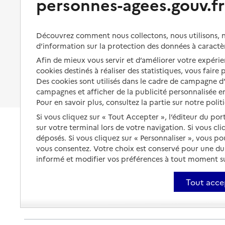
personnes-agees.gouv.fr
Organiser à l'avance sa propre
protection
Vivre à domicile avec une
Source des données : Finess n° 260018163
maladie ou un handicap
Mis à jour le : 22/07/2026
Les mesures de protection
Découvrez comment nous collectons, nous utilisons, no
Service autonomie à domicile (aide)
Être hospitalisé
d’information sur la protection des données à caractè
Les obligations de la famille
Éovi services et soins
Afin de mieux vous servir et d’améliorer votre expérien
Fin de vie à domicile
À qui s’adresser ?
cookies destinés à réaliser des statistiques, vous faire
Adresse
Place du Champ de Mars - BP 140
Des cookies sont utilisés dans le cadre de campagne 
26100
-
Romans-sur-Isère
Les politiques du grand âge
campagnes et afficher de la publicité personnalisée en
Pour en savoir plus, consultez la partie sur notre polit
04 75 02 30 85
Si vous cliquez sur « Tout Accepter », l’éditeur du por
Site internet
sur votre terminal lors de votre navigation. Si vous cl
Rapport HAS
déposés. Si vous cliquez sur « Personnaliser », vous p
Voir la fiche
vous consentez. Votre choix est conservé pour une d
informé et modifier vos préférences à tout moment sur
Source des données : Finess n° 260004809
Mis à jour le : 23/07/2026
Tout acce