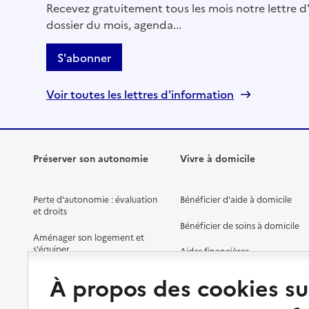
Recevez gratuitement tous les mois notre lettre d'
dossier du mois, agenda...
04 75 71 37 23
Site internet
S'abonner
Rapport HAS
Voir la fiche
Voir toutes les lettres d'information
Source des données : Finess n° 260009451
Mis à jour le : 22/07/2026
Service autonomie à domicile (aide)
Vivre chez soi
Préserver son autonomie
Vivre à domicile
Adresse
100 rue Louis le Cardonnel
Perte d'autonomie : évaluation
Bénéficier d'aide à domicile
26100
-
Romans-sur-Isère
et droits
Bénéficier de soins à domicile
Aménager son logement et
04 75 05 03 14
s'équiper
Aides financières
Rapport HAS
Dernier rapport d'évaluation de la qualité
Préserver son autonomie et sa
Solutions d'accueil temporaire
À propos des cookies su
santé
Voir la fiche
Partager son logement