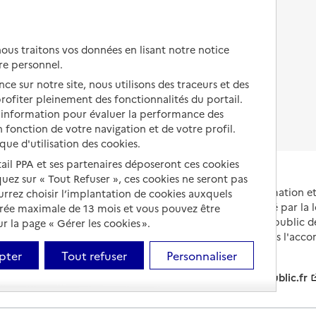
Autres solutions de logement
Comprendre les prix en
EHPAD
us traitons vos données en lisant notre notice
Droits en EHPAD
re personnel.
ce sur notre site, nous utilisons des traceurs et des
Fin de vie en EHPAD
 profiter pleinement des fonctionnalités du portail.
d’information pour évaluer la performance des
 fonction de votre navigation et de votre profil.
ique d'utilisation des cookies.
tail PPA et ses partenaires déposeront ces cookies
iquez sur « Tout Refuser », ces cookies ne seront pas
Portail national d'information 
ourrez choisir l’implantation de cookies auxquels
et de leurs proches, créé par la l
urée maximale de 13 mois et vous pouvez être
et animé par le Service public 
 la page « Gérer les cookies ».
partenaires engagés dans l'acc
leurs aidants.
pter
Tout refuser
Personnaliser
info.gouv.fr
service-public.fr