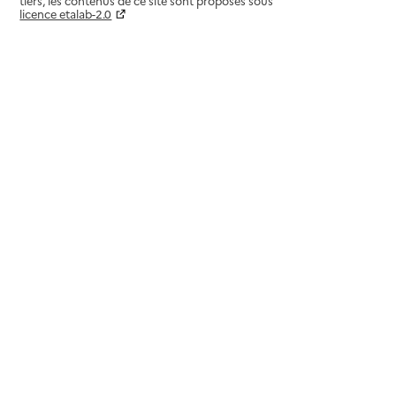
tiers, les contenus de ce site sont proposés sous
licence etalab-2.0
Paramètres sur le choix des cookies