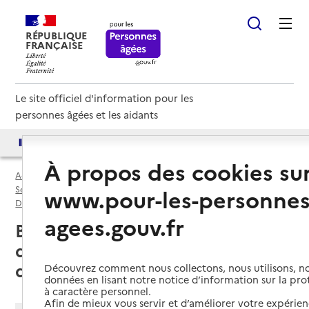
RÉPUBLIQUE
FRANÇAISE
Le site officiel d'information pour les
personnes âgées et les aidants
Accès aux annuaires
Accès par besoin
À propos des cookies su
Accueil
Espace annuaire
Services autonomie à domicile (aide) par département
www.pour-les-personnes
Drôme (26)
Service autonomie à domicile (aide)
agees.gouv.fr
Bourg-de-Péage (26300) : liste
des 2 services autonomie à
domicile (aide)
Découvrez comment nous collectons, nous utilisons, no
données en lisant notre notice d’information sur la pr
à caractère personnel.
Afin de mieux vous servir et d’améliorer votre expérienc