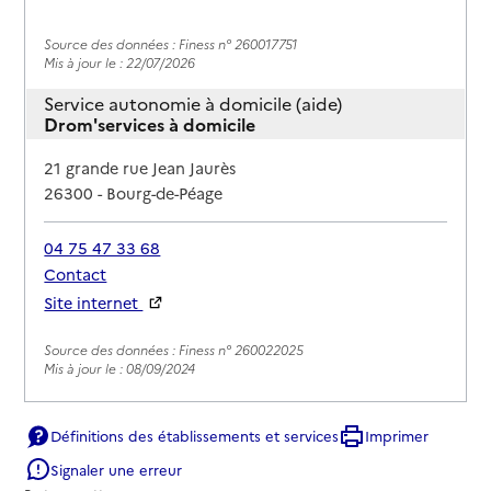
Source des données : Finess n° 260017751
Mis à jour le : 22/07/2026
Service autonomie à domicile (aide)
Drom'services à domicile
Adresse
21 grande rue Jean Jaurès
26300
-
Bourg-de-Péage
04 75 47 33 68
Contact
Site internet
Rapport HAS
Source des données : Finess n° 260022025
Mis à jour le : 08/09/2024
Définitions des établissements et services
Imprimer
Signaler une erreur