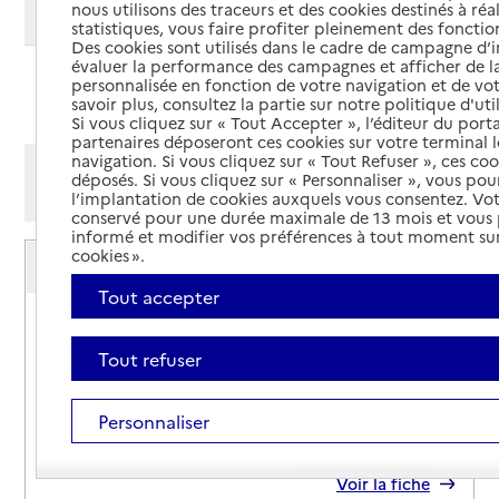
nous utilisons des traceurs et des cookies destinés à réal
Modifier ma recherche
statistiques, vous faire profiter pleinement des fonction
Des cookies sont utilisés dans le cadre de campagne d
évaluer la performance des campagnes et afficher de la
personnalisée en fonction de votre navigation et de vot
Ajouter cette recherche aux favoris
savoir plus, consultez la partie sur notre politique d'uti
Si vous cliquez sur « Tout Accepter », l’éditeur du porta
partenaires déposeront ces cookies sur votre terminal l
navigation. Si vous cliquez sur « Tout Refuser », ces co
Afficher les résultats par:
déposés. Si vous cliquez sur « Personnaliser », vous pou
Mode liste
Mode carte
l’implantation de cookies auxquels vous consentez. Vot
conservé pour une durée maximale de 13 mois et vous
informé et modifier vos préférences à tout moment sur
Service autonomie à domicile (aide)
cookies ».
Auxiliaire de vie sociale
Tout accepter
Adresse
Impasse du Verdon
26300
-
Bourg-de-Péage
Tout refuser
04 75 47 11 31
Personnaliser
Contact
Site internet
Rapport HAS
Voir la fiche