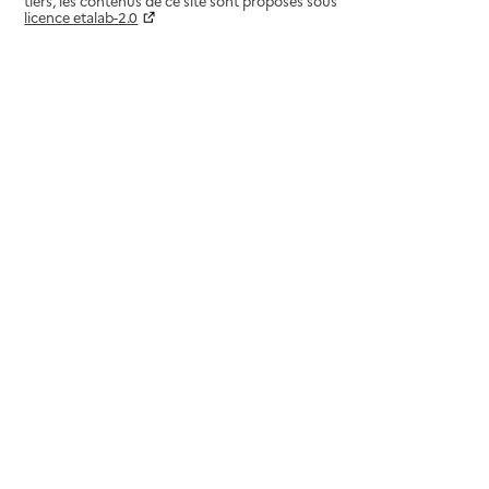
tiers, les contenus de ce site sont proposés sous
licence etalab-2.0
Paramètres sur le choix des cookies