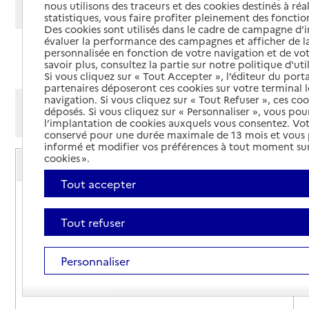
nous utilisons des traceurs et des cookies destinés à réal
Modifier ma recherche
statistiques, vous faire profiter pleinement des fonction
Des cookies sont utilisés dans le cadre de campagne d
évaluer la performance des campagnes et afficher de la
personnalisée en fonction de votre navigation et de vot
Ajouter cette recherche aux favoris
savoir plus, consultez la partie sur notre politique d'uti
Si vous cliquez sur « Tout Accepter », l’éditeur du porta
partenaires déposeront ces cookies sur votre terminal l
navigation. Si vous cliquez sur « Tout Refuser », ces co
Afficher les résultats par:
déposés. Si vous cliquez sur « Personnaliser », vous pou
Mode liste
Mode carte
l’implantation de cookies auxquels vous consentez. Vot
conservé pour une durée maximale de 13 mois et vous
informé et modifier vos préférences à tout moment sur
Service autonomie à domicile (aide)
cookies ».
Services Âges et vie
Tout accepter
Adresse
1 rue des Vergers
25640
-
Marchaux-Chaudefontaine
Tout refuser
09 85 60 28 45
Personnaliser
Contact
Rapport HAS
Voir la fiche