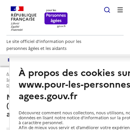
RÉPUBLIQUE
FRANÇAISE
Le site officiel d'information pour les
personnes âgées et les aidants
Accès aux annuaires
Accès par besoin
À propos des cookies su
Accueil
Espace annuaire
Services autonomie à domicile (aide) par département
www.pour-les-personnes
Doubs (25)
Service autonomie à domicile (aide)
agees.gouv.fr
Marchaux-Chaudefontaine
(25640) : liste des services
autonomie à domicile (aide)
Découvrez comment nous collectons, nous utilisons, no
données en lisant notre notice d’information sur la pr
à caractère personnel.
Afin de mieux vous servir et d’améliorer votre expérienc