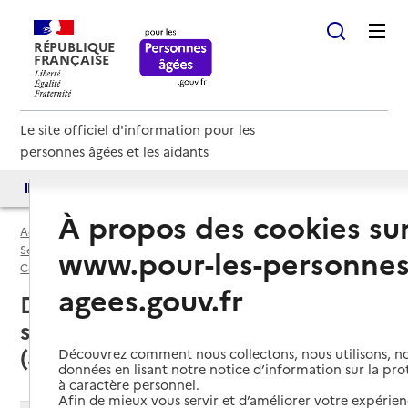
RÉPUBLIQUE
FRANÇAISE
Le site officiel d'information pour les
personnes âgées et les aidants
Accès aux annuaires
Accès par besoin
À propos des cookies su
Accueil
Espace annuaire
Services autonomie à domicile (aide) par département
www.pour-les-personnes
Côte-d'Or (21)
Service autonomie à domicile (aide)
agees.gouv.fr
Dijon (21000) : liste des 20
services autonomie à domicile
(aide)
Découvrez comment nous collectons, nous utilisons, no
données en lisant notre notice d’information sur la pr
à caractère personnel.
Afin de mieux vous servir et d’améliorer votre expérienc