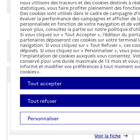
nous utilisons des traceurs et des cookies destinés à réal
Modifier ma recherche
statistiques, vous faire profiter pleinement des fonction
Des cookies sont utilisés dans le cadre de campagne d
évaluer la performance des campagnes et afficher de la
personnalisée en fonction de votre navigation et de vot
Ajouter cette recherche aux favoris
savoir plus, consultez la partie sur notre politique d'uti
Si vous cliquez sur « Tout Accepter », l’éditeur du porta
partenaires déposeront ces cookies sur votre terminal l
navigation. Si vous cliquez sur « Tout Refuser », ces co
Afficher les résultats par:
déposés. Si vous cliquez sur « Personnaliser », vous pou
Mode liste
Mode carte
l’implantation de cookies auxquels vous consentez. Vot
conservé pour une durée maximale de 13 mois et vous
informé et modifier vos préférences à tout moment sur
Service autonomie à domicile (aide)
cookies ».
AD Séniors
Tout accepter
Adresse
42 rue de la Préfecture
21000
-
Dijon
Tout refuser
03 73 27 55 16
Personnaliser
Contact
Site internet
Rapport HAS
Voir la fiche