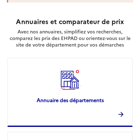
21000
-
Dijon
Annuaires et comparateur de prix
03 80 30 61 23
Site internet
Avec nos annuaires, simplifiez vos recherches,
Rapport HAS
comparez les prix des EHPAD ou orientez-vous sur le
Source des données : Finess n° 210986980
site de votre département pour vos démarches
Mis à jour le : 08/09/2024
Service autonomie à domicile (aide)
Axéo Services
Adresse
30 rue Monge
21000
-
Dijon
Annuaire des départements
03 80 35 29 56
Contact
Site internet
Rapport HAS
Voir la fiche
Source des données : Finess n° 210014171