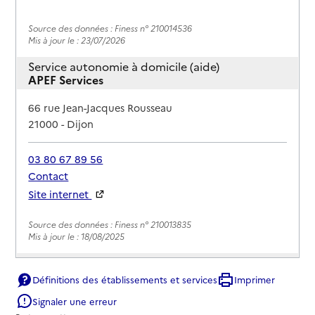
Source des données : Finess n° 210014536
Mis à jour le : 23/07/2026
Service autonomie à domicile (aide)
APEF Services
Adresse
66 rue Jean-Jacques Rousseau
21000
-
Dijon
03 80 67 89 56
Contact
Site internet
Rapport HAS
Source des données : Finess n° 210013835
Mis à jour le : 18/08/2025
Service autonomie à domicile (aide)
Assoc aide familiale populaire CSF
Définitions des établissements et services
Imprimer
Signaler une erreur
Adresse
15 rue Vaillant