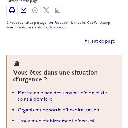
Partager cette page
21000
-
Dijon
Imprimer
Partager par email
Partager sur Facebook
Partager sur X
Partager sur Linkedin
03 80 67 53 60
Rapport HAS
Si vous souhaitez partager sur Facebook, LinkedIn, X et Whatsapp,
veuillez
autoriser le dépôt de cookies
.
Source des données : Finess n° 210008645
Mis à jour le : 18/08/2025
Haut de page
Service autonomie à domicile (aide)
Assoc aide familiale populaire CSF
Adresse
15 rue Vaillant
21000
-
Dijon
Vous êtes dans une situation
d’urgence ?
03 80 67 53 60
Rapport HAS
Mettre en place des services d'aide et de
Source des données : Finess n° 210986972
soins à domicile
Mis à jour le : 08/09/2024
Organiser une sortie d'hospitalisation
Service autonomie à domicile (aide)
Atôme
Trouver un établissement d'accueil
Adresse
16 rue chancelier de l'Hospital