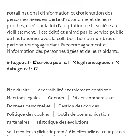
Service autonomie à domicile (aide)
Portail national d'information et d'orientation des
Les Jardins d'Arcadie
personnes âgées en perte d'autonomie et de leurs
Adresse
148 rue de Longvic
proches, créé par la loi d'adaptation de la société au
vieillissement. Il est édité et animé par le Service public
21000
-
Dijon
de l'autonomie, avec la collaboration de nombreux
partenaires engagés dans l'accompagnement et
03 80 67 16 16
l'information des personnes âgées et de leurs aidants.
Contact
info.gouv.fr
service-public.fr
legifrance.gouv.fr
Site internet
data.gouv.fr
Rapport HAS
Source des données : Finess n° 210014155
Mis à jour le : 14/10/2025
Plan du site
Accessibilité : totalement conforme
Service autonomie à domicile (aide)
O2
Mentions légales
Contact
Prix et comparateurs
Données personnelles
Gestion des cookies
Adresse
44 avenue Françoise Giroud
Politique des cookies
Outils de communication
21000
-
Dijon
Partenaires
Historique des évolutions
Sauf mention explicite de propriété intellectuelle détenue par des
02 43 72 02 02