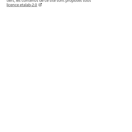
tiers, les contenus de ce site sont proposés sous
licence etalab-2.0
Paramètres sur le choix des cookies