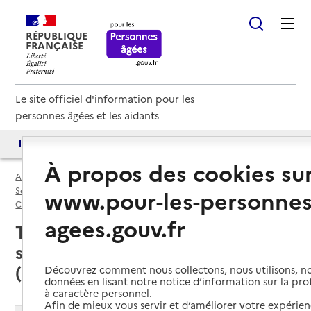
RÉPUBLIQUE
FRANÇAISE
Le site officiel d'information pour les
personnes âgées et les aidants
Accès aux annuaires
Accès par besoin
À propos des cookies su
Accueil
Espace annuaire
Services autonomie à domicile (aide) par département
www.pour-les-personnes
Corrèze (19)
Service autonomie à domicile (aide)
agees.gouv.fr
Treignac (19260) : liste des 2
services autonomie à domicile
(aide)
Découvrez comment nous collectons, nous utilisons, no
données en lisant notre notice d’information sur la pr
à caractère personnel.
Afin de mieux vous servir et d’améliorer votre expérienc