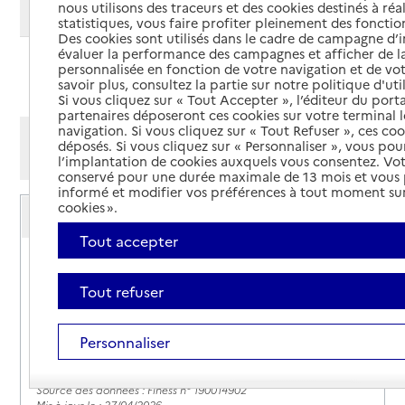
nous utilisons des traceurs et des cookies destinés à réal
Modifier ma recherche
statistiques, vous faire profiter pleinement des fonction
Des cookies sont utilisés dans le cadre de campagne d
évaluer la performance des campagnes et afficher de la
personnalisée en fonction de votre navigation et de vot
Ajouter cette recherche aux favoris
savoir plus, consultez la partie sur notre politique d'uti
Si vous cliquez sur « Tout Accepter », l’éditeur du porta
partenaires déposeront ces cookies sur votre terminal l
navigation. Si vous cliquez sur « Tout Refuser », ces co
Afficher les résultats par:
déposés. Si vous cliquez sur « Personnaliser », vous pou
Mode liste
Mode carte
l’implantation de cookies auxquels vous consentez. Vot
conservé pour une durée maximale de 13 mois et vous
informé et modifier vos préférences à tout moment sur
Service autonomie à domicile (aide)
cookies ».
Services ADMR
Tout accepter
Adresse
2 Place de la Halle
19260
-
Treignac
Tout refuser
05 55 17 63 90
Personnaliser
Contact
Rapport HAS
Source des données : Finess n° 190014902
Mis à jour le : 27/04/2026