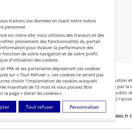
Autres solutions de logement
Comprendre les prix en
EHPAD
us traitons vos données en lisant notre notice
Droits en EHPAD
re personnel.
ce sur notre site, nous utilisons des traceurs et des
Fin de vie en EHPAD
 profiter pleinement des fonctionnalités du portail.
d’information pour évaluer la performance des
 fonction de votre navigation et de votre profil.
ique d'utilisation des cookies.
tail PPA et ses partenaires déposeront ces cookies
iquez sur « Tout Refuser », ces cookies ne seront pas
Portail national d'information 
ourrez choisir l’implantation de cookies auxquels
et de leurs proches, créé par la l
urée maximale de 13 mois et vous pouvez être
et animé par le Service public 
 la page « Gérer les cookies ».
partenaires engagés dans l'acc
leurs aidants.
pter
Tout refuser
Personnaliser
info.gouv.fr
service-public.fr