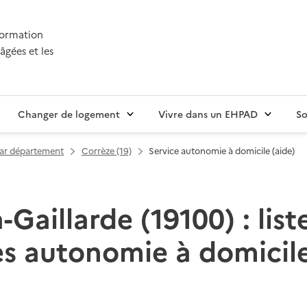
nformation
âgées et les
Changer de logement
Vivre dans un EHPAD
So
par département
Corrèze (19)
Service autonomie à domicile (aide)
a-Gaillarde (19100) : list
es autonomie à domicile