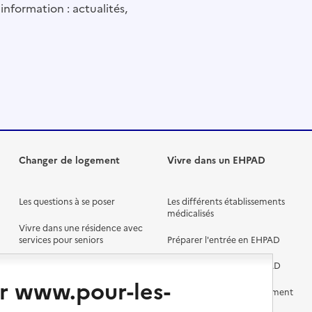
information : actualités,
Changer de logement
Vivre dans un EHPAD
Les questions à se poser
Les différents établissements
médicalisés
Vivre dans une résidence avec
services pour seniors
Préparer l'entrée en EHPAD
Vivre chez un proche
Aides financières en EHPAD
r www.pour-les-
Vivre en accueil familial
Prévention, accompagnement
et soins