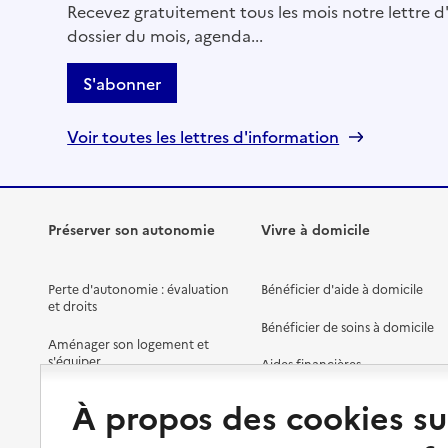
Recevez gratuitement tous les mois notre lettre d'
Mis à jour le : 22/07/2026
dossier du mois, agenda...
Service autonomie à domicile (aide)
Les Jardins d'Arcadie
S'abonner
Adresse
18 avenue Alsace Lorraine
Voir toutes les lettres d'information
19100
-
Brive-la-Gaillarde
05 55 17 65 90
Contact
Préserver son autonomie
Vivre à domicile
Site internet
Rapport HAS
Voir la fiche
Perte d'autonomie : évaluation
Bénéficier d'aide à domicile
et droits
Source des données : Finess n° 190012997
Bénéficier de soins à domicile
Mis à jour le : 26/07/2026
Aménager son logement et
s'équiper
Aides financières
Service autonomie à domicile (aide)
Préserver son autonomie et sa
Service ADMR
Solutions d'accueil temporaire
À propos des cookies su
santé
Adresse
Partager son logement
29 avenue De La Garenne Verte