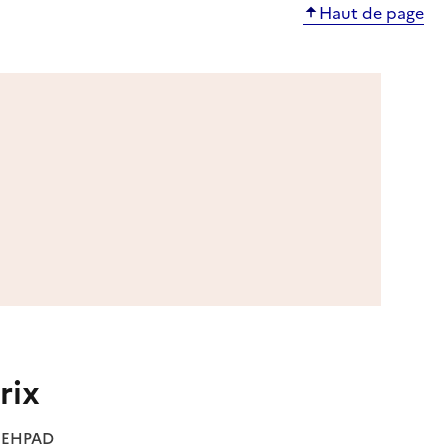
Haut de page
rix
es EHPAD