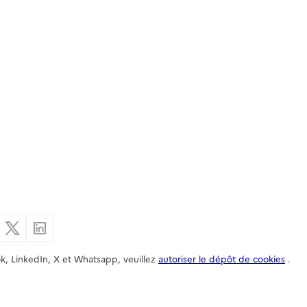
er par email
Partager sur Facebook
Partager sur X
Partager sur Linkedin
k, LinkedIn, X et Whatsapp, veuillez
autoriser le dépôt de cookies
.