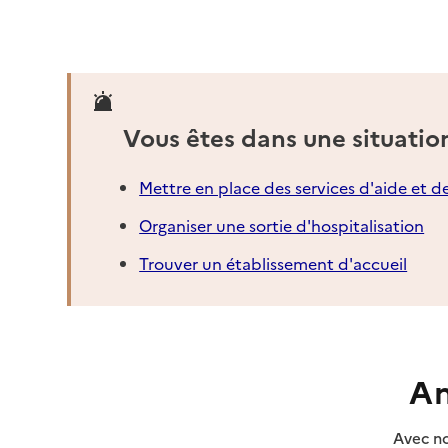
05 55 87 15 60
Contact
Site internet
Rapport HAS
Dernier rapport d'évaluation de la qualité
Vous êtes dans une situatio
Voir la fiche
Mettre en place des services d'aide et d
Organiser une sortie d'hospitalisation
Source des données : Finess n° 190013011
Mis à jour le : 22/07/2026
Trouver un établissement d'accueil
Service autonomie à domicile (aide)
Cephei
Adresse
4 boulevard Pierre Brossolette
19100
-
Brive-la-Gaillarde
An
05 55 17 44 40
Avec no
Contact