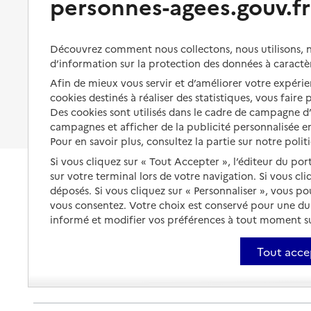
personnes-agees.gouv.fr
Organiser à l'avance sa propre
19100
-
Brive-la-Gaillarde
protection
Vivre à domicile avec une
maladie ou un handicap
Les mesures de protection
Découvrez comment nous collectons, nous utilisons, no
05 55 17 63 90
Être hospitalisé
d’information sur la protection des données à caractè
Contact
Les obligations de la famille
Afin de mieux vous servir et d’améliorer votre expérien
Rapport HAS
Fin de vie à domicile
À qui s’adresser ?
cookies destinés à réaliser des statistiques, vous faire
Source des données : Finess n° 190014746
Des cookies sont utilisés dans le cadre de campagne 
Mis à jour le : 27/04/2026
Les politiques du grand âge
campagnes et afficher de la publicité personnalisée en
Service autonomie à domicile (aide)
Pour en savoir plus, consultez la partie sur notre polit
Service ADMR
Si vous cliquez sur « Tout Accepter », l’éditeur du por
sur votre terminal lors de votre navigation. Si vous cl
Adresse
29 avenue de La Garenne Verte
déposés. Si vous cliquez sur « Personnaliser », vous p
19100
-
Brive-la-Gaillarde
vous consentez. Votre choix est conservé pour une d
informé et modifier vos préférences à tout moment sur
05 55 17 63 90
Tout acce
Contact
Rapport HAS
Source des données : Finess n° 190014761
Mis à jour le : 27/04/2026