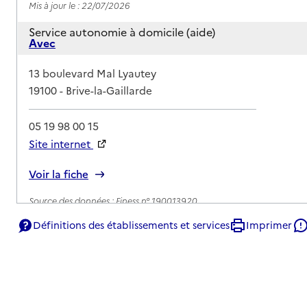
Mis à jour le : 22/07/2026
Service autonomie à domicile (aide)
Avec
Adresse
13 boulevard Mal Lyautey
19100
-
Brive-la-Gaillarde
05 19 98 00 15
Site internet
Rapport HAS
Voir la fiche
Source des données : Finess n° 190013920
Mis à jour le : 23/07/2026
Définitions des établissements et services
Imprimer
Service autonomie à domicile (aide)
Axéo Services
Adresse
17 avenue Thiers
19100
-
Brive-la-Gaillarde