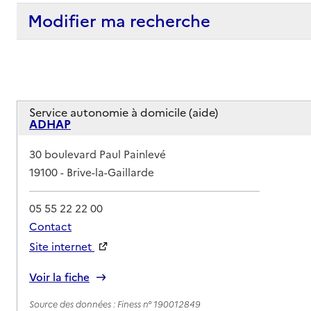
Modifier ma recherche
Service autonomie à domicile (aide)
ADHAP
Adresse
30 boulevard Paul Painlevé
19100
-
Brive-la-Gaillarde
05 55 22 22 00
Contact
Site internet
Rapport HAS
Voir la fiche
Source des données : Finess n° 190012849