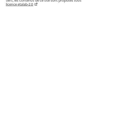
tiers, les contenus de ce site sont proposés sous
licence etalab-2.0
Paramètres sur le choix des cookies