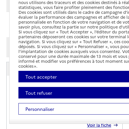
nous utilisons des traceurs et des cookies destinés à réal
Modifier ma recherche
statistiques, vous faire profiter pleinement des fonction
Des cookies sont utilisés dans le cadre de campagne d
évaluer la performance des campagnes et afficher de la
personnalisée en fonction de votre navigation et de vot
Ajouter cette recherche aux favoris
savoir plus, consultez la partie sur notre politique d'uti
Si vous cliquez sur « Tout Accepter », l’éditeur du porta
partenaires déposeront ces cookies sur votre terminal l
navigation. Si vous cliquez sur « Tout Refuser », ces co
Afficher les résultats par:
déposés. Si vous cliquez sur « Personnaliser », vous pou
Mode liste
Mode carte
l’implantation de cookies auxquels vous consentez. Vot
conservé pour une durée maximale de 13 mois et vous
informé et modifier vos préférences à tout moment sur
Service autonomie à domicile (aide)
cookies ».
Axéo Services
Tout accepter
Adresse
28 avenue du général de Gaulle
17410
-
Saint-Martin-de-Ré
Tout refuser
05 46 69 25 82
Personnaliser
Contact
Site internet
Rapport HAS
Voir la fiche