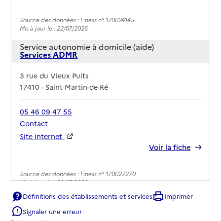
Source des données : Finess n° 170024145
Mis à jour le : 22/07/2026
Service autonomie à domicile (aide)
Services ADMR
Adresse
3 rue du Vieux Puits
17410
-
Saint-Martin-de-Ré
05 46 09 47 55
Contact
Site internet
Rapport HAS
Voir la fiche
Source des données : Finess n° 170027270
Mis à jour le : 22/07/2026
Définitions des établissements et services
Imprimer
Signaler une erreur