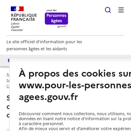
RÉPUBLIQUE
FRANÇAISE
Le site officiel d'information pour les
personnes âgées et les aidants
Accès aux annuaires
Accès par besoin
À propos des cookies su
Accueil
Espace annuaire
Services autonomie à domicile (aide) par département
www.pour-les-personnes
Charente-Maritime (17)
Service autonomie à domicile (aide)
agees.gouv.fr
Saint-Martin-de-Ré (17410) : liste
des 2 services autonomie à
domicile (aide)
Découvrez comment nous collectons, nous utilisons, no
données en lisant notre notice d’information sur la pr
à caractère personnel.
Afin de mieux vous servir et d’améliorer votre expérienc