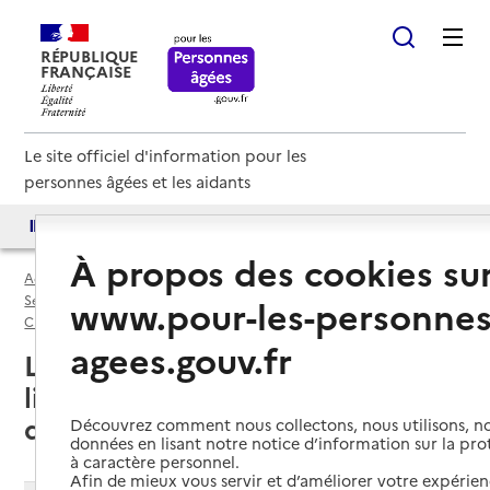
RÉPUBLIQUE
FRANÇAISE
Le site officiel d'information pour les
personnes âgées et les aidants
Accès aux annuaires
Accès par besoin
À propos des cookies su
Accueil
Espace annuaire
Services autonomie à domicile (aide) par département
www.pour-les-personnes
Charente-Maritime (17)
Service autonomie à domicile (aide)
agees.gouv.fr
Le Château-d'Oléron (17480) :
liste des services autonomie à
domicile (aide)
Découvrez comment nous collectons, nous utilisons, no
données en lisant notre notice d’information sur la pr
à caractère personnel.
Afin de mieux vous servir et d’améliorer votre expérienc