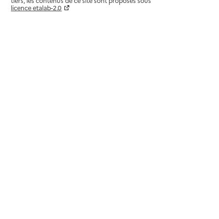
tiers, les contenus de ce site sont proposés sous
licence etalab-2.0
Paramètres sur le choix des cookies