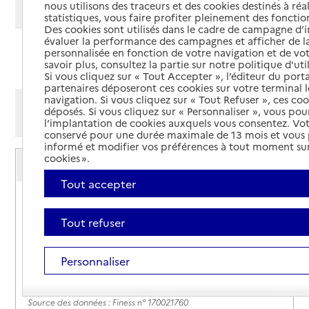
nous utilisons des traceurs et des cookies destinés à réal
Modifier ma recherche
statistiques, vous faire profiter pleinement des fonction
Des cookies sont utilisés dans le cadre de campagne d
évaluer la performance des campagnes et afficher de la
personnalisée en fonction de votre navigation et de vot
Ajouter cette recherche aux favoris
savoir plus, consultez la partie sur notre politique d'uti
Si vous cliquez sur « Tout Accepter », l’éditeur du porta
partenaires déposeront ces cookies sur votre terminal l
navigation. Si vous cliquez sur « Tout Refuser », ces co
Afficher les résultats par:
déposés. Si vous cliquez sur « Personnaliser », vous pou
Mode liste
Mode carte
l’implantation de cookies auxquels vous consentez. Vot
conservé pour une durée maximale de 13 mois et vous
informé et modifier vos préférences à tout moment sur
Service autonomie à domicile (aide)
cookies ».
Services du CIAS
Tout accepter
Adresse
Boulevard Victor Hugo
17480
-
Le Château-d'Oléron
Tout refuser
05 46 47 71 23
Personnaliser
Rapport HAS
Voir la fiche
Source des données : Finess n° 170021760