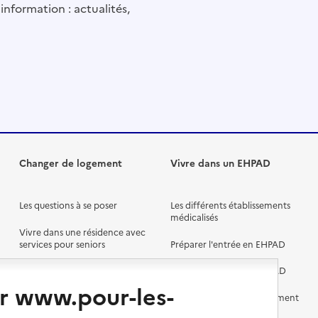
information : actualités,
Changer de logement
Vivre dans un EHPAD
Les questions à se poser
Les différents établissements
médicalisés
Vivre dans une résidence avec
services pour seniors
Préparer l'entrée en EHPAD
Vivre chez un proche
Aides financières en EHPAD
r www.pour-les-
Vivre en accueil familial
Prévention, accompagnement
et soins