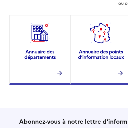
ou o
Voir la fiche
Source des données : Finess n° 140006818
Mis à jour le : 22/07/2026
Annuaire des
Annuaire des points
départements
d’information locaux
Abonnez-vous à notre lettre d'inform