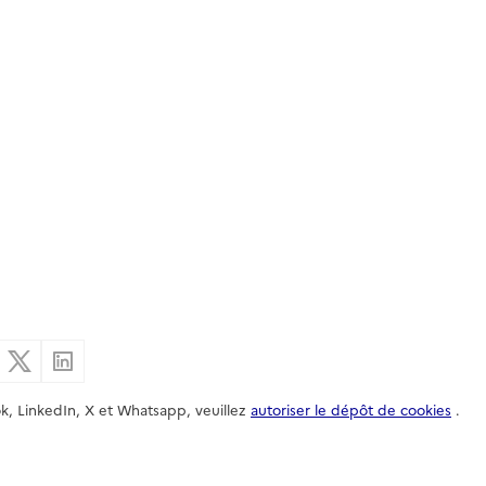
er par email
Partager sur Facebook
Partager sur X
Partager sur Linkedin
k, LinkedIn, X et Whatsapp, veuillez
autoriser le dépôt de cookies
.