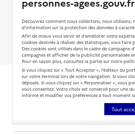
personnes-agees.gouv.fr
Organiser à l'avance sa propre
protection
Vivre à domicile avec une
maladie ou un handicap
Les mesures de protection
Découvrez comment nous collectons, nous utilisons, no
Être hospitalisé
d’information sur la protection des données à caractè
Les obligations de la famille
Afin de mieux vous servir et d’améliorer votre expérien
Fin de vie à domicile
À qui s’adresser ?
cookies destinés à réaliser des statistiques, vous faire
Des cookies sont utilisés dans le cadre de campagne 
Les politiques du grand âge
campagnes et afficher de la publicité personnalisée en
Pour en savoir plus, consultez la partie sur notre polit
Si vous cliquez sur « Tout Accepter », l’éditeur du por
sur votre terminal lors de votre navigation. Si vous cl
déposés. Si vous cliquez sur « Personnaliser », vous p
vous consentez. Votre choix est conservé pour une d
informé et modifier vos préférences à tout moment sur
Tout acce