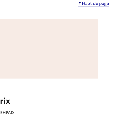
Haut de page
rix
es EHPAD