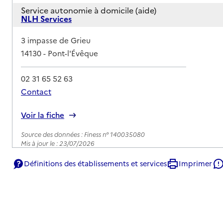
Service autonomie à domicile (aide)
NLH Services
Adresse
3 impasse de Grieu
14130
-
Pont-l'Évêque
02 31 65 52 63
Contact
Rapport HAS
Voir la fiche
Source des données : Finess n° 140035080
Mis à jour le : 23/07/2026
Service autonomie à domicile (aide)
Définitions des établissements et services
Imprimer
Services ADMR
Adresse
1 rue du Long Clos - Rue Ménars
14130
-
Pont-l'Évêque