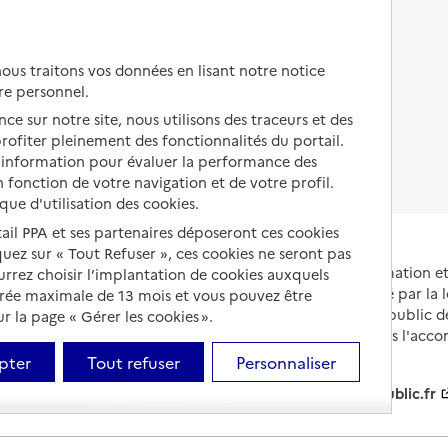
Autres solutions de logement
Comprendre les prix en
EHPAD
us traitons vos données en lisant notre notice
Droits en EHPAD
re personnel.
ce sur notre site, nous utilisons des traceurs et des
Fin de vie en EHPAD
 profiter pleinement des fonctionnalités du portail.
d’information pour évaluer la performance des
 fonction de votre navigation et de votre profil.
ique d'utilisation des cookies.
tail PPA et ses partenaires déposeront ces cookies
iquez sur « Tout Refuser », ces cookies ne seront pas
Portail national d'information 
ourrez choisir l’implantation de cookies auxquels
et de leurs proches, créé par la l
urée maximale de 13 mois et vous pouvez être
et animé par le Service public 
 la page « Gérer les cookies ».
partenaires engagés dans l'acc
leurs aidants.
pter
Tout refuser
Personnaliser
info.gouv.fr
service-public.fr