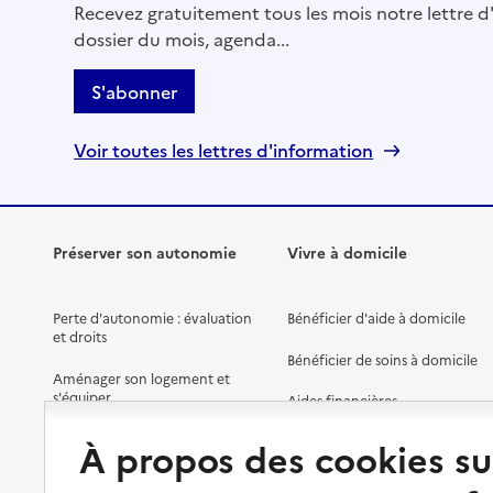
Recevez gratuitement tous les mois notre lettre d'
dossier du mois, agenda...
S'abonner
Voir toutes les lettres d'information
Préserver son autonomie
Vivre à domicile
Perte d'autonomie : évaluation
Bénéficier d'aide à domicile
et droits
Bénéficier de soins à domicile
Aménager son logement et
s'équiper
Aides financières
Préserver son autonomie et sa
Solutions d'accueil temporaire
À propos des cookies su
santé
Partager son logement