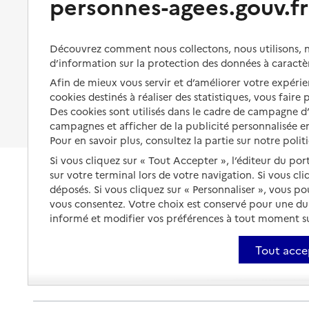
personnes-agees.gouv.fr
Organiser à l'avance sa propre
protection
Vivre à domicile avec une
maladie ou un handicap
Les mesures de protection
Découvrez comment nous collectons, nous utilisons, no
Être hospitalisé
d’information sur la protection des données à caractè
Les obligations de la famille
Afin de mieux vous servir et d’améliorer votre expérien
Fin de vie à domicile
À qui s’adresser ?
cookies destinés à réaliser des statistiques, vous faire
Des cookies sont utilisés dans le cadre de campagne 
Les politiques du grand âge
campagnes et afficher de la publicité personnalisée en
Pour en savoir plus, consultez la partie sur notre polit
Si vous cliquez sur « Tout Accepter », l’éditeur du por
sur votre terminal lors de votre navigation. Si vous cl
déposés. Si vous cliquez sur « Personnaliser », vous p
vous consentez. Votre choix est conservé pour une d
informé et modifier vos préférences à tout moment sur
Tout acce