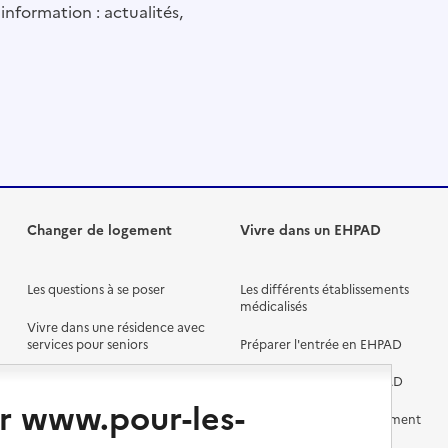
information : actualités,
Changer de logement
Vivre dans un EHPAD
Les questions à se poser
Les différents établissements
médicalisés
Vivre dans une résidence avec
services pour seniors
Préparer l'entrée en EHPAD
Vivre chez un proche
Aides financières en EHPAD
r www.pour-les-
Vivre en accueil familial
Prévention, accompagnement
et soins