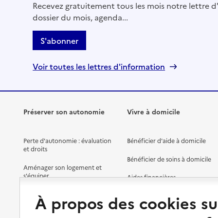
Recevez gratuitement tous les mois notre lettre d'
dossier du mois, agenda...
S'abonner
Voir toutes les lettres d'information
Préserver son autonomie
Vivre à domicile
Perte d'autonomie : évaluation
Bénéficier d'aide à domicile
et droits
Bénéficier de soins à domicile
Aménager son logement et
s'équiper
Aides financières
Préserver son autonomie et sa
Solutions d'accueil temporaire
À propos des cookies su
santé
Partager son logement