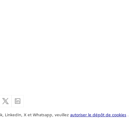
er par email
Partager sur Facebook
Partager sur X
Partager sur Linkedin
k, LinkedIn, X et Whatsapp, veuillez
autoriser le dépôt de cookies
.