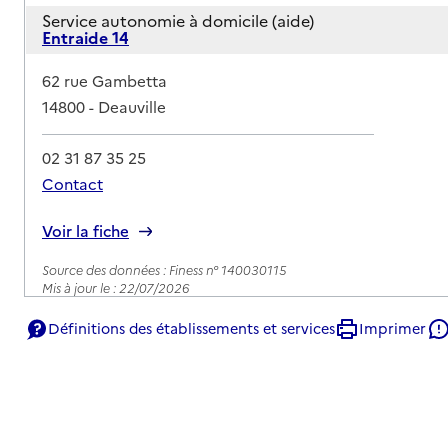
Service autonomie à domicile (aide)
Entraide 14
Adresse
62 rue Gambetta
14800
-
Deauville
02 31 87 35 25
Contact
Rapport HAS
Voir la fiche
Source des données : Finess n° 140030115
Mis à jour le : 22/07/2026
Service autonomie à domicile (aide)
Définitions des établissements et services
Imprimer
Services Aide et sourire
Adresse
Place Morny
14800
-
Deauville