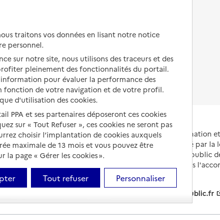
Autres solutions de logement
Comprendre les prix en
EHPAD
us traitons vos données en lisant notre notice
Droits en EHPAD
re personnel.
ce sur notre site, nous utilisons des traceurs et des
Fin de vie en EHPAD
 profiter pleinement des fonctionnalités du portail.
d’information pour évaluer la performance des
 fonction de votre navigation et de votre profil.
ique d'utilisation des cookies.
tail PPA et ses partenaires déposeront ces cookies
iquez sur « Tout Refuser », ces cookies ne seront pas
Portail national d'information 
ourrez choisir l’implantation de cookies auxquels
et de leurs proches, créé par la l
urée maximale de 13 mois et vous pouvez être
et animé par le Service public 
 la page « Gérer les cookies ».
partenaires engagés dans l'acc
leurs aidants.
pter
Tout refuser
Personnaliser
info.gouv.fr
service-public.fr