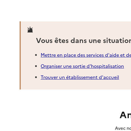
02 31 89 38 93
Contact
Rapport HAS
Voir la fiche
Source des données : Finess n° 140029034
Vous êtes dans une situatio
Mis à jour le : 22/07/2026
Service autonomie à domicile (aide)
Mettre en place des services d'aide et d
Services de la Villa Beau Soleil
Organiser une sortie d'hospitalisation
Adresse
7 route des Créateurs
Trouver un établissement d'accueil
14800
-
Deauville
02 31 88 40 00
Contact
Site internet
An
Rapport HAS
Voir la fiche
Avec no