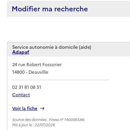
Modifier ma recherche
Service autonomie à domicile (aide)
Adapaf
Adresse
24 rue Robert Fossorier
14800
-
Deauville
02 31 81 08 51
Contact
Rapport HAS
Voir la fiche
Source des données : Finess n° 140006586
Mis à jour le : 22/07/2026