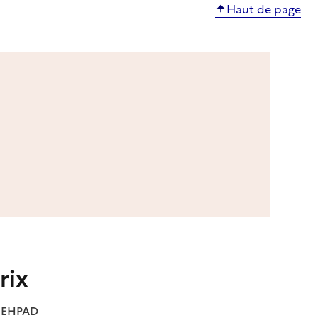
Haut de page
rix
es EHPAD