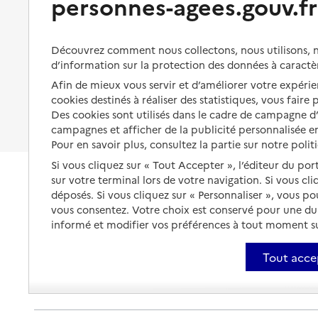
personnes-agees.gouv.fr
14000
-
Caen
Organiser à l'avance sa propre
protection
Vivre à domicile avec une
maladie ou un handicap
02 31 84 80 64
Les mesures de protection
Découvrez comment nous collectons, nous utilisons, no
Contact
Être hospitalisé
d’information sur la protection des données à caractè
Les obligations de la famille
Site internet
Afin de mieux vous servir et d’améliorer votre expérien
Fin de vie à domicile
Rapport HAS
À qui s’adresser ?
cookies destinés à réaliser des statistiques, vous faire
Voir la fiche
Des cookies sont utilisés dans le cadre de campagne 
Les politiques du grand âge
campagnes et afficher de la publicité personnalisée en
Source des données : Finess n° 140030149
Pour en savoir plus, consultez la partie sur notre polit
Mis à jour le : 06/08/2026
Si vous cliquez sur « Tout Accepter », l’éditeur du por
Service autonomie à domicile (aide)
sur votre terminal lors de votre navigation. Si vous cl
Brimatym Services
déposés. Si vous cliquez sur « Personnaliser », vous p
vous consentez. Votre choix est conservé pour une d
Adresse
111 rue d’Auge
informé et modifier vos préférences à tout moment sur
14000
-
Caen
Tout acce
02 61 53 65 05
Contact
Rapport HAS