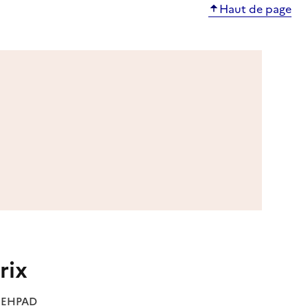
Haut de page
rix
es EHPAD