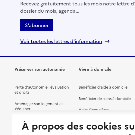
Axéo Nord
Recevez gratuitement tous les mois notre lettre d'
dossier du mois, agenda...
Adresse
9 rue de la Pigacière
14000
-
Caen
S'abonner
02 31 47 92 95
Voir toutes les lettres d'information
Contact
Site internet
Rapport HAS
Dernier rapport d'évaluation de la qualité
Préserver son autonomie
Vivre à domicile
Voir la fiche
Perte d'autonomie : évaluation
Bénéficier d'aide à domicile
et droits
Source des données : Finess n° 140029430
Bénéficier de soins à domicile
Mis à jour le : 22/07/2026
Aménager son logement et
s'équiper
Service autonomie à domicile (aide)
Aides financières
Azaé Services
Préserver son autonomie et sa
Solutions d'accueil temporaire
À propos des cookies su
santé
Adresse
16 rue du 11 novembre
Partager son logement