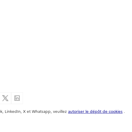
er par email
Partager sur Facebook
Partager sur X
Partager sur Linkedin
k, LinkedIn, X et Whatsapp, veuillez
autoriser le dépôt de cookies
.