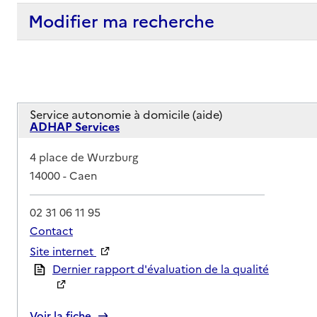
Modifier ma recherche
Service autonomie à domicile (aide)
ADHAP Services
Adresse
4 place de Wurzburg
14000
-
Caen
02 31 06 11 95
Contact
Site internet
Rapport HAS
Dernier rapport d'évaluation de la qualité
Voir la fiche