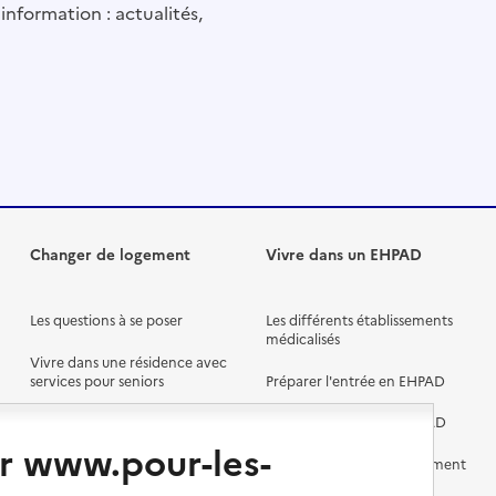
information : actualités,
Changer de logement
Vivre dans un EHPAD
Les questions à se poser
Les différents établissements
médicalisés
Vivre dans une résidence avec
services pour seniors
Préparer l'entrée en EHPAD
Vivre chez un proche
Aides financières en EHPAD
r www.pour-les-
Vivre en accueil familial
Prévention, accompagnement
et soins