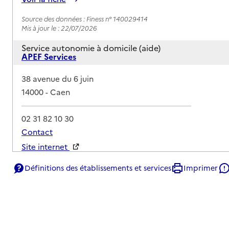
Source des données : Finess n° 140029414
Mis à jour le : 22/07/2026
Service autonomie à domicile (aide)
APEF Services
Adresse
38 avenue du 6 juin
14000
-
Caen
02 31 82 10 30
Contact
Site internet
Rapport HAS
Définitions des établissements et services
Imprimer
Voir la fiche
Source des données : Finess n° 140032749
Mis à jour le : 23/07/2026
Service autonomie à domicile (aide)
Association Être