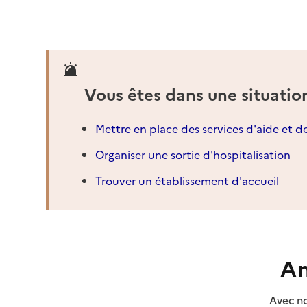
Adresse
68 avenue de Paris
14000
-
Caen
02 31 34 99 63
Vous êtes dans une situatio
Contact
Rapport HAS
Mettre en place des services d'aide et d
Voir la fiche
Organiser une sortie d'hospitalisation
Source des données : Finess n° 140022203
Mis à jour le : 22/07/2026
Trouver un établissement d'accueil
Service autonomie à domicile (aide)
Auxi'Life 14
Adresse
8 rue de l’Engannerie
14000
-
Caen
An
06 17 51 20 07
Avec no
Contact