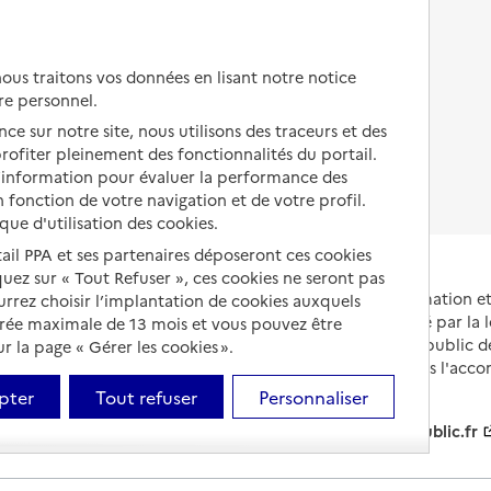
Autres solutions de logement
Comprendre les prix en
EHPAD
us traitons vos données en lisant notre notice
Droits en EHPAD
re personnel.
ce sur notre site, nous utilisons des traceurs et des
Fin de vie en EHPAD
 profiter pleinement des fonctionnalités du portail.
d’information pour évaluer la performance des
 fonction de votre navigation et de votre profil.
ique d'utilisation des cookies.
tail PPA et ses partenaires déposeront ces cookies
iquez sur « Tout Refuser », ces cookies ne seront pas
Portail national d'information 
ourrez choisir l’implantation de cookies auxquels
et de leurs proches, créé par la l
urée maximale de 13 mois et vous pouvez être
et animé par le Service public 
 la page « Gérer les cookies ».
partenaires engagés dans l'acc
leurs aidants.
pter
Tout refuser
Personnaliser
info.gouv.fr
service-public.fr