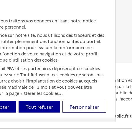
Autres solutions de logement
Comprendre les prix en
EHPAD
us traitons vos données en lisant notre notice
Droits en EHPAD
re personnel.
ce sur notre site, nous utilisons des traceurs et des
Fin de vie en EHPAD
 profiter pleinement des fonctionnalités du portail.
d’information pour évaluer la performance des
 fonction de votre navigation et de votre profil.
ique d'utilisation des cookies.
tail PPA et ses partenaires déposeront ces cookies
iquez sur « Tout Refuser », ces cookies ne seront pas
Portail national d'information 
ourrez choisir l’implantation de cookies auxquels
et de leurs proches, créé par la l
urée maximale de 13 mois et vous pouvez être
et animé par le Service public 
 la page « Gérer les cookies ».
partenaires engagés dans l'acc
leurs aidants.
pter
Tout refuser
Personnaliser
info.gouv.fr
service-public.fr