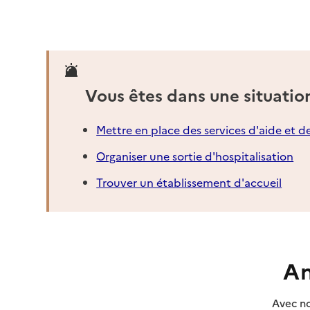
04 42 09 48 55
Contact
Site internet
Rapport HAS
Vous êtes dans une situatio
Voir la fiche
Source des données : Finess n° 130054505
Mettre en place des services d'aide et d
Mis à jour le : 23/07/2026
Organiser une sortie d'hospitalisation
Trouver un établissement d'accueil
An
Avec no