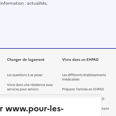
information : actualités,
Changer de logement
Vivre dans un EHPAD
Les questions à se poser
Les différents établissements
médicalisés
Vivre dans une résidence avec
services pour seniors
Préparer l'entrée en EHPAD
Vivre chez un proche
Aides financières en EHPAD
r www.pour-les-
Vivre en accueil familial
Prévention, accompagnement
et soins