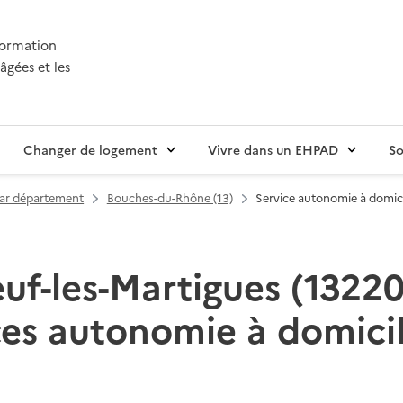
nformation
âgées et les
Changer de logement
Vivre dans un EHPAD
So
par département
Bouches-du-Rhône (13)
Service autonomie à domici
f-les-Martigues (13220) 
ces autonomie à domicil