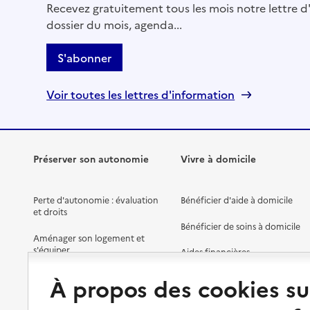
Recevez gratuitement tous les mois notre lettre d'
dossier du mois, agenda...
S'abonner
Voir toutes les lettres d'information
Préserver son autonomie
Vivre à domicile
Perte d'autonomie : évaluation
Bénéficier d'aide à domicile
et droits
Bénéficier de soins à domicile
Aménager son logement et
s'équiper
Aides financières
Préserver son autonomie et sa
Solutions d'accueil temporaire
À propos des cookies su
santé
Partager son logement