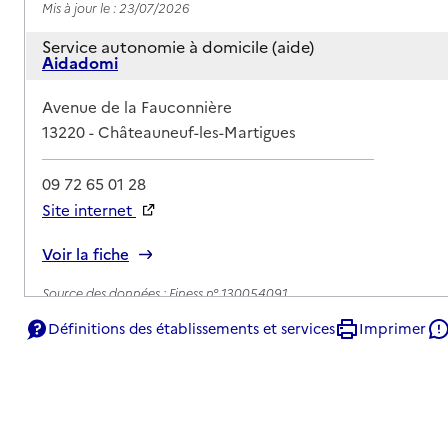
Mis à jour le : 23/07/2026
Service autonomie à domicile (aide)
Aidadomi
Adresse
Avenue de la Fauconnière
13220
-
Châteauneuf-les-Martigues
09 72 65 01 28
Site internet
Rapport HAS
Voir la fiche
Source des données : Finess n° 130054091
Mis à jour le : 23/07/2026
Définitions des établissements et services
Imprimer
Service autonomie à domicile (aide)
Azaé Services
Adresse
58 chemin de Patafloux
13220
-
Châteauneuf-les-Martigues