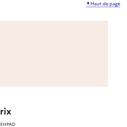
Haut de page
rix
es EHPAD