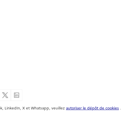
er par email
Partager sur Facebook
Partager sur X
Partager sur Linkedin
k, LinkedIn, X et Whatsapp, veuillez
autoriser le dépôt de cookies
.