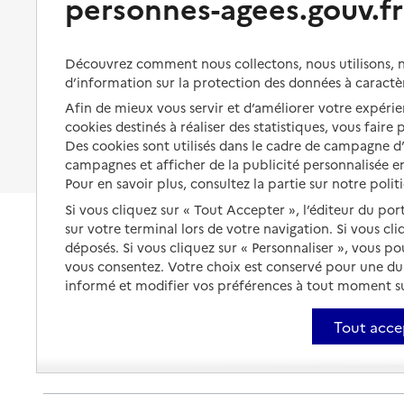
personnes-agees.gouv.fr
Organiser à l'avance sa propre
protection
Vivre à domicile avec une
maladie ou un handicap
Les mesures de protection
Découvrez comment nous collectons, nous utilisons, no
Être hospitalisé
d’information sur la protection des données à caractè
Les obligations de la famille
Afin de mieux vous servir et d’améliorer votre expérien
Fin de vie à domicile
À qui s’adresser ?
cookies destinés à réaliser des statistiques, vous faire
Des cookies sont utilisés dans le cadre de campagne 
Les politiques du grand âge
campagnes et afficher de la publicité personnalisée en
Pour en savoir plus, consultez la partie sur notre polit
Si vous cliquez sur « Tout Accepter », l’éditeur du por
sur votre terminal lors de votre navigation. Si vous cl
déposés. Si vous cliquez sur « Personnaliser », vous p
vous consentez. Votre choix est conservé pour une d
informé et modifier vos préférences à tout moment sur
Tout acce