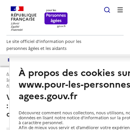
RÉPUBLIQUE
FRANÇAISE
Le site officiel d'information pour les
personnes âgées et les aidants
Accès aux annuaires
Accès par besoin
À propos des cookies su
Accueil
Espace annuaire
Services autonomie à domicile (aide) par département
www.pour-les-personnes
Aveyron (12)
Service autonomie à domicile (aide)
agees.gouv.fr
Villefranche-de-Rouergue (12200)
: liste des 5 services autonomie à
domicile (aide)
Découvrez comment nous collectons, nous utilisons, no
données en lisant notre notice d’information sur la pr
à caractère personnel.
Afin de mieux vous servir et d’améliorer votre expérienc