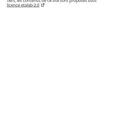
tiers, les contenus de ce site sont proposés sous
licence etalab-2.0
Paramètres sur le choix des cookies