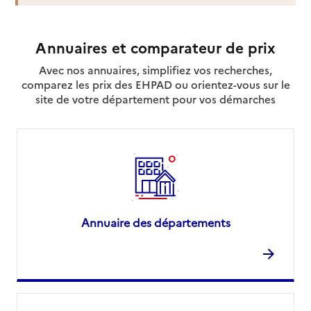
Site internet
Rapport HAS
Voir la fiche
Annuaires et comparateur de prix
Source des données : Finess n° 120005244
Mis à jour le : 22/07/2026
Avec nos annuaires, simplifiez vos recherches,
comparez les prix des EHPAD ou orientez-vous sur le
Service autonomie à domicile (aide)
site de votre département pour vos démarches
Éop la
Adresse
12 quai du Temple
12200
-
Villefranche-de-Rouergue
05 65 65 18 07
Contact
Site internet
Annuaire des départements
Rapport HAS
Voir la fiche
Source des données : Finess n° 120009402
Mis à jour le : 23/07/2026