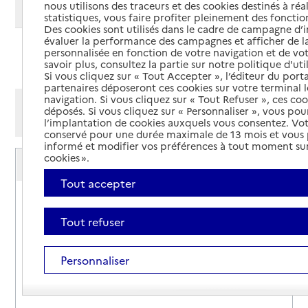
nous utilisons des traceurs et des cookies destinés à réal
Modifier ma recherche
statistiques, vous faire profiter pleinement des fonction
Des cookies sont utilisés dans le cadre de campagne d
évaluer la performance des campagnes et afficher de la
personnalisée en fonction de votre navigation et de vot
Ajouter cette recherche aux favoris
savoir plus, consultez la partie sur notre politique d'uti
Si vous cliquez sur « Tout Accepter », l’éditeur du porta
partenaires déposeront ces cookies sur votre terminal l
navigation. Si vous cliquez sur « Tout Refuser », ces co
Afficher les résultats par:
déposés. Si vous cliquez sur « Personnaliser », vous pou
Mode liste
Mode carte
l’implantation de cookies auxquels vous consentez. Vot
conservé pour une durée maximale de 13 mois et vous
informé et modifier vos préférences à tout moment sur
Service autonomie à domicile (aide)
cookies ».
Amad
Tout accepter
Adresse
6 place Bernard Lhez - Maison des Sociétés
12200
-
Villefranche-de-Rouergue
Tout refuser
05 65 45 01 18
Personnaliser
Contact
Rapport HAS
Voir la fiche