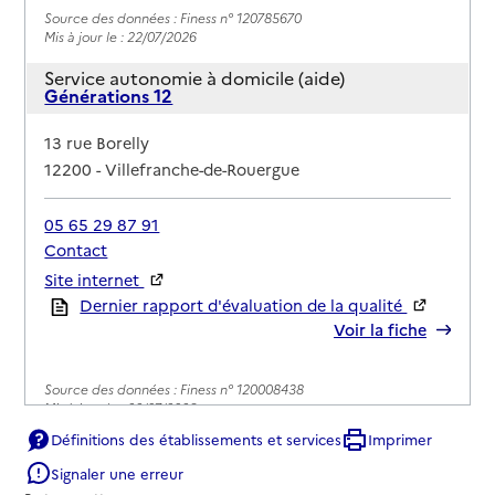
Source des données : Finess n° 120785670
Mis à jour le : 22/07/2026
Service autonomie à domicile (aide)
Générations 12
Adresse
13 rue Borelly
12200
-
Villefranche-de-Rouergue
05 65 29 87 91
Contact
Site internet
Rapport HAS
Dernier rapport d'évaluation de la qualité
Voir la fiche
Source des données : Finess n° 120008438
Mis à jour le : 22/07/2026
Définitions des établissements et services
Imprimer
Service autonomie à domicile (aide)
O2
Signaler une erreur