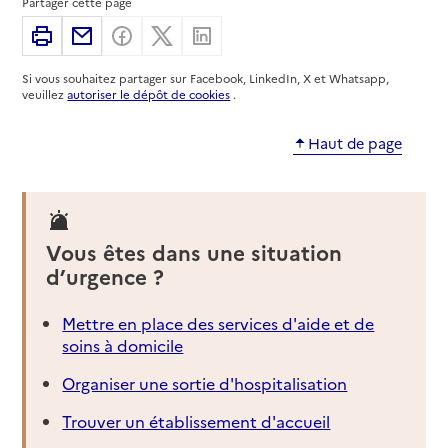
Partager cette page
Adresse
4 chemin du Radel
Imprimer
Partager par email
Partager sur Facebook
Partager sur X
Partager sur Linkedin
12200
-
Villefranche-de-Rouergue
Si vous souhaitez partager sur Facebook, LinkedIn, X et Whatsapp,
02 43 72 02 02
veuillez
autoriser le dépôt de cookies
.
Site internet
Rapport HAS
Dernier rapport d'évaluation de la qualité
Haut de page
Voir la fiche
Source des données : Finess n° 120008370
Mis à jour le : 22/07/2026
Vous êtes dans une situation
Service autonomie à domicile (aide)
d’urgence ?
Services ADMR
Mettre en place des services d'aide et de
Adresse
11 rue Durand de Montlauzeur
soins à domicile
12200
-
Villefranche-de-Rouergue
Organiser une sortie d'hospitalisation
05 65 29 51 76
Trouver un établissement d'accueil
Contact