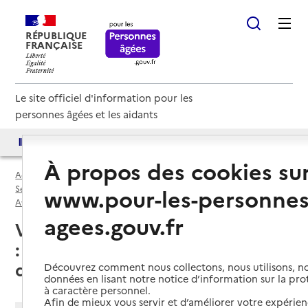
RÉPUBLIQUE
FRANÇAISE
Le site officiel d'information pour les
personnes âgées et les aidants
Accès aux annuaires
Accès par besoin
À propos des cookies su
Accueil
Espace annuaire
Services autonomie à domicile (aide) par département
www.pour-les-personnes
Aveyron (12)
Service autonomie à domicile (aide)
agees.gouv.fr
Villefranche-de-Rouergue (12200)
: liste des 5 services autonomie à
domicile (aide)
Découvrez comment nous collectons, nous utilisons, no
données en lisant notre notice d’information sur la pr
à caractère personnel.
Afin de mieux vous servir et d’améliorer votre expérienc