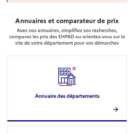
Site internet
Rapport HAS
Voir la fiche
Annuaires et comparateur de prix
Source des données : Finess n° 120005244
Mis à jour le : 22/07/2026
Avec nos annuaires, simplifiez vos recherches,
comparez les prix des EHPAD ou orientez-vous sur le
Service autonomie à domicile (aide)
site de votre département pour vos démarches
Éop la
Adresse
12 quai du Temple
12200
-
Villefranche-de-Rouergue
05 65 65 18 07
Contact
Site internet
Annuaire des départements
Rapport HAS
Voir la fiche
Source des données : Finess n° 120009402
Mis à jour le : 23/07/2026