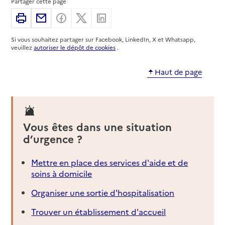
Partager cette page
Adresse
4 chemin du Radel
Imprimer
Partager par email
Partager sur Facebook
Partager sur X
Partager sur Linkedin
12200
-
Villefranche-de-Rouergue
Si vous souhaitez partager sur Facebook, LinkedIn, X et Whatsapp,
02 43 72 02 02
veuillez
autoriser le dépôt de cookies
.
Site internet
Rapport HAS
Dernier rapport d'évaluation de la qualité
Haut de page
Voir la fiche
Source des données : Finess n° 120008370
Mis à jour le : 22/07/2026
Vous êtes dans une situation
Service autonomie à domicile (aide)
d’urgence ?
Services ADMR
Mettre en place des services d'aide et de
Adresse
11 rue Durand de Montlauzeur
soins à domicile
12200
-
Villefranche-de-Rouergue
Organiser une sortie d'hospitalisation
05 65 29 51 76
Trouver un établissement d'accueil
Contact