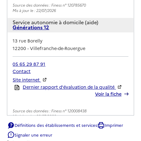
Source des données : Finess n° 120785670
Mis à jour le : 22/07/2026
Service autonomie à domicile (aide)
Générations 12
Adresse
13 rue Borelly
12200
-
Villefranche-de-Rouergue
05 65 29 87 91
Contact
Site internet
Rapport HAS
Dernier rapport d'évaluation de la qualité
Voir la fiche
Source des données : Finess n° 120008438
Mis à jour le : 22/07/2026
Définitions des établissements et services
Imprimer
Service autonomie à domicile (aide)
O2
Signaler une erreur