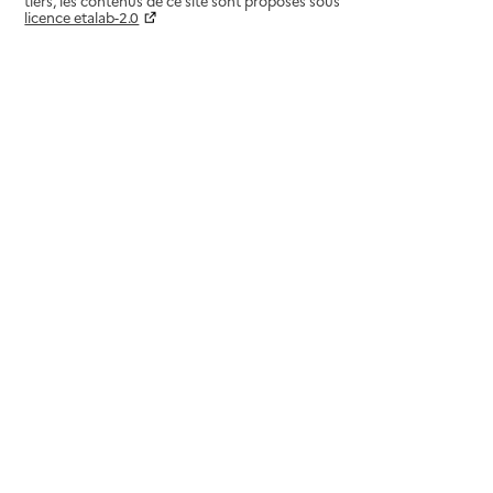
tiers, les contenus de ce site sont proposés sous
licence etalab-2.0
Paramètres sur le choix des cookies