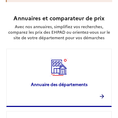
Source des données : Finess n° 120009410
Annuaires et comparateur de prix
Mis à jour le : 23/07/2026
Avec nos annuaires, simplifiez vos recherches,
comparez les prix des EHPAD ou orientez-vous sur le
site de votre département pour vos démarches
Annuaire des départements