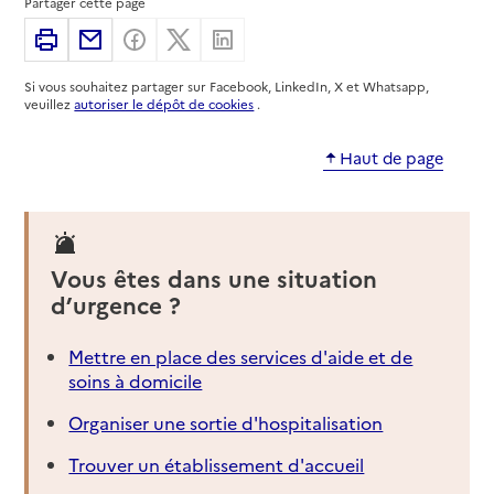
Partager cette page
12100
-
Millau
Imprimer
Partager par email
Partager sur Facebook
Partager sur X
Partager sur Linkedin
06 69 53 30 75
Si vous souhaitez partager sur Facebook, LinkedIn, X et Whatsapp,
Contact
veuillez
autoriser le dépôt de cookies
.
Site internet
Rapport HAS
Dernier rapport d'évaluation de la qualité
Haut de page
Source des données : Finess n° 120008974
Mis à jour le : 08/09/2024
Service autonomie à domicile (aide)
Vous êtes dans une situation
Éop la
d’urgence ?
Adresse
5 rue Clausel de Coussergues
12100
-
Millau
Mettre en place des services d'aide et de
soins à domicile
05 65 61 46 50
Organiser une sortie d'hospitalisation
Contact
Trouver un établissement d'accueil
Site internet
Rapport HAS
Voir la fiche