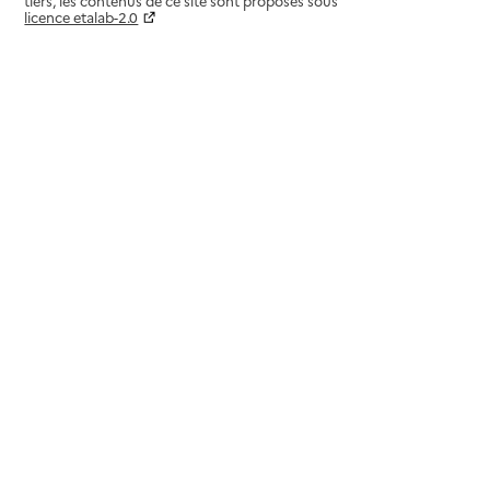
tiers, les contenus de ce site sont proposés sous
licence etalab-2.0
Paramètres sur le choix des cookies