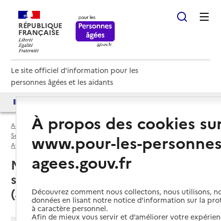
RÉPUBLIQUE
FRANÇAISE
Le site officiel d'information pour les
personnes âgées et les aidants
Accès aux annuaires
Accès par besoin
À propos des cookies su
Accueil
Espace annuaire
Services autonomie à domicile (aide) par département
www.pour-les-personnes
Aveyron (12)
Service autonomie à domicile (aide)
agees.gouv.fr
Millau (12100) : liste des 4
services autonomie à domicile
(aide)
Découvrez comment nous collectons, nous utilisons, no
données en lisant notre notice d’information sur la pr
à caractère personnel.
Afin de mieux vous servir et d’améliorer votre expérienc