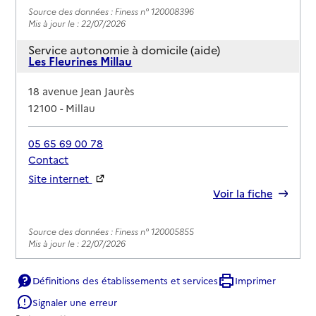
Source des données : Finess n° 120008396
Mis à jour le : 22/07/2026
Service autonomie à domicile (aide)
Les Fleurines Millau
Adresse
18 avenue Jean Jaurès
12100
-
Millau
05 65 69 00 78
Contact
Site internet
Rapport HAS
Voir la fiche
Source des données : Finess n° 120005855
Mis à jour le : 22/07/2026
Service autonomie à domicile (aide)
Définitions des établissements et services
Imprimer
O2
Signaler une erreur
Adresse
2 rue des Lilas