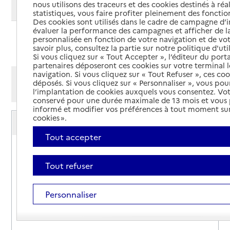
nous utilisons des traceurs et des cookies destinés à réal
Modifier ma recherche
statistiques, vous faire profiter pleinement des fonction
Des cookies sont utilisés dans le cadre de campagne d
évaluer la performance des campagnes et afficher de la
personnalisée en fonction de votre navigation et de vot
Ajouter cette recherche aux favoris
savoir plus, consultez la partie sur notre politique d'uti
Si vous cliquez sur « Tout Accepter », l’éditeur du porta
partenaires déposeront ces cookies sur votre terminal l
navigation. Si vous cliquez sur « Tout Refuser », ces co
Afficher les résultats par:
déposés. Si vous cliquez sur « Personnaliser », vous pou
Mode liste
Mode carte
l’implantation de cookies auxquels vous consentez. Vot
conservé pour une durée maximale de 13 mois et vous
informé et modifier vos préférences à tout moment sur
Service autonomie à domicile (aide)
cookies ».
Famill'o services
Tout accepter
Adresse
12 boulevard Émile Lauret
12100
-
Millau
Tout refuser
06 12 88 18 56
Personnaliser
Contact
Rapport HAS
Voir la fiche